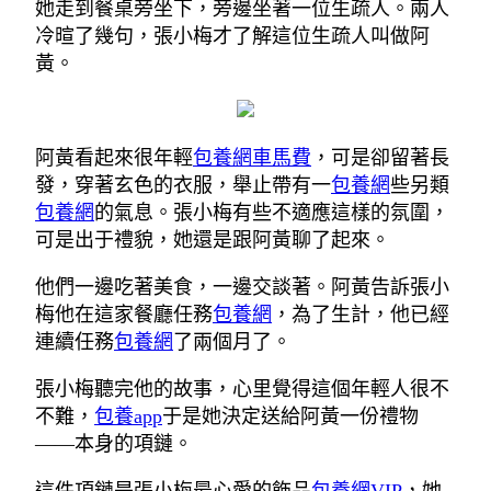
她走到餐桌旁坐下，旁邊坐著一位生疏人。兩人
冷暄了幾句，張小梅才了解這位生疏人叫做阿
黃。
阿黃看起來很年輕
包養網車馬費
，可是卻留著長
發，穿著玄色的衣服，舉止帶有一
包養網
些另類
包養網
的氣息。張小梅有些不適應這樣的氛圍，
可是出于禮貌，她還是跟阿黃聊了起來。
他們一邊吃著美食，一邊交談著。阿黃告訴張小
梅他在這家餐廳任務
包養網
，為了生計，他已經
連續任務
包養網
了兩個月了。
張小梅聽完他的故事，心里覺得這個年輕人很不
不難，
包養app
于是她決定送給阿黃一份禮物
——本身的項鏈。