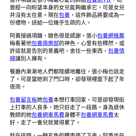
這件項鏈是張小梅最心愛的飾品
包養網VIP
，她
曾經一向盼望本身的女兒能夠繼承它，可是女兒
并沒有太在意。現在
包養
，這件飾品將要成為一
份禮物，送給一位幾乎生疏的人。
阿黃接過項鏈，臉色很是感謝。張小
包養網推薦
梅看著他
包養俱樂部
的神色，心里有些釋然。或
許這就是告別的意義吧，舍往一些東西，
包養情
婦
讓別人擁有。
餐廳內漸漸地人們都陸續地離往，張小梅也該走
了。可是當她到了門口時，卻發現裡面下起了年
夜雨。
包養留言板
她
包養
本想打車回家，可是卻發現街
上打車的人良多，她只好走了一段路。身為退休
教師的她
包養網車馬費
身體不
包養網車馬費
太
好，走了一會兒就覺得累了。
就在這時，一輛玄色的轎車停了下來，阿黃坐在