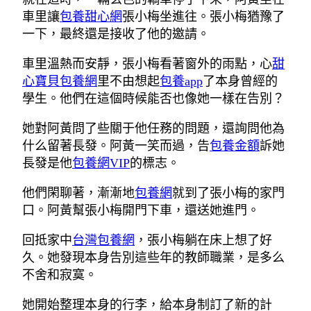
車里讓
包養甜心網
張小梅坐進往。張小梅猶豫了
一下，最終還是接收了他的邀請。
車里溫熱而安靜，張小梅看著窗外的雨點，心
甜
心寶貝包養網
里不由想起
包養app
了本身曾經的
學生。他們在這個時候能否也像她一樣在告別？
她對阿黃問了些關于他任務的問題，還詢問他為
什么留著長發。阿黃一笑而過，告
包養金額
訴她
長發是他
包養網VIP
的標志。
他們閑聊著，漸漸地
包養網
就到了張小梅的家門
口。阿黃幫張小梅開門下車，還送她進門。
回抵家中
台灣包養網
，張小梅躺在床上想了好
久。她發現本身告別這些年的教師職業，是多么
不舍和寂寞。
她開始整理本身的行李，給本身制訂了新的計