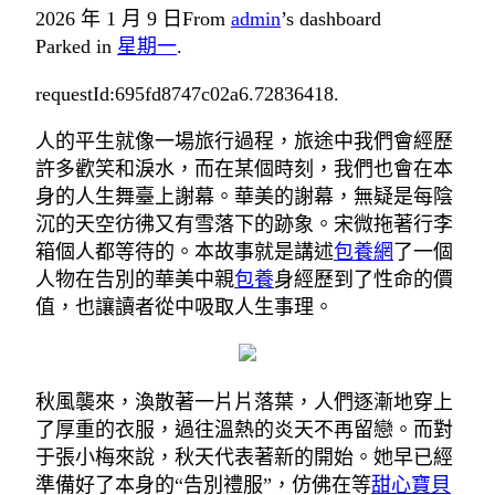
2026 年 1 月 9 日
From
admin
’s dashboard
Parked in
星期一
.
requestId:695fd8747c02a6.72836418.
人的平生就像一場旅行過程，旅途中我們會經歷
許多歡笑和淚水，而在某個時刻，我們也會在本
身的人生舞臺上謝幕。華美的謝幕，無疑是每陰
沉的天空彷彿又有雪落下的跡象。宋微拖著行李
箱個人都等待的。本故事就是講述
包養網
了一個
人物在告別的華美中親
包養
身經歷到了性命的價
值，也讓讀者從中吸取人生事理。
秋風襲來，渙散著一片片落葉，人們逐漸地穿上
了厚重的衣服，過往溫熱的炎天不再留戀。而對
于張小梅來說，秋天代表著新的開始。她早已經
準備好了本身的“告別禮服”，仿佛在等
甜心寶貝