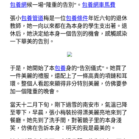
包養網
候一場“隆重的告別”。
包養網車馬費
張小
包養管道
梅是一位
包養條件
年近六旬的退休
教師，她一向以來都在為本身的學生支出著。退
休后，她決定給本身一個告別的機會，感觸感染
一下華美的告別。
于是，她開始了本
包養
身的“告別儀式”。她買了
一件美麗的禮服，還配上了一條高貴的項鏈和耳
環。整個人看起來顯得非分特別美麗，仿佛要參
加一個隆重的晚會。
當天十二月下旬，剛下過雪的南安市，氣溫已降
至零下，早晨，張小梅裝扮得漂美麗亮地來到了
餐廳。她先到了洗手間，對著鏡子里的本身淺
笑，仿佛在告訴本身：明天的我是最美的。