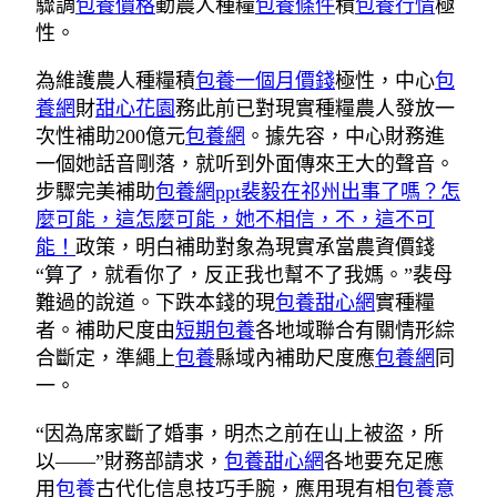
驟調
包養價格
動農人種糧
包養條件
積
包養行情
極
性。
為維護農人種糧積
包養一個月價錢
極性，中心
包
養網
財
甜心花園
務此前已對現實種糧農人發放一
次性補助200億元
包養網
。據先容，中心財務進
一個她話音剛落，就听到外面傳來王大的聲音。
步驟完美補助
包養網ppt裴毅在祁州出事了嗎？怎
麼可能，這怎麼可能，她不相信，不，這不可
能！
政策，明白補助對象為現實承當農資價錢
“算了，就看你了，反正我也幫不了我媽。”裴母
難過的說道。下跌本錢的現
包養甜心網
實種糧
者。補助尺度由
短期包養
各地域聯合有關情形綜
合斷定，準繩上
包養
縣域內補助尺度應
包養網
同
一。
“因為席家斷了婚事，明杰之前在山上被盜，所
以——”財務部請求，
包養甜心網
各地要充足應
用
包養
古代化信息技巧手腕，應用現有相
包養意