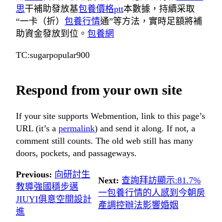
思
干補助發放基
包養價格ptt
本數據，持續采取
“一卡（折）
包養行情
通”等方法，實時足額將補
助資金發放到位。
包養網
TC:sugarpopular900
Respond from your own site
If your site supports Webmention, link to this page’s
URL (it’s a
permalink
) and send it along. If not, a
comment still counts. The old web still has many
doors, pockets, and passageways.
Previous:
向研討生
Next:
查詢拜訪顯示:81.7%
教導強國穩步邁
一包養行情的人感到今朝房
JIUYI俱意空間設計
產調控辦法影響婚姻
進