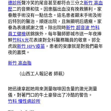
德診所
聲冷笑的尾音甚至都符合三分之
新竹 高血
壓
二的音樂和弦。因患腦出血沒有挽救勝利，家
眷敵手術沒有一點信念。這名患者顛末手術及術
后特別的醫治，順遂出院，且無顯明后遺癥。家
眷為表達感謝之情，除出院時
新竹 超音波
竹科
員工健檢
送錦旗外，每年醫師節城市送一年夜捧
鮮
竹科X光
花表達對全科醫務職員的敬意。郭全
虎說
新竹 HPV疫苗
，患者的安康就是對我們最年
夜的嘉獎。
新竹 高血脂
（
山西工人報
記者 師萟
）
她迅速拿起她用來測量咖啡因含量的激光測量
儀，對著門口的牛土豪發出了冷酷的警告。
竹科 慢性病診所