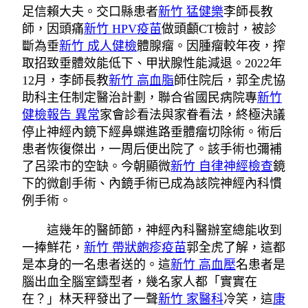
足信賴大夫。交口縣患者
新竹 猛健樂
李師長教
師，因頭痛
新竹 HPV疫苗
做頭顱CT檢討，被診
斷為垂
新竹 成人健檢
體腺瘤。因腫瘤較年夜，搾
取招致垂體效能低下、甲狀腺性能減退。2022年
12月，李師長教
新竹 高血脂
師住院后，郭全虎協
助科主任制定醫治計劃，聯合省國民病院專
新竹
健檢報告 異常
家會診看法與家眷看法，終極決議
停止神經內鏡下經鼻蝶進路垂體瘤切除術。術后
患者恢復傑出，一周后便出院了。該手術也彌補
了呂梁市的空缺。今朝顯微
新竹 自律神經檢查
鏡
下的微創手術、內鏡手術已成為該院神經內科慣
例手術。
這幾年的醫師節，神經內科醫辦室總能收到
一捧鮮花，
新竹 帶狀皰疹疫苗
郭全虎了解，這都
是本身的一名患者送的。這
新竹 高血壓
名患者是
腦出血全腦室鑄型者，幾名家人都「實實在
在？」林天秤發出了一聲
新竹 家醫科
冷笑，這
康