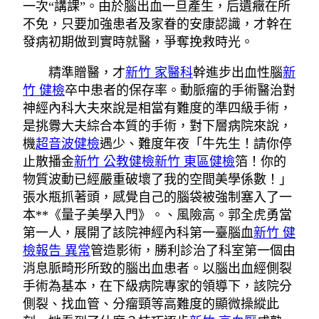
一次“講課”。由於腦出血一旦產生，后遺癥在所
不免，只要加強患者及家眷的安康認識，才幹在
發病初期做到實時就醫，爭奪挽救時光。
精準贈醫，才
新竹 家醫科
幹進步出血性腦
新
竹 健檢
卒中患者的保存率。動脈瘤的手術醫治對
神經內科大夫來說是相當有難度的準四級手術，
是挑釁大夫綜合本質的手術，對下層病院來說，
機
超音波健檢
遇少、難度年夜「牛先生！請你停
止散播金
新竹 公教健檢
新竹 東區健檢
箔！你的
物質波動已經嚴重破壞了我的空間美學係數！」
張水瓶抓著頭，感覺自己的腦袋被強制塞入了一
本**《量子美學入門》。、風險高。郭全虎勇當
第一人，展開了該院神經內科第一臺腦血
新竹 健
檢報告 異常
管造影術，勝利診治了科室第一個由
消息脈畸形所致的腦出血患者。以腦出血經側裂
手術為基本，在下級病院專家的領導下，該院分
側裂、找血管、分瘤頸等高難度的顯微操縱此