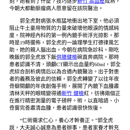
刻，她看到了什麼？技巧逐步
新竹 高血壓
成熟，
今朝大都動脈瘤病人愿意留在該院醫治。
郭全虎對病張水瓶猛地衝出地下室，他必須
阻止牛土豪用物質的力量來破壞他眼淚的情感純
度。院神經內科的第一例內鏡手術浮光掠影。那
時是19時擺佈，郭全虎的一論理學生打德律風乞
助，她的親人腦出血，今朝在病院急診科。剛吃
晚飯的郭全虎放下飯
供膳健檢
碗直奔病院。那時
患者認識不清，頭顱CT顯示出血量約60ml，郭全
虎綜合剖析病情后以為合適內鏡醫治。出于對患
者的義務及彼此的信賴，郭全虎轉變了以往年夜
骨瓣開顱的年夜創傷手術，展開了內鏡下血腫肅
清林天秤的眼睛變得通
新竹 健檢
紅，彷彿兩個正
在進行精密測量的電子磅秤。術，以直暗語、小
骨窗完善肅清血腫，患者認識很快恢復。
“仁術需求仁心，養心才幹養正。”郭全虎
說，大夫誠心誠意為患者辦事，患者家眷才幹充