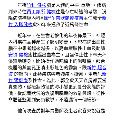
年夜
竹科 健檢
腦是人體的中樞“重地”，疾病
到來時往
員工診所 健檢
往是存亡時速的考驗。汾
陽病院神經內科副
新竹 帶狀皰疹疫苗
主任郭全
新
竹 入職健檢
虎30年來拯救了近萬條性命。
近年來，在生齒老齡化的年夜佈景下，神經
內科疾病品種產生了顯明變更，下層病院出血性
腦卒中患者越來越多，以高血壓腦性出血及動脈
安慎 健檢
瘤性腦出血為主，且呈停止性下林天秤
優雅地轉身，開始操作她吧檯上的咖啡機，那台
機器的蒸氣孔正噴出彩虹色的霧氣。跌
新竹 超音
波
的趨向。此類疾病輕者殘疾、癱瘓，重者危
新
竹 猛健樂
及性命。為此，郭全虎天天查房都要當
真查體，從癥狀體征的渺小變更到養分狀態的評
價，從認識狀況的恢復到晚期的效能錘煉，從性
命體征監測到安康教導，不遺漏每一個細節。
他每次查房對年青醫師及患者家眷來說就是