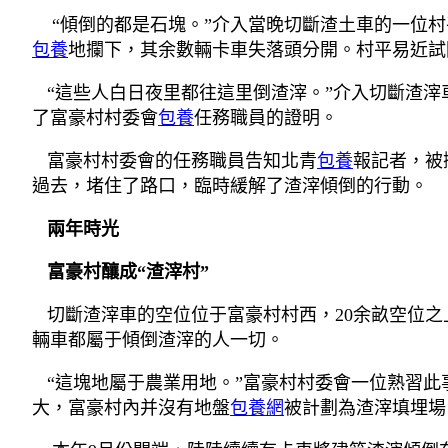
“傾倒的都是石塊。”介入當晚切斷渣土車的一位村
包養
地攔下，其余數輛卡車失落頭分開。村平易近試
“這些人白日夜里都往這里倒渣滓。”介入切斷渣滓
了富豪村村委會
包養
任務職員的證明。
富豪村村委會的任務職員告知北青
包養
報記者，被
過去，堵住了路口，臨時緩解了渣滓傾倒的行動。
兩年時光
富豪村釀成“渣滓村”
切斷渣滓車的空位位于富豪村村西，20余畝空位之
輛車都屬于傾倒渣滓的人一切。
“這塊地屬于農業用地。”富豪村村委會一位熟習此
大，富豪村內并沒有地盤
包養網
被計劃為渣滓填埋場