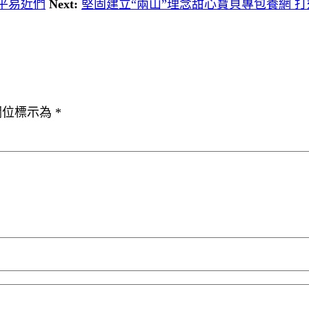
平易近們
Next:
堅固建立“兩山”理念甜心寶貝專包養網 
欄位標示為
*