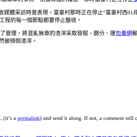
媒體采訪時曾表現，富豪村那時正在停止“富豪村西01
工程的每一個節點都要停止驗收。
止了管理，將混亂無章的渣滓采取發掘、篩分、運
包養網
依然被傾倒渣滓。
 (it’s a
permalink
) and send it along. If not, a comment still