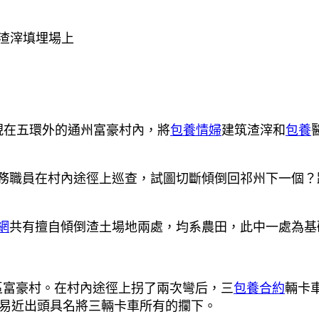
渣滓填埋場上
在五環外的通州富豪村內，將
包養情婦
建筑渣滓和
包養
職員在村內途徑上巡查，試圖切斷傾倒回祁州下一個？
網
共有擅自傾倒渣土場地兩處，均系農田，此中一處為基
區富豪村。在村內途徑上拐了兩次彎后，三
包養合約
輛卡
易近出頭具名將三輛卡車所有的攔下。