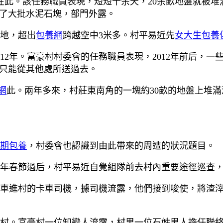
此。該任務職員表現，短短十余天，20余畝地盤就被堆
了大批水泥石塊，部門外露。
地，超出
包養網
跨越空中3米多。村平易近先
女大生包養
12年。富豪村村委會的任務職員表現，2012年前后，一
只能從其他處所送過去。
網
此。兩年多來，村莊東南角的一塊約30畝的地盤上堆滿
期包養
，村委會也認識到由此帶來的周遭的狀況題目。
年春節過后，村平易近自覺組隊前去村內重要途徑巡查，
進村的卡車司機，據司機流露，他們接到唆使，將渣滓傾
村。富豪村一位知戀人流露，村里一位石姓男人擔任聯絡