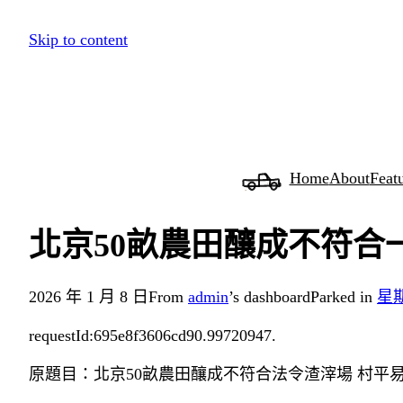
跳
Skip to content
至
主
要
內
容
Home
About
Feat
北京50畝農田釀成不符合
2026 年 1 月 8 日
From
admin
’s dashboard
Parked in
星
requestId:695e8f3606cd90.99720947.
原題目：北京50畝農田釀成不符合法令渣滓場 村平