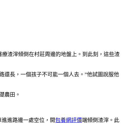
醫療渣滓傾倒在村莊周邊的地盤上。到此刻，這些渣
路還長，一個孩子不可能一個人去。”他試圖說服他
礎農田。
車進進路邊一處空位，開
包養網評價
端傾倒渣滓。此