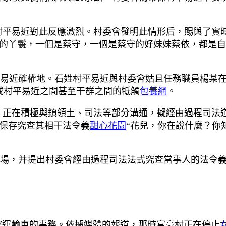
平易近對此反應激烈。村委會發明此情形后，賜與了實時
的丫鬟，一個是蔡守，一個是蔡守的好妹妹蔡依，都是自
易近確權地。石姓村平易近與村委會姑且任務職員楊某在
成村平易近之間甚至干群之間的牴觸
包養網
。
，正在積極與鎮領土、司法等部分溝通，擬經由過程司法
保存究查其相干法令義
甜心花園
“花兒，你在說什麼？你
場，并提出村委會經由過程司法法式究查當事人的法令
渣滓運輸車的事務。依據媒體的報道，那時富豪村正在停止