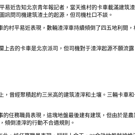
平易近告知北京青年報記者，當天進村的卡車載滿建筑渣
圖訊問司機建筑渣土的起源，但司機杜口不談。
車的村平易近表現，數輛渣滓車持續傾倒了四五地利間，
攔上去的卡車是北京派司，但司機對于渣滓起源不願流露
上，曾經聚積起約三米高的建筑渣滓和土壤。三輛卡車和
事的任務職員表現，這塊地盤最後建有建筑，但由於是農
，傾倒渣滓的行動不合適規則。