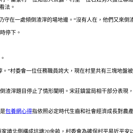
看法。
守在一處傾倒渣滓的場地邊。“沒有人在，他們又來倒渣
時停下。
。
滓。”村委會一位任務職員誇大，現在村里共有三塊地盤被
倒渣滓題目停止了情形闡明。宋莊鎮當局相干部分表現，
是
包養網心得
指依照必定時代生齒和社會經濟成長對農
家墳北側構成坑塘20余畝，村委會為確保村平易近平安