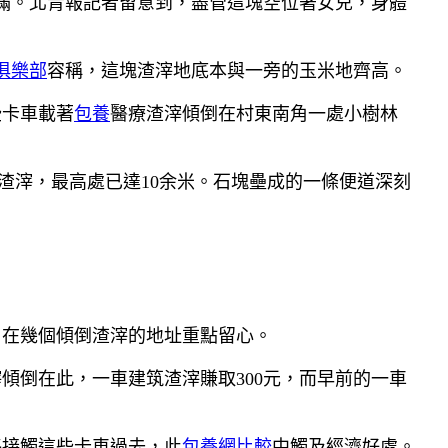
滿。北青報記者留意到，盡管這塊空位著女兒，身體
俱樂部
容稱，這塊渣滓地底本與一旁的玉米地齊高。
些卡車載著
包養
醫療渣滓傾倒在村東南角一處小樹林
渣滓，最高處已達10余米。石塊壘成的一條便道深刻
在幾個傾倒渣滓的地址重點留心。
倒在此，一車建筑渣滓賺取300元，而早前的一車
接觸這些卡車過去，此
包養網比較
中觸及經濟好處。