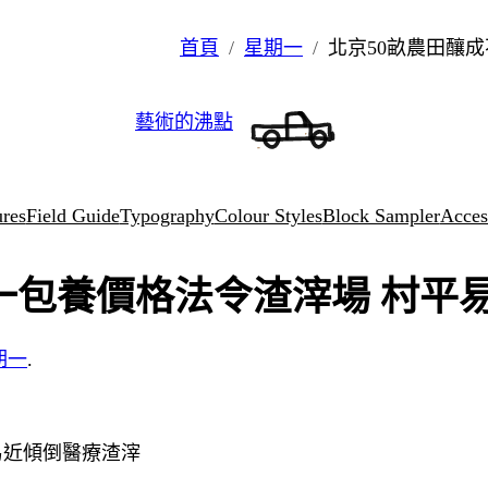
首頁
星期一
北京50畝農田釀
藝術的沸點
ures
Field Guide
Typography
Colour Styles
Block Sampler
Access
一包養價格法令渣滓場 村平
期一
.
易近傾倒醫療渣滓