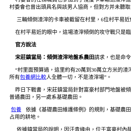
村委會也曾出頭具名與該男人協商，但對方并未聽取
三輛傾倒渣滓的卡車被截留在村里，6位村平易近仍
在村平易近的眼中，這場渣滓傾倒的攻守戰只是臨
官方說法
宋莊鎮當局：傾倒渣滓地盤系農田
請求，也是命令
“村里面預算過，這里約有20萬到30萬立方米的渣
所有
包養網比較
人全體一切，不是渣滓場”。
昨日下戰書，宋莊鎮當局針對富豪村部門地盤被傾
普通農田，另一處系基礎農田。
包養
依據《基礎農田維護條例》的規則，基礎農田
占用的耕地。
依據鎮當局的說明，因汗青緣由，位于富豪村內薛