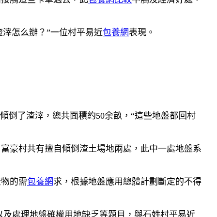
滓怎么辦？”一位村平易近
包養網
表現。
傾倒了渣滓，總共面積約50余畝，“這些地盤都回村
富豪村共有擅自傾倒渣土場地兩處，此中一處地盤系
產物的需
包養網
求，根據地盤應用總體計劃斷定的不得
以及處理地盤確權用地缺乏等題目，與石姓村平易近