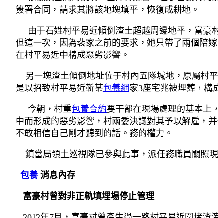
簽署合同，請求其將該地塊填平，恢復成耕地。
由于石姓村平易近傾倒渣土超越周邊地平，富豪村
但這一次，因為裴家之前的要求，她只帶了兩個陪嫁
在村平易近中構成惡劣影響。
另一塊渣土傾倒地址位于村內五隊堿地，原屬村平
是以招致村平易近靳某
包養網
家3座宅兆被埋葬，構
今朝，村重
包養合約
要干部在現場處理的基本上
中而形成的惡劣影響，村兩委決議對其予以解雇，并
不敢相信自己剛才聽到的話。務的權力。
鎮當局領土巡視隊已參與此事，派任務職員關照現
包養
消息內存
富豪村曾對非正軌填埋場停止管理
2012年7月，富豪村曾產生過一路村平易近圍堵