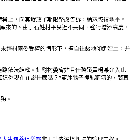
禁止，向其發放了期限整改告訴，請求恢復地平。
願來的。由于石姓村平易近不共同，強行增添高度，
未經村兩委受權的情形下，擅自往該地傾倒渣土，并
道路依法維權。針對村委會姑且任務職員楊某介入此
知道你現在在說什麼嗎？”藍沐腦子裡亂糟糟的，簡直
義務。
女大生包養俱樂部
非正軌渣滓填埋場的管理工程。