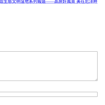
打造生態文明窪地系列報道——高原好風景 美在尼洋畔