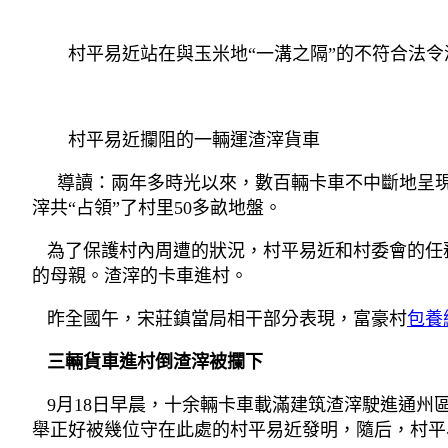
村平易近站在與玉米地“一溝之隔”的不符合法令
村平易近攔阻的一輛運渣滓貨車
導讀：兩年多時光以來，數百輛卡車不中斷地呈現
滓共“占領”了村里50多畝地盤。
為了保護村內周遭的狀況，村平易近和村委會的任務
的母親。渣滓的卡車進村。
昨全國午，宋莊鎮當局相干部分表現，富豪村
包養
三輛貨車進村倒渣滓被攔下
9月18日早晨，十余輛卡車載滿建筑渣滓駛進通州
舉正好被幾位守在此處的村平易近發明，隨后，村平