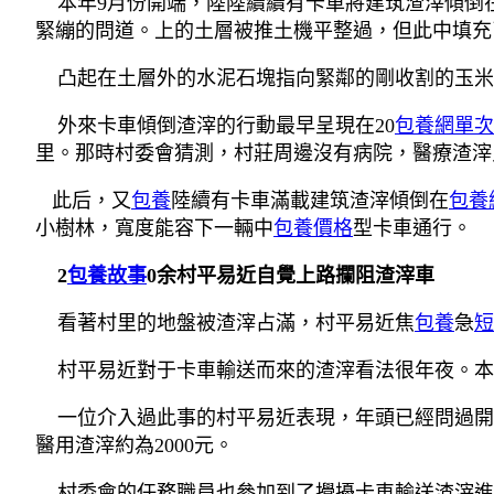
本年9月份開端，陸陸續續有卡車將建筑渣滓傾倒在
緊繃的問道。上的土層被推土機平整過，但此中填充
凸起在土層外的水泥石塊指向緊鄰的剛收割的玉米
外來卡車傾倒渣滓的行動最早呈現在20
包養網單次
里。那時村委會猜測，村莊周邊沒有病院，醫療渣滓
此后，又
包養
陸續有卡車滿載建筑渣滓傾倒在
包養
小樹林，寬度能容下一輛中
包養價格
型卡車通行。
2
包養故事
0余村平易近自覺上路攔阻渣滓車
看著村里的地盤被渣滓占滿，村平易近焦
包養
急
短
村平易近對于卡車輸送而來的渣滓看法很年夜。本
一位介入過此事的村平易近表現，年頭已經問過開車
醫用渣滓約為2000元。
村委會的任務職員也參加到了攪擾卡車輸送渣滓進