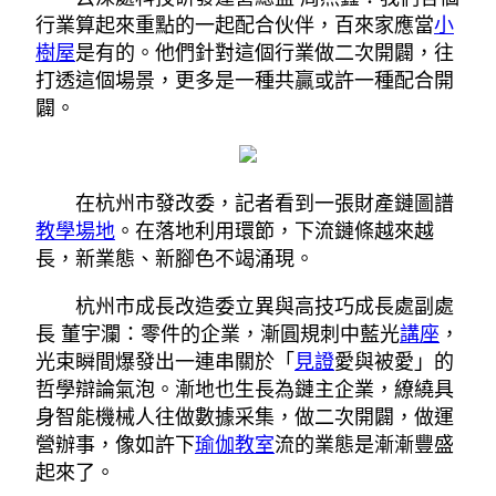
行業算起來重點的一起配合伙伴，百來家應當
小
樹屋
是有的。他們針對這個行業做二次開闢，往
打透這個場景，更多是一種共贏或許一種配合開
闢。
在杭州市發改委，記者看到一張財產鏈圖譜
教學場地
。在落地利用環節，下流鏈條越來越
長，新業態、新腳色不竭涌現。
杭州市成長改造委立異與高技巧成長處副處
長 董宇瀾：零件的企業，漸圓規刺中藍光
講座
，
光束瞬間爆發出一連串關於「
見證
愛與被愛」的
哲學辯論氣泡。漸地也生長為鏈主企業，繚繞具
身智能機械人往做數據采集，做二次開闢，做運
營辦事，像如許下
瑜伽教室
流的業態是漸漸豐盛
起來了。