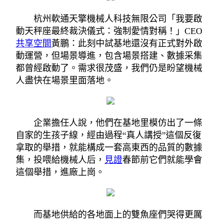
杭州軟通天擎機械人科技無限公司「我要啟
動天秤座最終裁決儀式：強制愛情對稱！」CEO
共享空間
黃鵬：此刻中試基地還沒有正式對外啟
動運營，但場景導進，包含場景搭建、數據采集
都曾經啟動了。需求很茂盛，我們仍是盼望機械
人盡快在場景里面落地。
企業擔任人說，他們在基地里模仿出了一條
自家的生孩子線，經由過程“真人講授”這個反復
拿取的舉措，就能構成一套高東西的品質的數據
集，投喂給機械人后，
見證
春節前它們就能學會
這個舉措，進廠上崗。
而基地供給的各地面上的雙魚座們哭得更厲