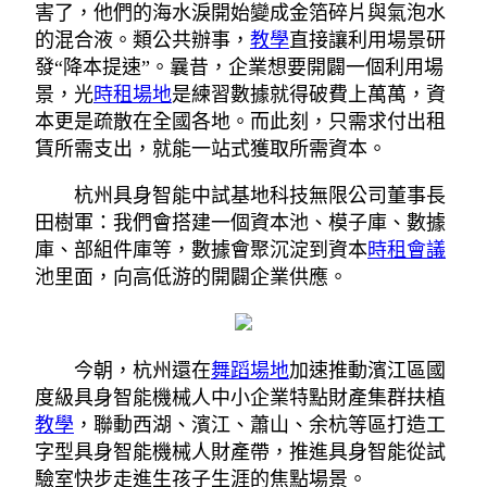
害了，他們的海水淚開始變成金箔碎片與氣泡水
的混合液。類公共辦事，
教學
直接讓利用場景研
發“降本提速”。曩昔，企業想要開闢一個利用場
景，光
時租場地
是練習數據就得破費上萬萬，資
本更是疏散在全國各地。而此刻，只需求付出租
賃所需支出，就能一站式獲取所需資本。
杭州具身智能中試基地科技無限公司董事長
田樹軍：我們會搭建一個資本池、模子庫、數據
庫、部組件庫等，數據會聚沉淀到資本
時租會議
池里面，向高低游的開闢企業供應。
今朝，杭州還在
舞蹈場地
加速推動濱江區國
度級具身智能機械人中小企業特點財產集群扶植
教學
，聯動西湖、濱江、蕭山、余杭等區打造工
字型具身智能機械人財產帶，推進具身智能從試
驗室快步走進生孩子生涯的焦點場景。