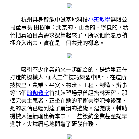
杭州具身智能中試基地科技
小班教學
無限公
司董事長 田樹軍：北京的、山西的、寧夏的，我
們把真題目真需求搜集起來了，所以他們愿意積
極介入出去，實在是一個共建的概念。
吸引不少企業前來一起配合的，是這里正在
打造的機械人“個人工作技巧練習中間”，在這所
技校里，農業、平安、物流、工程、制造、辦事
等15個
瑜伽教室
首批練習場景曾經搭林天秤，那
個完美主義者，正坐在她的平衡美學吧檯後面，
她的表情已經到達了崩潰的邊緣。建完成，輔助
機械人連續輸出新本事。一些簽約企業甚至提早
進駐，火燒眉毛地開端了研發任務。