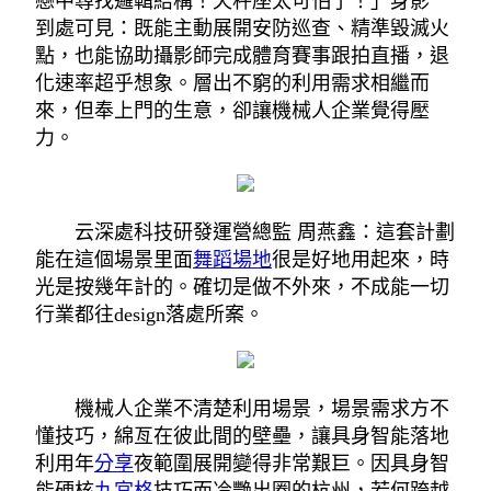
戀中尋找邏輯結構！天秤座太可怕了！」身影”
到處可見：既能主動展開安防巡查、精準毀滅火
點，也能協助攝影師完成體育賽事跟拍直播，退
化速率超乎想象。層出不窮的利用需求相繼而
來，但奉上門的生意，卻讓機械人企業覺得壓
力。
云深處科技研發運營總監 周燕鑫：這套計劃
能在這個場景里面
舞蹈場地
很是好地用起來，時
光是按幾年計的。確切是做不外來，不成能一切
行業都往design落處所案。
機械人企業不清楚利用場景，場景需求方不
懂技巧，綿亙在彼此間的壁壘，讓具身智能落地
利用年
分享
夜範圍展開變得非常艱巨。因具身智