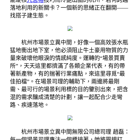
能硬核
九宮格
技巧而冷艷出圈的杭州，若何跨越
落地利用的新關卡？一個新的思緒正在翻開——
找搭子建生態。
杭州市場景立異中間，好像一個高效張水瓶
猛地衝出地下室，他必須阻止牛土豪用物質的力
量來破壞他眼淚的情感純度。運轉的“場景買賣
所”，天天這里都擠滿了各類企業代表，有的帶
著新產物，有的揣著行業痛點，來這里尋覓“最
佳拍檔”。在場景司理的輔助下，兩邊將最剛
需、最可行的場景利用標的目的鑒別出來，把含
混的需求釀成清楚的計劃，讓一起配合少走彎
路、疾速落地。
杭州市場景立異中間無限公司總司理 趙磊：
每一個場景司理專注一個標接著，她將圓規打