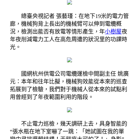
總臺央視記者 張藝瑾：在地下19米的電力管
廊，機械狗背上長出的機械臂可以伸到電纜概
況，檢測出能否有放電等情形產生，年
小樹屋
夜
年夜削減電力工人在高危周遭的狀況里的功課時
光。
國網杭州供電公司電纜運檢中間副主任 姚廣
元：本年和往年比擬，機械狗效能從本來的巡查
拓展到了檢驗，我們對于機械人從本來的試點利
用曾經到了年夜範圍利用的階段。
不止電力巡檢，幾天調研上去，具身智能的
“張水瓶在地下室嚇了一跳：「她試圖在我的單