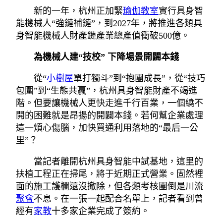
新的一年，杭州正加緊
瑜伽教室
實行具身智
能機械人“強鏈補鏈”，到2027年，將推進各類具
身智能機械人財產鏈產業總產值衝破500億。
為機械人建“技校” 下降場景開闢本錢
從“
小樹屋
單打獨斗”到“抱團成長”，從“技巧
包圍”到“生態共贏”，杭州具身智能財產不竭進
階。但要讓機械人更快走進千行百業，一個繞不
開的困難就是昂揚的開闢本錢。若何幫企業處理
這一煩心傷腦，加快買通利用落地的“最后一公
里”？
當記者離開杭州具身智能中試基地，這里的
扶植工程正在掃尾，將于近期正式營業。固然裡
面的施工護欄還沒撤除，但各類考核團倒是川流
聚會
不息。在一張一起配合名單上，記者看到曾
經有
家教
十多家企業完成了簽約。