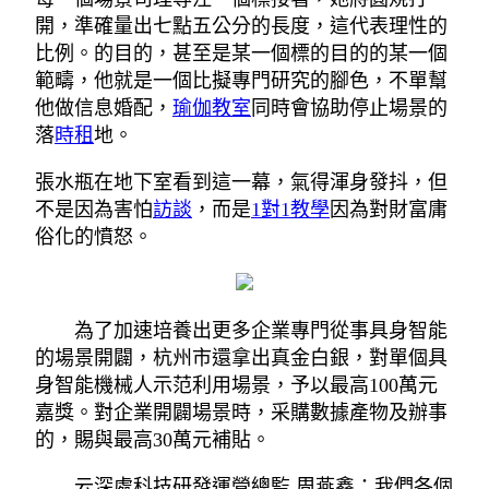
開，準確量出七點五公分的長度，這代表理性的
比例。的目的，甚至是某一個標的目的的某一個
範疇，他就是一個比擬專門研究的腳色，不單幫
他做信息婚配，
瑜伽教室
同時會協助停止場景的
落
時租
地。
張水瓶在地下室看到這一幕，氣得渾身發抖，但
不是因為害怕
訪談
，而是
1對1教學
因為對財富庸
俗化的憤怒。
為了加速培養出更多企業專門從事具身智能
的場景開闢，杭州市還拿出真金白銀，對單個具
身智能機械人示范利用場景，予以最高100萬元
嘉獎。對企業開闢場景時，采購數據產物及辦事
的，賜與最高30萬元補貼。
云深處科技研發運營總監 周燕鑫：我們各個