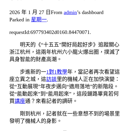
2026 年 1 月 27 日
From
admin
’s dashboard
Parked in
星期一
.
requestId:697793402d0160.84470071.
明天的《“十五五”開好局起好步》追蹤關心
浙江杭州，這兩年杭州六小龍火爆出圈，撲滅了
具身智能的財產高潮。
步進新的一
1對1教學
年，當記者再次看望這
座立異之城，這
訪談
里的機械人正在加快演變：
從“互動展現”年夜步邁向“適用落地”的新階段。
從“能動起來”到“能用起來”，這段鏈路畢竟若何
買
講座
通？來看記者的調研。
剛到杭州，記者就在一些意想不到的場景里
發明了機械人的身影。