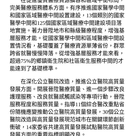
在促進優質醫療資源擴容和區域平衡布局，
完美醫療服務體系方面。有序推進國家醫學中間
和國家區域醫療中間設置建設，13個類別的國家
醫學中間和125個國家區域醫療中間建設項目落
地實施。著力晉陞地市和縣級醫療程度，增強基
層服務才能。從國家醫學中間和區域醫療中間設
置情況看，基礎覆蓋了醫療資源單薄省份，群眾
跨省就醫慢慢降落。從增強基層服務才能來看，
超過75%的鄉鎮衛生院和社區衛生服務中間的才
能達到了基礎標準。
在深化公立醫院改造，推進公立醫院高質量
發展方面。開展晉陞醫療質量、進一個步驟改良
護理服務、改良就醫感觸感染等專項行動，晉陞
服務程度和服務質量。指導11個綜合醫改重點省
份隨機應變推動公立醫院高質量發展，30個公立
醫院改造與高質量發展現范城市在關鍵環節創新
衝破，14家委省共建高質量發展試點醫院高質量
發展方面的重要指標明顯改良。