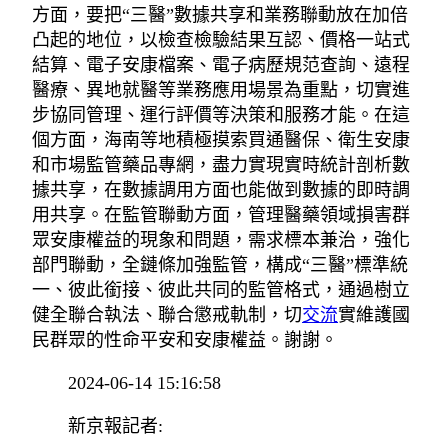
方面，要把“三醫”數據共享和業務聯動放在加倍
凸起的地位，以檢查檢驗結果互認、價格一站式
結算、電子安康檔案、電子病歷規范查詢、遠程
醫療、異地就醫等業務應用場景為重點，切實進
步協同管理、運行評價等決策和服務才能。在這
個方面，海南等地積極摸索買通醫保、衛生安康
和市場監管藥品專網，盡力實現實時統計剖析數
據共享，在數據調用方面也能做到數據的即時調
用共享。在監管聯動方面，管理醫藥領域損害群
眾安康權益的現象和問題，需求標本兼治，強化
部門聯動，全鏈條加強監管，構成“三醫”標準統
一、彼此銜接、彼此共同的監管格式，通過樹立
健全聯合執法、聯合懲戒軌制，切
交流
實維護國
民群眾的性命平安和安康權益。謝謝。
2024-06-14 15:16:58
新京報記者: