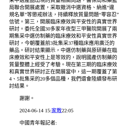
采中選產品出現的質量相關問題，醫保局和藥監
局聯合開展處置，采取撤消中選資格、納進“違
規名單”等懲戒辦法，持續釋放質量問題“零容忍”
信號。第三，開展臨床療效與平安性的真實世界
研討。委托全國30多家年夜型三甲醫院開展了兩
期集采中選仿制藥的臨床療效和平安性真實世界
研討，今朝覆蓋前3批集采37種臨床應用廣泛的
藥品。研討結果顯示，中選仿制藥與原研藥在臨
床療效和平安性上是等效的，說明國產仿制藥的
質量整體上經受了考驗。現在第三期的臨床療效
和真實世界研討正在開展當中，這一期覆蓋了第
4、5批集采的20多個品種，我們還會陸續發布研
討結果。
謝謝。
2024-06-14 15:
家教
22:05
中國青年報記者: