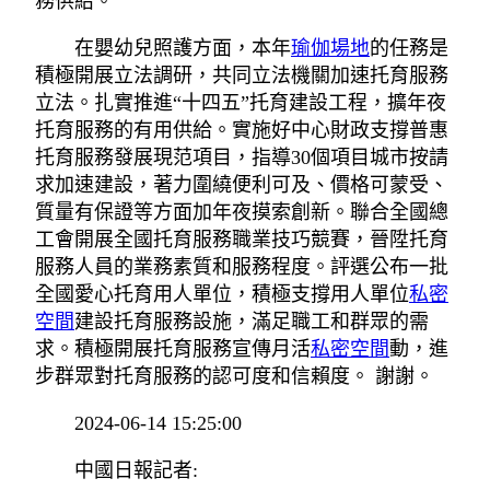
務供給。
在嬰幼兒照護方面，本年
瑜伽場地
的任務是
積極開展立法調研，共同立法機關加速托育服務
立法。扎實推進“十四五”托育建設工程，擴年夜
托育服務的有用供給。實施好中心財政支撐普惠
托育服務發展現范項目，指導30個項目城市按請
求加速建設，著力圍繞便利可及、價格可蒙受、
質量有保證等方面加年夜摸索創新。聯合全國總
工會開展全國托育服務職業技巧競賽，晉陞托育
服務人員的業務素質和服務程度。評選公布一批
全國愛心托育用人單位，積極支撐用人單位
私密
空間
建設托育服務設施，滿足職工和群眾的需
求。積極開展托育服務宣傳月活
私密空間
動，進
步群眾對托育服務的認可度和信賴度。 謝謝。
2024-06-14 15:25:00
中國日報記者: