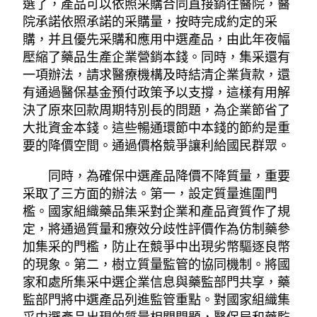
選了，產品可以依照采購合同直接銷往醫院，醫
院承諾依照承諾的采購量，按時完成約定的采
購，并且優先采購和應用中選產品，由此年夜幅
壓縮了藥品生產企業營銷本錢。同時，集采還有
一項辦法，請求醫療機構及時結清企業貨款，還
有通過醫保基金預付政策予以支撐，這樣有用解
決了原來回款周期特別長的問題，為企業節省了
大批資金本錢。這些暢通環節中本錢的節約是重
要的降價空間。通過價格競爭讓利給國民群眾。
同時，為確保中選產品降價不降質量，重要
采取了三方面的辦法。第一，設定質量進圍門
檻。國家組織藥品集采對企業和產品資質作了規
定，將通過質量和療效分歧性評價作為仿制藥參
加集采的門檻，防止在競爭中出現劣幣驅逐良幣
的現象。第二，樹立質量監管的協同機制。將國
家和處所集采中選企業信息與藥監部門共享，藥
監部門將中選產品列進監管重點。對國家組織集