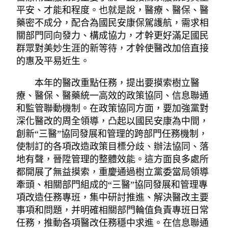
平安、才能和程度。也就是說，醫療、醫保、醫
藥密不成分，配合為國民安康保駕護航，需求相
關部門同向發力、構成協力，才幹更好滿足國民
群眾對美妙生涯的新等待，才幹使醫改加倍直接
的惠及平易近生。
本年的醫改重點任務，提出要摸索樹立醫
療、醫保、醫藥統一高效的政策協同、信息聯通
和監管聯動機制。在政策協同方面，要加強黨對
深化醫改的周全領導，凸起以國民安康為中間，
創新“三醫”協同發展和管理的跨部門任務機制，
使制訂的各項改造政策目標分歧、辦法協同、落
地有聲，晉陞管理的整體效能。這方面良多處所
都開展了無益摸索，重慶通過樹立黨委當局領導
牽頭、相關部門組成的“三醫”協同發展和管理專
項改造任務專班，集中研討推進、解決醫改主要
事項和問題，并明確相關部門輪值負責專班日常
任務，推動各項醫改任務穩中求進。在信息聯通