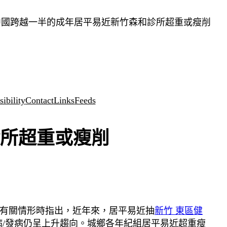
中國跨越一半的成年居平易近新竹森和診所超重或瘦削
ibility
Contact
Links
Feeds
所超重或瘦削
)》有關情形時指出，近年來，居平易近抽
新竹 東區健
病/發病仍呈上升趨向。城鄉各年紀組居平易近超重瘦