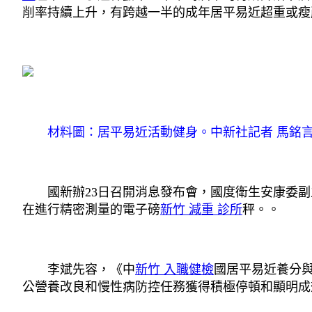
削率持續上升，有跨越一半的成年居平易近超重或瘦削，
材料圖：居平易近活動健身。中新社記者 馬銘言
國新辦23日召開消息發布會，國度衛生安康委副主
在進行精密測量的電子磅
新竹 減重 診所
秤。。
李斌先容，《中
新竹 入職健檢
國居平易近養分與
公營養改良和慢性病防控任務獲得積極停頓和顯明成