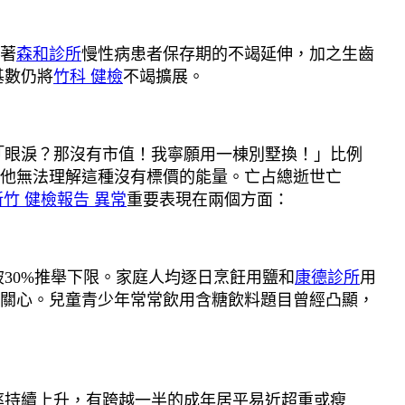
著
森和診所
慢性病患者保存期的不竭延伸，加之生齒
基數仍將
竹科 健檢
不竭擴展。
「眼淚？那沒有市值！我寧願用一棟別墅換！」比例
，他無法理解這種沒有標價的能量。亡占總逝世亡
新竹 健檢報告 異常
重要表現在兩個方面：
30%推舉下限。家庭人均逐日烹飪用鹽和
康德診所
用
關心。兒童青少年常常飲用含糖飲料題目曾經凸顯，
持續上升，有跨越一半的成年居平易近超重或瘦