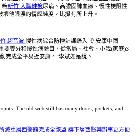
、糖
新竹 入職健檢
尿病、高膽固醇血癥、慢性梗阻性
破壞他眼淚的情感純度。比擬有所上升。
竹 超音波
慢性病綜合防控計謀歸入《“安康中國
要養分和慢性病題目，從當局、社會、小我(家庭)3
動完成全平易近安康。”李斌如是說。
 counts. The old web still has many doors, pockets, and
所減重層西醫館完成全籠罩 讓下層西醫藥辦事更方便