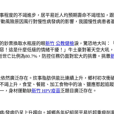
程度的不竭進步，居平易近人均預期壽命不竭增加，跟
行動風險原因風行對慢性病發病的影響，我國慢性病患者
的鈔票換取水瓶座的眼
新竹 公教健檢
淚，驚恐地大叫：
「可惡！這是什麼低級的情緒干擾！」牛土豪對著天空大吼
逝世亡比例為80.7%，防控任務仍面對宏大的挑釁。挑釁
依然廣泛存在。炊事脂肪供能比連續上升，鄉村初次衝破
不竭上升，食堂、餐館、加工食物中的油、鹽應惹起追蹤
之一，身材運動缺
新竹 HPV疫苗
乏題目廣泛存在。
/發病仍呈上升趨向。城鄉各年紀組居平易近超重瘦削率