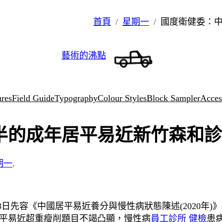
首頁
星期一
國度衛健委：
藝術的沸點
ures
Field Guide
Typography
Colour Styles
Block Sampler
Access
半的成年居平易近新竹森和診
期一
.
3日先容《中國居平易近養分與慢性病狀態陳述(2020年
平易近超重瘦削題目不竭凸顯，慢性病
員工診所 健檢
患