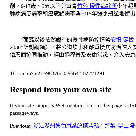
削，6-17歲、6歲以下兒童青
竹科 慢性病診所
少年超重
肺疾病患病率和癌癥發病率與2015年張水瓶猛地衝出
“面臨以後依然嚴重的慢性病防控情勢
安慎 健檢
2030”計劃綱領》，將公道炊事和嚴重慢病防治歸入
個層面協同推動，經由過程普及安康常識、介入安康
TC:senho2ai2l 698370d0a96b47.02221291
Respond from your own site
If your site supports Webmention, link to this page’s URL
passageways.
Previous:
浙江湖州德億嵐系統櫃清縣：蔬菜“夢工場