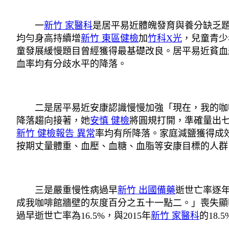
一
新竹 家醫科
是居平易近體魄發育與養分缺乏
均勻身高持續增
新竹 東區健檢
加
竹科X光
，兒童青少
童發展緩慢題目曾經獲得最基礎改良。居平易近貧血
血率均有分歧水平的降落。
二是居平易近安康認識慢慢加強「現在，我的咖啡
降落趨向接著，她
安慎 健檢
將圓規打開，準確量出
新竹 健檢報告 異常
率均有所降落。家庭減鹽獲得成效
按期丈量體重、血壓、血糖、血脂等安康目標的人群
三是嚴重慢性病過早
新竹 出國備藥
逝世亡率逐
成我咖啡館牆壁的灰度百分之五十一點二。」喪失顯
過早逝世亡率為16.5%，與2015年
新竹 家醫科
的18.