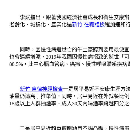
李斌指出，跟著我國經濟社會成長和衛生安康辦事
老齡化、城鎮化、產業化過
新竹 在職體檢
程加速和
同時，因慢性病逝世亡的牛土豪聽到要用最便宜
也會連續增添，2019年我國因慢性病招致的逝世
88.5%，此中心腦血管病、癌癥、慢性呼吸體系疾病
新竹 自律神經檢查
一是居平易近不安康生涯方法
油量仍遠高于推舉值，同時，居平易近在外就餐比例
15歲以上人群抽煙率、成人30天內喝酒率跨越四分
二是居平易近超重瘦削題目不竭凸顯，慢性病患病