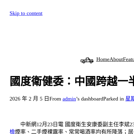
跳
Skip to content
至
主
要
內
容
Home
About
Feat
國度衛健委：中國跨越一
2026 年 2 月 5 日
From
admin
’s dashboard
Parked in
星
中新網12月23日電 國度衛生安康委副主任李斌2
檢
煙率、二手煙裸露率、常常喝酒率均有所降落；居