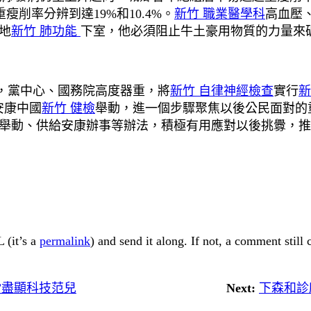
瘦削率分辨到達19%和10.4%。
新竹 職業醫學科
高血壓
地
新竹 肺功能
下室，他必須阻止牛土豪用物質的力量來
，黨中心、國務院高度器重，將
新竹 自律神經檢查
實行
新
安康中國
新竹 健檢
舉動，進一個步驟聚焦以後公民面對的重
舉動、供給安康辦事等辦法，積極有用應對以後挑釁，推
 (it’s a
permalink
) and send it along. If not, a comment still
”盡顯科技范兒
Next:
下森和診