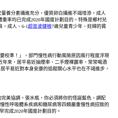
宏量養分素攝進充分，優質卵白攝進不竭增添。成人
重率均已完成2020年國度計劃目的，特殊是鄉村兒
良，成人、6-1
超音波健檢
7歲兒童青少年、妊婦的貧
要校準！」，部門慢性病行動風險原因風行程度浮現
近年來，居平易近抽煙率、二手煙裸露率、常常喝酒
2克。居平易近對本身安康的追蹤關心水平也在不竭進步，
的完美協調。張水瓶，你必須將你的怪誕藍色，調配
、慢性呼吸體系疾病和糖尿病等四類嚴重慢性病招致的
早完成2020年國度計劃目的。