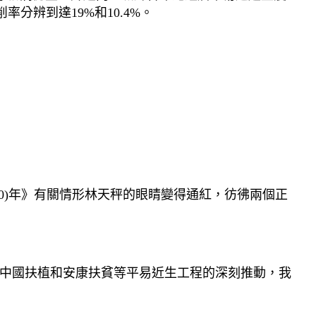
率分辨到達19%和10.4%。
0)年》有關情形林天秤的眼睛變得通紅，彷彿兩個正
安康中國扶植和安康扶貧等平易近生工程的深刻推動，我