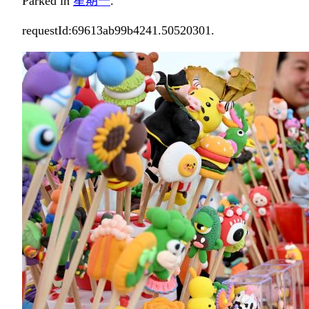
Parked in
星期一
.
requestId:69613ab99b4241.50520301.