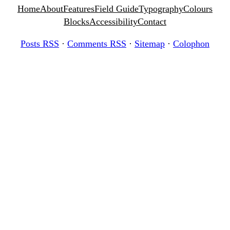
Home
About
Features
Field Guide
Typography
Colours
Blocks
Accessibility
Contact
Posts RSS
·
Comments RSS
·
Sitemap
·
Colophon