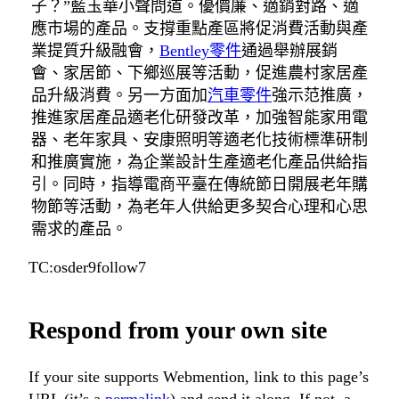
子？”藍玉華小聲問道。優價廉、適銷對路、適
應市場的產品。支撐重點產區將促消費活動與產
業提質升級融會，
Bentley零件
通過舉辦展銷
會、家居節、下鄉巡展等活動，促進農村家居產
品升級消費。另一方面加
汽車零件
強示范推廣，
推進家居產品適老化研發改革，加強智能家用電
器、老年家具、安康照明等適老化技術標準研制
和推廣實施，為企業設計生產適老化產品供給指
引。同時，指導電商平臺在傳統節日開展老年購
物節等活動，為老年人供給更多契合心理和心思
需求的產品。
TC:osder9follow7
Respond from your own site
If your site supports Webmention, link to this page’s
URL (it’s a
permalink
) and send it along. If not, a