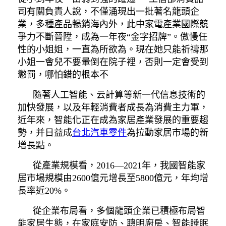
司有關負責人說，不僅涌現出一批著名龍頭企
業，多種產品暢銷海內外，此中家電產業國際競
爭力不斷晉陞，成為一年夜“金字招牌”。傲慢任
性的小姐姐，一直為所欲為。現在她只能祈禱那
小姐一會兒不要暈倒在院子裡，否則一定會受到
懲罰，哪怕錯的根本不
隨著人工智能、云計算等新一代信息技術的
加快發展，以及年輕消費者成長為消費主力軍，
近年來，智能化正在成為家居產業發展的重要趨
勢，并日益成
台北汽車零件
為拉動家居市場的新
增長點。
從產業規模看，2016—2021年，我國智能家
居市場規模由2600億元增長至5800億元，年均增
長率近20%。
從企業布局看，多個龍頭企業已積極布局智
能家居生態，在家庭安防、聰明廚房、智能睡眠