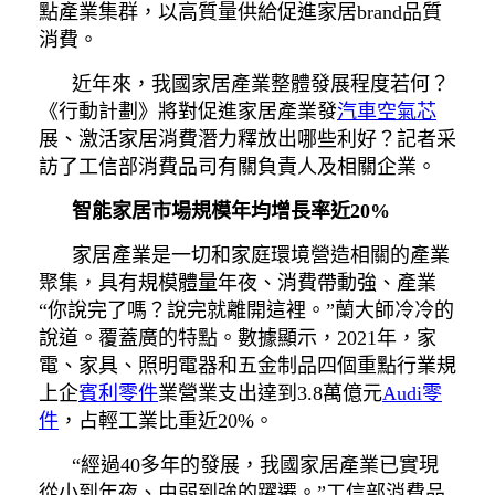
點產業集群，以高質量供給促進家居brand品質
消費。
近年來，我國家居產業整體發展程度若何？
《行動計劃》將對促進家居產業發
汽車空氣芯
展、激活家居消費潛力釋放出哪些利好？記者采
訪了工信部消費品司有關負責人及相關企業。
智能家居市場規模年均增長率近20%
家居產業是一切和家庭環境營造相關的產業
聚集，具有規模體量年夜、消費帶動強、產業
“你說完了嗎？說完就離開這裡。”蘭大師冷冷的
說道。覆蓋廣的特點。數據顯示，2021年，家
電、家具、照明電器和五金制品四個重點行業規
上企
賓利零件
業營業支出達到3.8萬億元
Audi零
件
，占輕工業比重近20%。
“經過40多年的發展，我國家居產業已實現
從小到年夜、由弱到強的躍遷。”工信部消費品