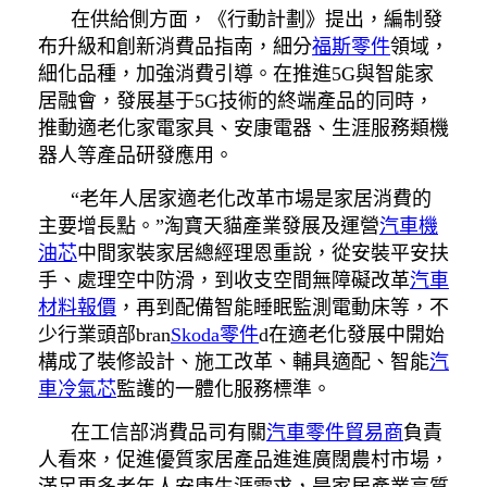
在供給側方面，《行動計劃》提出，編制發
布升級和創新消費品指南，細分
福斯零件
領域，
細化品種，加強消費引導。在推進5G與智能家
居融會，發展基于5G技術的終端產品的同時，
推動適老化家電家具、安康電器、生涯服務類機
器人等產品研發應用。
“老年人居家適老化改革市場是家居消費的
主要增長點。”淘寶天貓產業發展及運營
汽車機
油芯
中間家裝家居總經理恩重說，從安裝平安扶
手、處理空中防滑，到收支空間無障礙改革
汽車
材料報價
，再到配備智能睡眠監測電動床等，不
少行業頭部bran
Skoda零件
d在適老化發展中開始
構成了裝修設計、施工改革、輔具適配、智能
汽
車冷氣芯
監護的一體化服務標準。
在工信部消費品司有關
汽車零件貿易商
負責
人看來，促進優質家居產品進進廣闊農村市場，