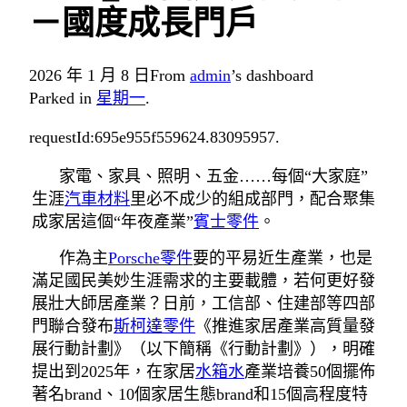
－國度成長門戶
2026 年 1 月 8 日
From
admin
’s dashboard
Parked in
星期一
.
requestId:695e955f559624.83095957.
家電、家具、照明、五金……每個“大家庭”
生涯
汽車材料
里必不成少的組成部門，配合聚集
成家居這個“年夜產業”
賓士零件
。
作為主
Porsche零件
要的平易近生產業，也是
滿足國民美妙生涯需求的主要載體，若何更好發
展壯大師居產業？日前，工信部、住建部等四部
門聯合發布
斯柯達零件
《推進家居產業高質量發
展行動計劃》（以下簡稱《行動計劃》），明確
提出到2025年，在家居
水箱水
產業培養50個擺佈
著名brand、10個家居生態brand和15個高程度特