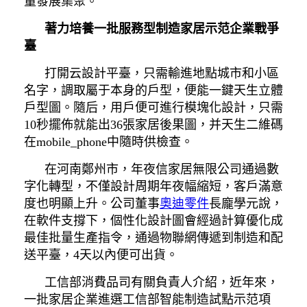
量發展集聚。
著力培養一批服務型制造家居示范企業戰爭
臺
打開云設計平臺，只需輸進地點城市和小區
名字，調取屬于本身的戶型，便能一鍵天生立體
戶型圖。隨后，用戶便可進行模塊化設計，只需
10秒擺佈就能出36張家居後果圖，并天生二維碼
在mobile_phone中隨時供檢查。
在河南鄭州市，年夜信家居無限公司通過數
字化轉型，不僅設計周期年夜幅縮短，客戶滿意
度也明顯上升。公司董事
奧迪零件
長龐學元說，
在軟件支撐下，個性化設計圖會經過計算優化成
最佳批量生產指令，通過物聯網傳遞到制造和配
送平臺，4天以內便可出貨。
工信部消費品司有關負責人介紹，近年來，
一批家居企業進選工信部智能制造試點示范項