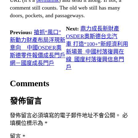
comment still counts. The old web still has many
doors, pockets, and passageways.
Next:
鼎力成長新財產
Previous:
搶抓“風口”
OSDER奧斯德台北汽
新動力財產布局浮現新
車 打造“100+”新經濟利用
意向 _ 中國OSDER奧
新場景_中國村落復興在
斯德零件報價成長門戶
線_國度村落復興信息門
網－國度成長門戶
戶
Comments
發佈留言
發佈留言必須填寫的電子郵件地址不會公開。
必
填欄位標示為
*
留言
*