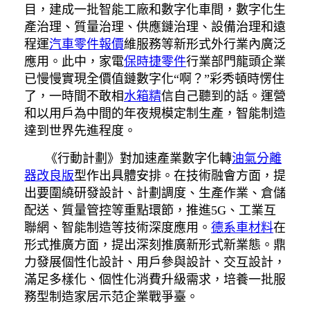
目，建成一批智能工廠和數字化車間，數字化生
產治理、質量治理、供應鏈治理、設備治理和遠
程運
汽車零件報價
維服務等新形式外行業內廣泛
應用。此中，家電
保時捷零件
行業部門龍頭企業
已慢慢實現全價值鏈數字化“啊？”彩秀頓時愣住
了，一時間不敢相
水箱精
信自己聽到的話。運營
和以用戶為中間的年夜規模定制生產，智能制造
達到世界先進程度。
《行動計劃》對加速產業數字化轉
油氣分離
器改良版
型作出具體安排。在技術融會方面，提
出要圍繞研發設計、計劃調度、生產作業、倉儲
配送、質量管控等重點環節，推進5G、工業互
聯網、智能制造等技術深度應用。
德系車材料
在
形式推廣方面，提出深刻推廣新形式新業態。鼎
力發展個性化設計、用戶參與設計、交互設計，
滿足多樣化、個性化消費升級需求，培養一批服
務型制造家居示范企業戰爭臺。