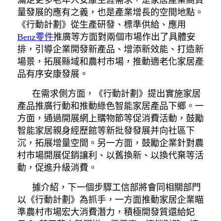
滿足更多老年人安康生涯需求，是家居產業高質
量發展的應有之義，也是產業增長的空間地點。
《行動計劃》從生產研發、標準供給、應用
Benz零件
推廣等方面對兩個市場作出了具體安
排，引導企業開發新產品、增添新效能、打造新
場景，拓展縣域和農村市場，推動適老化家居產
品有序安康發展。
在需求側方面，《行動計劃》提出實施家居
產品推廣行動和推動綠色智能家居產品下鄉。一
方面，通過開展網上購物節等促消費活動，鼓勵
智能家居親身經歷館等新批發發展并向社區下
沉，拓展增量空間。另一方面，鼓勵企業針對農
村市場開展促銷讓利、以舊換新、以換代棄等活
動，促進升級消費。
據介紹，下一個步驟工信部將會同相關部門
以《行動計劃》為抓手，一方面推動家居企業瞄
準農村市場宏大消費潛力，積極開發質還給妃