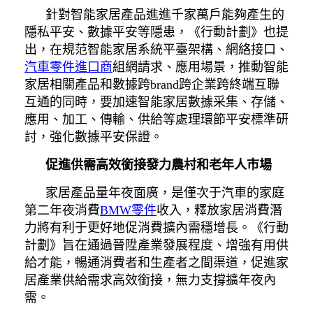
針對智能家居產品進進千家萬戶能夠產生的
隱私平安、數據平安等隱患，《行動計劃》也提
出，在規范智能家居系統平臺架構、網絡接口、
汽車零件進口商
組網請求、應用場景，推動智能
家居相關產品和數據跨brand跨企業跨終端互聯
互通的同時，要加速智能家居數據采集、存儲、
應用、加工、傳輸、供給等處理環節平安標準研
討，強化數據平安保證。
促進供需高效銜接發力農村和老年人市場
家居產品量年夜面廣，是僅次于汽車的家庭
第二年夜消費
BMW零件
收入，釋放家居消費潛
力將有利于更好地促消費擴內需穩增長。《行動
計劃》旨在通過晉陞產業發展程度、增強有用供
給才能，暢通消費者和生產者之間渠道，促進家
居產業供給需求高效銜接，無力支撐擴年夜內
需。