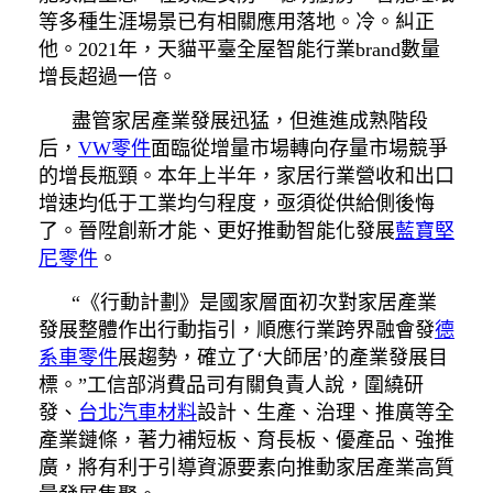
等多種生涯場景已有相關應用落地。冷。糾正
他。2021年，天貓平臺全屋智能行業brand數量
增長超過一倍。
盡管家居產業發展迅猛，但進進成熟階段
后，
VW零件
面臨從增量市場轉向存量市場競爭
的增長瓶頸。本年上半年，家居行業營收和出口
增速均低于工業均勻程度，亟須從供給側後悔
了。晉陞創新才能、更好推動智能化發展
藍寶堅
尼零件
。
“《行動計劃》是國家層面初次對家居產業
發展整體作出行動指引，順應行業跨界融會發
德
系車零件
展趨勢，確立了‘大師居’的產業發展目
標。”工信部消費品司有關負責人說，圍繞研
發、
台北汽車材料
設計、生產、治理、推廣等全
產業鏈條，著力補短板、育長板、優產品、強推
廣，將有利于引導資源要素向推動家居產業高質