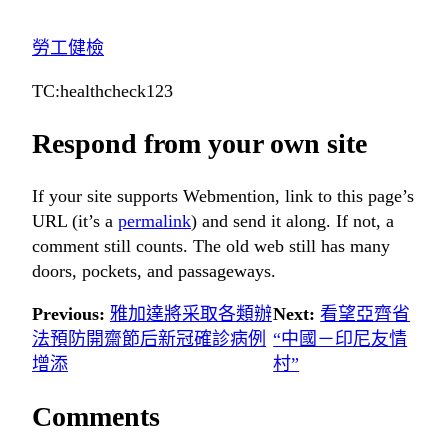
勞工健檢
TC:healthcheck123
Respond from your own site
If your site supports Webmention, link to this page’s
URL (it’s a
permalink
) and send it along. If not, a
comment still counts. The old web still has many
doors, pockets, and passageways.
Previous:
雅加達將采取各類辦
Next:
看望亞齊省
法預防開齋節后新冠確診病例
“中國－印尼友情
增添
村”
Comments