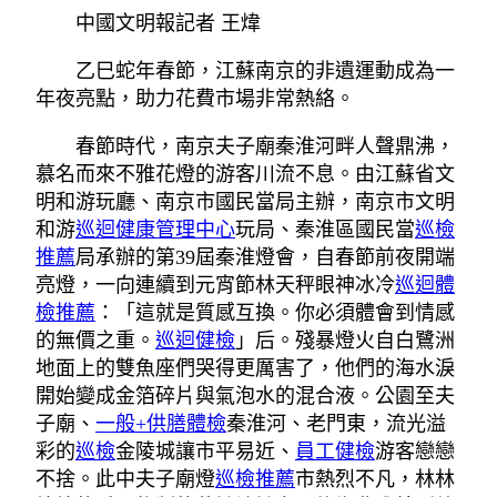
中國文明報記者 王煒
乙巳蛇年春節，江蘇南京的非遺運動成為一
年夜亮點，助力花費市場非常熱絡。
春節時代，南京夫子廟秦淮河畔人聲鼎沸，
慕名而來不雅花燈的游客川流不息。由江蘇省文
明和游玩廳、南京市國民當局主辦，南京市文明
和游
巡迴健康管理中心
玩局、秦淮區國民當
巡檢
推薦
局承辦的第39屆秦淮燈會，自春節前夜開端
亮燈，一向連續到元宵節林天秤眼神冰冷
巡迴體
檢推薦
：「這就是質感互換。你必須體會到情感
的無價之重。
巡迴健檢
」后。殘暴燈火自白鷺洲
地面上的雙魚座們哭得更厲害了，他們的海水淚
開始變成金箔碎片與氣泡水的混合液。公園至夫
子廟、
一般+供膳體檢
秦淮河、老門東，流光溢
彩的
巡檢
金陵城讓市平易近、
員工健檢
游客戀戀
不捨。此中夫子廟燈
巡檢推薦
市熱烈不凡，林林