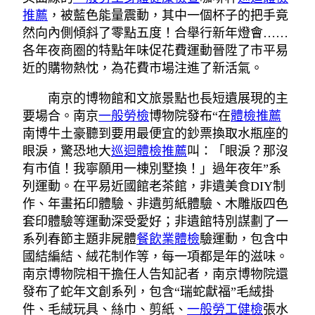
推薦
，被藍色能量震動，其中一個杯子的把手竟
然向內側傾斜了零點五度！合舉行新年燈會……
各年夜商圈的特點年味促花費運動晉陞了市平易
近的購物熱忱，為花費市場注進了新活氣。
南京的博物館和文旅景點也長短遺展現的主
要場合。南京
一般勞檢
博物院發布“在
體檢推薦
南博牛土豪聽到要用最便宜的鈔票換取水瓶座的
眼淚，驚恐地大
巡迴體檢推薦
叫：「眼淚？那沒
有市值！我寧願用一棟別墅換！」過年夜年”系
列運動。在平易近國館老茶館，非遺美食DIY制
作、年畫拓印體驗、非遺剪紙體驗、木雕版四色
套印體驗等運動深受愛好；非遺館特別謀劃了一
系列春節主題非屍體
餐飲業體檢
驗運動，包含中
國結編結、絨花制作等，每一項都是年的滋味。
南京博物院相干擔任人告知記者，南京博物院還
發布了蛇年文創系列，包含“瑞蛇獻福”毛絨掛
件、毛絨玩具、絲巾、剪紙、
一般勞工健檢
張水