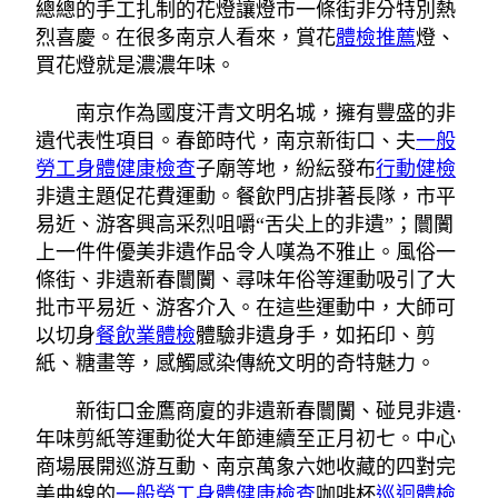
總總的手工扎制的花燈讓燈市一條街非分特別熱
烈喜慶。在很多南京人看來，賞花
體檢推薦
燈、
買花燈就是濃濃年味。
南京作為國度汗青文明名城，擁有豐盛的非
遺代表性項目。春節時代，南京新街口、夫
一般
勞工身體健康檢查
子廟等地，紛紜發布
行動健檢
非遺主題促花費運動。餐飲門店排著長隊，市平
易近、游客興高采烈咀嚼“舌尖上的非遺”；闤闠
上一件件優美非遺作品令人嘆為不雅止。風俗一
條街、非遺新春闤闠、尋味年俗等運動吸引了大
批市平易近、游客介入。在這些運動中，大師可
以切身
餐飲業體檢
體驗非遺身手，如拓印、剪
紙、糖畫等，感觸感染傳統文明的奇特魅力。
新街口金鷹商廈的非遺新春闤闠、碰見非遺·
年味剪紙等運動從大年節連續至正月初七。中心
商場展開巡游互動、南京萬象六她收藏的四對完
美曲線的
一般勞工身體健康檢查
咖啡杯
巡迴體檢