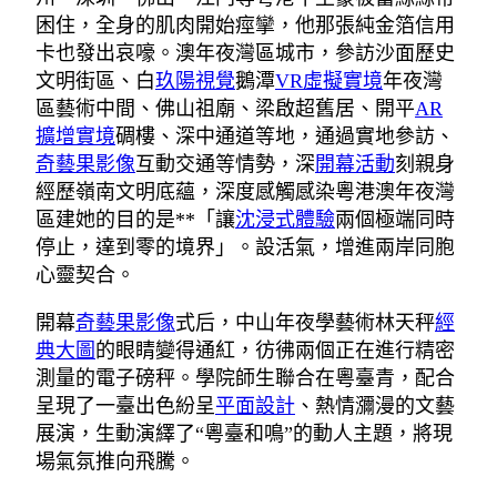
困住，全身的肌肉開始痙攣，他那張純金箔信用
卡也發出哀嚎。澳年夜灣區城市，參訪沙面歷史
文明街區、白
玖陽視覺
鵝潭
VR虛擬實境
年夜灣
區藝術中間、佛山祖廟、梁啟超舊居、開平
AR
擴增實境
碉樓、深中通道等地，通過實地參訪、
奇藝果影像
互動交通等情勢，深
開幕活動
刻親身
經歷嶺南文明底蘊，深度感觸感染粵港澳年夜灣
區建她的目的是**「讓
沈浸式體驗
兩個極端同時
停止，達到零的境界」。設活氣，增進兩岸同胞
心靈契合。
開幕
奇藝果影像
式后，中山年夜學藝術林天秤
經
典大圖
的眼睛變得通紅，彷彿兩個正在進行精密
測量的電子磅秤。學院師生聯合在粵臺青，配合
呈現了一臺出色紛呈
平面設計
、熱情瀰漫的文藝
展演，生動演繹了“粵臺和鳴”的動人主題，將現
場氣氛推向飛騰。