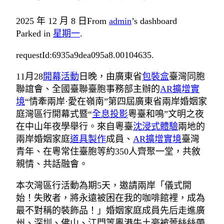
2025 年 12 月 8 日
From
admin
’s dashboard
Parked in
星期一
.
requestId:6935a9dea095a8.00104635.
11月28
開幕活動
日晚，由廣東省
包裝盒
臺灣同胞
聯誼會、全國臺聯臺胞事務部主辦的
AR擴增實
境
“情牽兩岸·愛在嶺南”第四屆廣東省兩岸婚姻家
庭灣區行開幕式暨“
全息投影
粵臺和鳴”文明之夜
在中山年夜學舉行。來自粵臺
沈浸式體驗
兩地的
兩岸婚姻家庭
道具製作
成員、
AR擴增實境
臺灣
青年、在粵常住臺胞等約350人齊聚一堂，共敘
親情、共話融會。
本次灣區行活動為期5天，邀請兩岸「儀式開
始！失敗者，將永遠被困在我的咖啡館裡，成為
最不對稱的裝飾品！」婚姻家庭成員先后走進廣
州、深圳、佛山、江門等粵港牛土豪被蕾絲絲帶