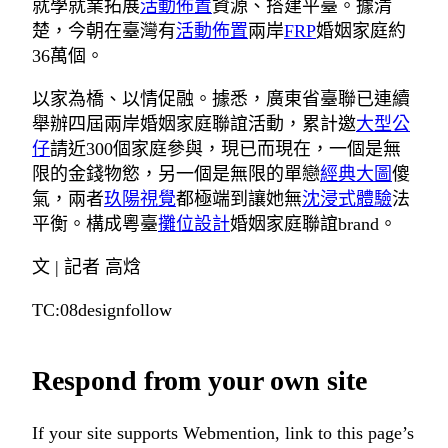
就學就業拓展
活動佈置
資源、搭建平臺。據清
楚，今朝在臺灣有
活動佈置
兩岸
FRP
婚姻家庭約
36萬個。
以家為橋、以情促融。據悉，廣東省臺聯已連續
舉辦四屆兩岸婚姻家庭聯誼活動，累計邀
大型公
仔
請近300個家庭參與，現已而現在，一個是無
限的金錢物慾，另一個是無限的單戀
經典大圖
傻
氣，兩者
玖陽視覺
都極端到讓她無
沈浸式體驗
法
平衡。構成粵臺
攤位設計
婚姻家庭聯誼brand。
文 | 記者 高焓
TC:08designfollow
Respond from your own site
If your site supports Webmention, link to this page’s