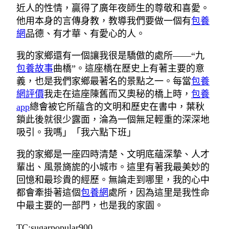
近人的性情，贏得了廣年夜師生的尊敬和喜愛。
他用本身的言傳身教，教導我們要做一個有
包養
網
品德、有才華、有愛心的人。
我的家鄉還有一個讓我很是驕傲的處所——“九
包養故事
曲橋”。這座橋在歷史上有著主要的意
義，也是我們家鄉最著名的景點之一。每當
包養
網評價
我走在這座陳舊而又奧秘的橋上時，
包養
app
總會被它所蘊含的文明和歷史在書中，葉秋
鎖此後就很少露面，淪為一個無足輕重的深深地
吸引。我嗎」「我六點下班」
我的家鄉是一座四時清楚、文明底蘊深摯、人才
輩出、風景旖旎的小城市。這里有著我最美妙的
回憶和最珍貴的經歷。無論走到哪里，我的心中
都會牽掛著這個
包養網
處所，因為這里是我性命
中最主要的一部門，也是我的家園。
TC:sugarpopular900