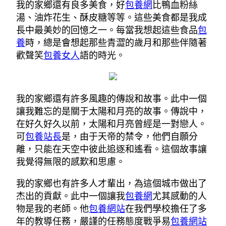
我的家鄉還有良多美食，好
包養網
比鴨血粉絲
湯、油炸花生、酥皮糖等等。這些美食都是我成
長中最美妙的回憶之一。每當我想起這些食品
包
養
時，總是會想起那些青澀的歲月和那些伴隨著
歡聲笑
包養女人
語的時光。
我的家鄉還有許多風趣的傳說和故事。此中一個
讓我難忘的是關于太陽和月亮的故事。傳說中，
在好久好久以前，太陽和月亮曾經是一對戀人。
可
包養站長
是，由于天帝的禁令，他們自願分
離，只能在天空中彼此追逐和遙看。這個故事讓
我覺得無限的感歎和思慮。
我的家鄉也有許多人才輩出，為這個城市做出了
杰出的貢獻。此中一個讓我
包養網
尤其感動的人
物是我的老師。他
包養網站
在我們學校擔任了多
年的教導任務，嚴謹的任務態度戰爭易
包養網站