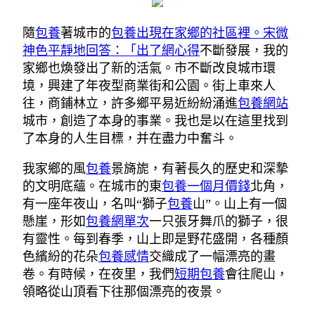
隨
包養
著城市的
包養出現在家鄉的社區裡。宋微
神色平靜地回答：「出了網心得
不斷發展，我的
家鄉也煥發出了新的活氣。市不斷改良城市環
境，興建了年夜型商業街和公園。街上車來人
往，商鋪林立，許多鄉平易近紛紛涌進
包養網站
城市，創造了本身的事業。我也是以在這里找到
了本身的人生目標，并在盡力中奮斗。
我家鄉的風
包養
景旖旎，有著長久的歷史和深摯
的文明底蘊。在城市的東
包養一個月價錢
北角，
有一座年夜山，名叫“獅子
包養
山”。山上有一個
懸崖，形如
包養網單次
一只張牙舞爪的獅子，很
有靈性。每到春季，山上即是野花盛開，各種顏
色繽紛的花朵
包養感情
交織成了一幅漂亮的畫
卷。有時候，在夜里，我們
短期包養
會往爬山，
領略從山頂看下往那個漂亮的夜景。