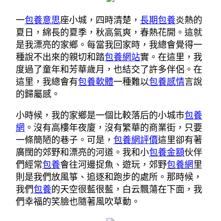
一
包養意思
座小城，四時清楚，
長期包養
炎熱的
夏日，綿長的夏季，秋高氣爽，春熱花開。這就
是我漂亮的家鄉。每當我回家時，我總會覺得一
種說不出來的親切和踏
包養網站
實。在這里，我
度過了童年和芳華歲月，也結交了許多伴侶。在
這里，我總會有
包養軟體
一種難以
包養感情
言說
的歸屬感。
小時候，我的家鄉是一個比較落后的小城市
包養
網
。沒有高樓年夜廈，沒有繁華的商業街，只要
一條簡陋的巷子。可是，
包養網評價
這里卻有著
廣闊的郊野和漂亮的河道。我和小
包養金額
伙伴
們經常
包養
會往河邊捉魚、遊玩，郊野
包養網
里
則是我們放風箏、追逐和跑步的處所。那時候，
我們
包養
的天空很藍很藍，白云飄蕩在下面，我
們幸福的笑臉也隨著風吹草動。