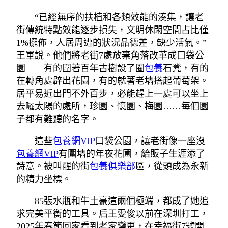
“已經無序的扶植和各類效能的湊集，讓老
街傳統特點效能逐步損失，文明休閑空間占比僅
1%擺佈，人居周遭的狀況品德差，缺少活氣。”
王軍說。他們將老街7處放棄角落改革成口袋公
園——有的圍著百年古樹設了圈
包養
石凳，有的
在轉角處辟出花園，有的就著老墻搭起葡萄架。
居平易近出門不外百步，必能趕上一處可以坐上
去曬太陽的處所，珍園、憶園、梅園……每個園
子都有難聽的名字。
這些
包養網VIP
口袋公園，讓老街像一座沒
包養網VIP
有圍墻的年夜花圃，給販子生涯添了
詩意。被叫醒的街
包養俱樂部
區，從頭成為永新
的精力坐標。
85張水瓶和牛土豪這兩個極端，都成了她追
求完美平衡的工具。后王雯俊以前在深圳打工，
2025年春節回家看到老家變更，在幸福街7號開