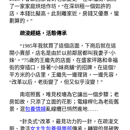
了一家家庭烘焙作坊。“在深圳租一個如許的
店，本錢比擬高。此刻離家近，房錢又優惠，蠻
劃算的。”
疏浚經絡，活態傳承
“1985年我就買了這個店面，下崗后就在這
開小賣部，店名是由於以前鄰居都叫我妻子‘小
妹’。”75歲的王繼先的店面，在盛家坪路和幸福
街的穿插口，掛著“小妹商舖”的招牌。在這個7
平方米的小店里，王繼先一邊理貨，一邊先容，
“改革以后，老街變了，但又似乎沒變！”
南塔照舊，唯見校墻為它讓出一個步驟；老
房如故，只添了立面的花影；電線桿化為老街舊
景，混
包養情婦
亂線纜已悄然進地……
“針灸式”改革，最見功力的一針，在疏浚文
脈、激活
女大生包養俱樂部
傳承，轉變的是破敗