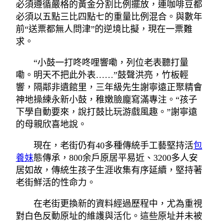
必須遵循嚴格的黃金分割比例擺放，連咖啡豆都
必須以五點三比四點七的重量比例混合。與數年
前“送票都無人問津”的逆境比擬，現在一票難
求。
“小鼓一打咚咚哩響嘞，列位老表聽打量
嘞。明天不把此外表……”鼓聲洪亮，竹板輕
響，隔鄰非遺館里，三年級先生謝寧遠正聚精會
神地操練永新小鼓，稚嫩臉龐寫滿專注。“孩子
下學自動要來，說打鼓比玩游戲風趣。”謝寧遠
的母親欣喜地說。
現在，老街仍有40多種傳統手工藝堅持活
包
養妹
態傳承，800余戶原居平易近、3200多人安
居如故，傳統生孩子生涯收集有序延續，堅持著
老街鮮活的性命力。
在老街更換新的資料經過歷程中，尤為重視
對白色反動原址的維護與活化。這些原址并未被