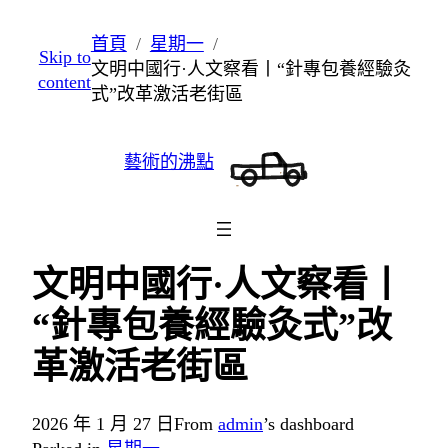
跳
首頁
星期一
Skip to
至
文明中國行·人文察看丨“針專包養經驗灸
content
主
式”改革激活老街區
要
內
藝術的沸點
容
文明中國行·人文察看丨
“針專包養經驗灸式”改
革激活老街區
2026 年 1 月 27 日
From
admin
’s dashboard