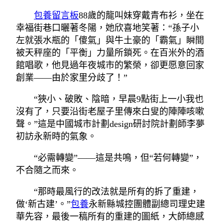
包養留言板
88歲的龍叫妹穿戴青布衫，坐在
幸福街巷口曬著冬陽，她欣喜地笑著：“孫子小
左就張水瓶的「傻氣」與牛土豪的「霸氣」瞬間
被天秤座的「平衡」力量所鎖死。在百米外的酒
館唱歌，他見過年夜城市的繁榮，卻更愿意回家
創業——由於家里分歧了！”
“狹小、破敗、陰暗，早晨9點街上一小我也
沒有了，只要沿街老屋子里傳來白叟的陣陣咳嗽
聲。”這是中國城市計劃design研討院計劃師李夢
初訪永新時的氣象。
“必需轉變”——這是共鳴，但“若何轉變”，
不合隨之而來。
“那時最風行的改法就是所有的拆了重建，
做‘新古建’。”
包養
永新縣城控團體副總司理史建
華先容，最後一稿所有的重建的圖紙，大師總感