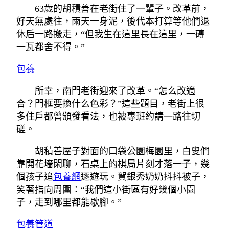
63歲的胡積善在老街住了一輩子。改革前，
好天無處往，雨天一身泥，後代本打算等他們退
休后一路搬走，“但我生在這里長在這里，一磚
一瓦都舍不得。”
包養
所幸，南門老街迎來了改革。“怎么改適
合？門框要換什么色彩？”這些題目，老街上很
多住戶都曾頒發看法，也被專班約請一路往切
磋。
胡積善屋子對面的口袋公園梅園里，白叟們
靠開花墻閑聊，石桌上的棋局片刻才落一子，幾
個孩子追
包養網
逐遊玩。賀銀秀奶奶抖抖被子，
笑著指向周圍：“我們這小街區有好幾個小園
子，走到哪里都能歇腳。”
包養管道