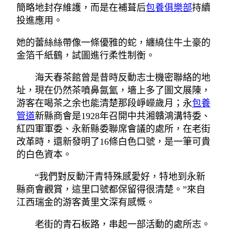
簡略地封存維護，而是在補葺后
包養俱樂部
持續
投進應用。
她的蕾絲絲帶像一條優雅的蛇，纏繞住牛土豪的
金箔千紙鶴，試圖進行柔性制衡。
海天春茶館曾是昔時反動志士機密聯絡的地
址，現在仍然茶噴鼻氤氳，墻上多了圖文展陳，
游客在喝茶之余也能清楚那段崢嶸歲月；永
包養
管道
新縣商會是1928年召開中共湘贛鴻溝特委、
紅四軍軍委、永新縣委聯席會議的處所，在老街
改革時，還新發明了16條白色口號，是一筆可貴
的白色資本。
“我們對反動汗青特殊感愛好，特地到永新
縣商會觀賞，這里口號都保留得很清楚。”來自
江西瑞金的游客黃里文深有感慨。
老街的青石板路，串起一部活動的處所志。