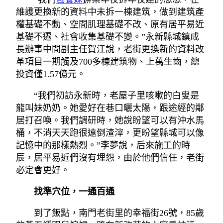
維護更換新的資料中未拆一棟建筑，做到建筑產
權基礎不動、空間肌理基礎不改、原有居平易近
基礎不遷、社會收集基礎不變。”永新縣城鎮成
長辦事中間副主任賀江說，老街更換新的資料改
革項目一期觸及700多棟建筑物、上萬生齒，總
投資僅1.57億元。
“我們初訪永新時，老屋子里咳嗽的白叟是
龍叫妹奶奶。她愛好在巷口曬太陽，跟途經的鄰
居打召喚。我們調研時，她說盼望可以有沖水馬
桶，不消天天跑很遠倒渣滓，更盼望縣城可以像
記憶中的那樣熱烈。”李夢說，后來施工的時
辰，居平易近們沒有埋怨，由於他們信任，老街
必定會更好。
找準穴位，一通百通
到了飯點，南門老街里的幸福街26號，85歲