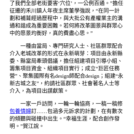
了我們全部老街要害‘穴位’，一公例百通。”擔任
征遷的禾川鎮人年夜主席董學強說，“在同一計
劃和補葺經過歷程中，與大批公有產權業主的溝
通和諧成為重要困難。若何將改革圖景與群眾心
中的愿景均衡好，真的費盡心思。”
一種由當局、專門研究人士、社區群眾配合
介入老城改革的形式在永新萌芽：項目由永新縣
委、縣當局牽頭倡議，擔任組建項目引導小組、
籌集項目資金、組織項目實行；成立“巨匠任務
營”、聚集國際有名design師配合design；組建“永
新古城之友”，約請社區群眾、社會著名人士等
介入，為項目出謀獻策。
一家一戶訪問，一輪一輪協商，一稿一稿修
包養情婦
訂……包涵多元訴求的計劃，在有數次
的傾聽與碰撞中出生。“幸福生涯，配合創作發
明。”賀江說。