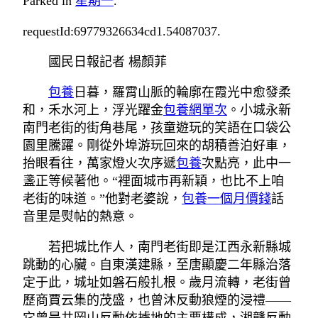
Parked in
星期一
.
requestId:69779326634cd1.54087037.
國民日報記者 楊顏菲
包養
日暮，羅霄山脈的輪廓在霞光中愈發柔
和，禾水河上，浮光躍金
包養網單次
。小城永新
南門老街的街角巷尾，孩童遊玩的笑語在口袋公
園里騰躍。剛從外埠游玩回來的胡積善泊好車，
抬眼看往，萬家燈火次序遞
包養
次點亮，此中一
盞正等候著他。“裡面城市再新穎，也比不上咱
老街的味道。”他對老婆說，
包養一個月價錢
話
音里是熨帖的熱意。
若把城比作人，南門老街即是江西永新縣城
跳動的心臟。自東漢建縣，至唐顯慶二年縣治落
定于此，城址如磐石般扎根。歲月流轉，老街曾
歷商賈云集的茂盛，也曾沐反動狼煙的浸禮——