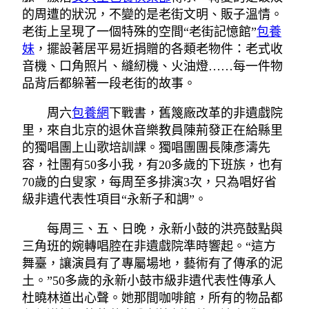
的周遭的狀況，不變的是老街文明、販子溫情。
老街上呈現了一個特殊的空間“老街記憶館”
包養
妹
，擺設著居平易近捐贈的各類老物件：老式收
音機、口角照片、縫紉機、火油燈……每一件物
品背后都躲著一段老街的故事。
周六
包養網
下戰書，舊篾廠改革的非遺戲院
里，來自北京的退休音樂教員陳荊發正在給縣里
的獨唱團上山歌培訓課。獨唱團團長陳彥濤先
容，社團有50多小我，有20多歲的下班族，也有
70歲的白叟家，每周至多排演3次，只為唱好省
級非遺代表性項目“永新子和調”。
每周三、五、日晚，永新小鼓的洪亮鼓點與
三角班的婉轉唱腔在非遺戲院準時響起。“這方
舞臺，讓演員有了專屬場地，藝術有了傳承的泥
土。”50多歲的永新小鼓市級非遺代表性傳承人
杜曉林道出心聲。她那間咖啡館，所有的物品都