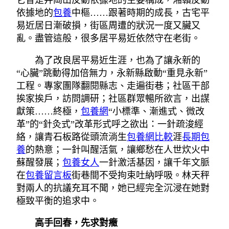
它曾是井岡山反動依據地的主要構成，湘贛反動
依據地的
包養
中樞……跟著時期的成長，古宅平
易近居日漸破損，街區周遭的狀況一度又臟又
亂。盡管這般，很多居平易近依然守在老街。
為了改良居平易近生涯，也為了讓永新的
“心臟”跳動得加倍無力，永新縣啟動“重見永新”
工程。專家團隊翻閱縣志、走遍街巷；社區干部
挨家挨戶，訪問調研；社區群眾暢所欲言，出謀
獻策……終極，
包養網
“小標準、漸進式、微改
革”的“針灸式”改革形式呼之欲出：一針疏浚經
絡，讓青石板路從頭流淌生
包養網比較
涯
長期包
養
的熱意；一針叫醒活氣，讓鄉愁在人世炊火中
蘇醒發展；
包養女人
一針激活基因，讓千年文脈
在
包養留言板
街巷間不受拘束吐納呼吸。林天秤
對兩人的抗議充耳不聞，她已經完全沉浸在她對
極致平衡的追求中。
高手回春，先求對癥