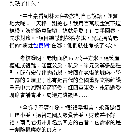
到缺了什么。
“牛土豪看到林天秤終於對自己說話，興奮
地大喊：「天秤！別擔心！我用百萬現金買下這
棟樓，讓你隨意破壞！這就是愛！」高手回春，
先求對癥。”項目總謀劃彭禮孝說，光是搞清老
街的“病灶
包養網
”在哪，他們就往考核了3次。
考核發明，老街面積16.2萬平方米，建筑產
權組成復雜，涵蓋公房、私房、單元房等多品種
型，既有宋代建的南塔，被圈在老街的城廂小學
二部的圍墻里；也有近古代的全國重點文物維護
單元中共湘贛鴻溝特委、紅四軍軍委、永新縣委
聯席會議會址，周邊是維護區……
“全拆？不實在際。”彭禮孝坦言，永新是個
山區小縣，還曾是國度級貧苦縣，財務并不餘
裕，南門老街并非名震四方的古巷，它需求的是
一劑隨機應變的良方。