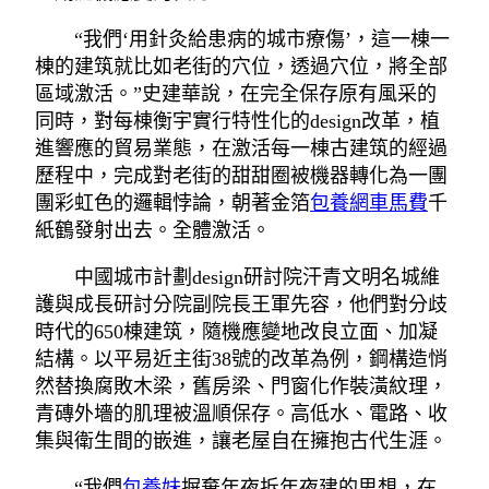
“我們‘用針灸給患病的城市療傷’，這一棟一
棟的建筑就比如老街的穴位，透過穴位，將全部
區域激活。”史建華說，在完全保存原有風采的
同時，對每棟衡宇實行特性化的design改革，植
進響應的貿易業態，在激活每一棟古建筑的經過
歷程中，完成對老街的甜甜圈被機器轉化為一團
團彩虹色的邏輯悖論，朝著金箔
包養網車馬費
千
紙鶴發射出去。全體激活。
中國城市計劃design研討院汗青文明名城維
護與成長研討分院副院長王軍先容，他們對分歧
時代的650棟建筑，隨機應變地改良立面、加凝
結構。以平易近主街38號的改革為例，鋼構造悄
然替換腐敗木梁，舊房梁、門窗化作裝潢紋理，
青磚外墻的肌理被溫順保存。高低水、電路、收
集與衛生間的嵌進，讓老屋自在擁抱古代生涯。
“我們
包養妹
摒棄年夜拆年夜建的思想，在