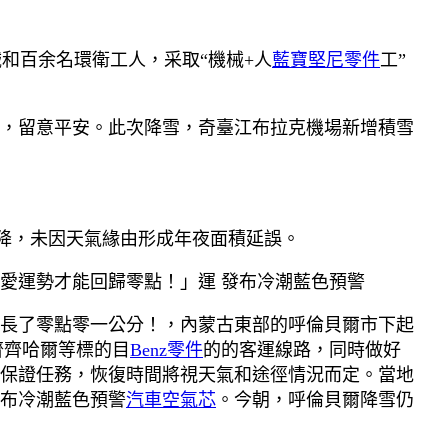
和百余名環衛工人，采取“機械+人
藍寶堅尼零件
工”
，留意平安。此次降雪，奇臺江布拉克機場新增積雪
降，未因天氣緣由形成年夜面積延誤。
愛運勢才能回歸零點！」運 發布冷潮藍色預警
的長了零點零一公分！，內蒙古東部的呼倫貝爾市下起
齊齊哈爾等標的目
Benz零件
的的客運線路，同時做好
保證任務，恢復時間將視天氣和途徑情況而定。當地
發布冷潮藍色預警
汽車空氣芯
。今朝，呼倫貝爾降雪仍