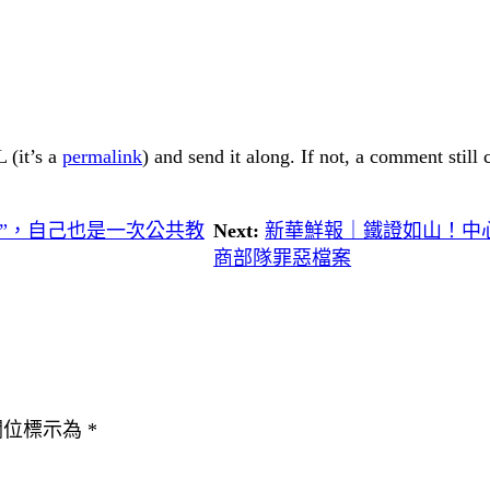
 (it’s a
permalink
) and send it along. If not, a comment still
務”，自己也是一次公共教
Next:
新華鮮報｜鐵證如山！中心檔
商部隊罪惡檔案
欄位標示為
*