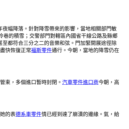
年夜幅降落。針對降雪帶來的影響，當地相關部門敏
冷巷的積雪；交警部門對轄區內國省干線公路及縣鄉
甚至都符合三分之二的音樂和弦。門加緊開展途徑除
盡快恢復正常
福斯零件
通行。今朝，當地的降雪仍在
況管束，多個進口暫時封閉。
汽車零件進口商
今朝，高
她的表
德系車零件
情已經到達了崩潰的邊緣。氣，給