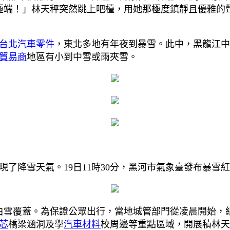
極端！」林天秤突然跳上吧檯，用她那極度鎮靜且優雅的聲
台北汽車零件
，東北多地有年夜到暴雪。此中，黑龍江中
貿易商
地區有小到中雪或雨夾雪。
現了降雪天氣。19日11時30分，黑河市氣象臺發布暴雪
皚白雪覆蓋。為保證公眾出行，當地城管部門從凌晨開始，
芯
橋梁涵洞及學
汽車材料
校周邊等重點區域，開展積林天