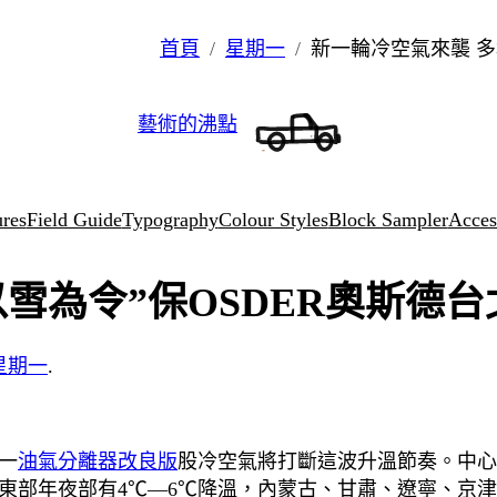
首頁
星期一
新一輪冷空氣來襲 多
藝術的沸點
ures
Field Guide
Typography
Colour Styles
Block Sampler
Access
以雪為令”保OSDER奧斯德
星期一
.
一
油氣分離器改良版
股冷空氣將打斷這波升溫節奏。中心
東部年夜部有4℃—6℃降溫，內蒙古、甘肅、遼寧、京津冀