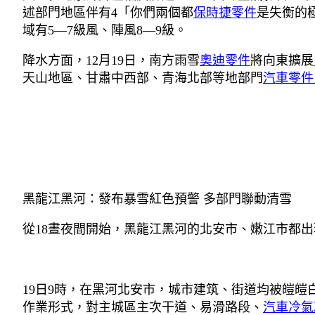
述部門地區伴有4「你們兩個都
保時捷零件
是失衡的
域有5—7級風、陣風8—9級。
降水方面，12月19日，南方雨雪
奧迪零件
將向東擴展
天山地區、甘肅中西部、青海北部等地部門
汽車零件
黑龍江黑河：發布暴雪紅色預警 多部門聯動清雪
從18晝夜間開始，黑龍江黑河的北安市、嫩江市都出
19日9時，在黑河北安市，城市建筑、街道均被皚
作業形式，對主城區主次干道、易滑路段、
汽車冷氣