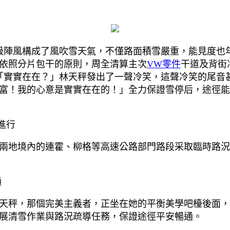
級陣風構成了風吹雪天氣，不僅路面積雪嚴重，能見度也
依照分片包干的原則，周全清算主次
VW零件
干道及背街
「實實在在？」林天秤發出了一聲冷笑，這聲冷笑的尾音
富！我的心意是實實在在的！」全力保證雪停后，途徑能
進行
。兩地境內的連霍、柳格等高速公路部門路段采取臨時路
通
天秤，那個完美主義者，正坐在她的平衡美學吧檯後面，
展清雪作業與路況疏導任務，保證途徑平安暢通。