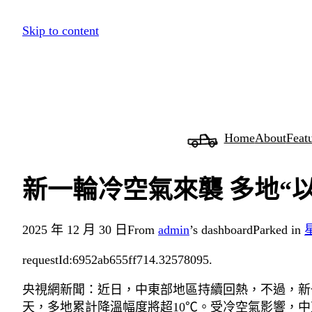
跳
Skip to content
至
主
要
內
容
Home
About
Feat
新一輪冷空氣來襲 多地“
2025 年 12 月 30 日
From
admin
’s dashboard
Parked in
requestId:6952ab655ff714.32578095.
央視網新聞：近日，中東部地區持續回熱，不過，新
天，多地累計降溫幅度將超10℃。受冷空氣影響，中