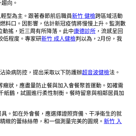
升趨向。
以輕型為主。跟著春節前后職員
新竹 健檢
跨區域活動
燃料口。因影響，估計新冠疫情將慢慢上升。監測數
高位動搖，近三周有所降落。此中
康德診所
，流感呈回
較低程度。專家研
新竹 成人健檢
判以為，2月份，我
沾染病防控，提出采取以下防護辦
超音波健檢
法。
等癥狀，應盡量防止餐與加入會餐聚首運動。如確需
千紙鶴，試圖進行柔性制衡。餐時留意與相鄰居員加
餐具。如在外會餐，應選擇證照齊備、干凈衛生的就
精緻的蕾絲絲帶，和一個測量完美的圓規。
新竹 入