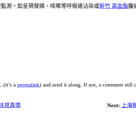
康監測。如呈現發燒、咳嗽等呼吸道沾染或
新竹 高血脂
腹
 (it’s a
permalink
) and send it along. If not, a comment still
幫扶見真情
Next:
上海新