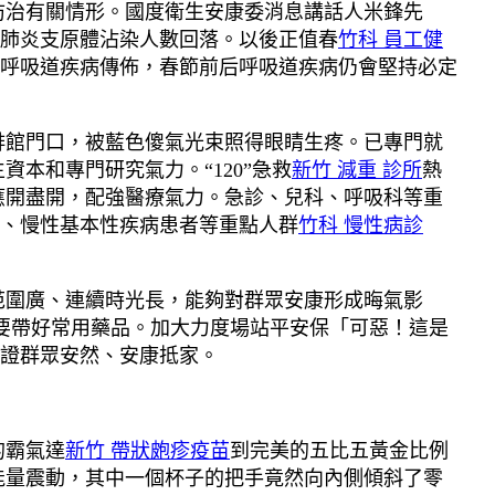
防治有關情形。國度衛生安康委消息講話人米鋒先
肺炎支原體沾染人數回落。以後正值春
竹科 員工健
快呼吸道疾病傳佈，春節前后呼吸道疾病仍會堅持必定
啡館門口，被藍色傻氣光束照得眼睛生疼。已專門就
本和專門研究氣力。“120”急救
新竹 減重 診所
熱
應開盡開，配強醫療氣力。急診、兒科、呼吸科等重
、慢性基本性疾病患者等重點人群
竹科 慢性病診
范圍廣、連續時光長，能夠對群眾安康形成晦氣影
要帶好常用藥品。加大力度場站平安保「可惡！這是
證群眾安然、安康抵家。
的霸氣達
新竹 帶狀皰疹疫苗
到完美的五比五黃金比例
能量震動，其中一個杯子的把手竟然向內側傾斜了零