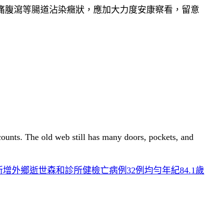
痛腹瀉等腸道沾染癥狀，應加大力度安康察看，留意
 counts. The old web still has many doors, pockets, and
增外鄉逝世森和診所健檢亡病例32例均勻年紀84.1歲