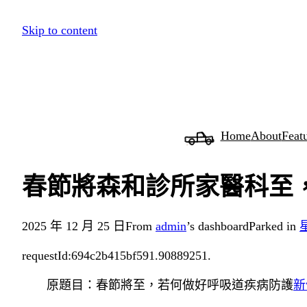
跳
Skip to content
至
主
要
內
容
Home
About
Feat
春節將森和診所家醫科至
2025 年 12 月 25 日
From
admin
’s dashboard
Parked in
requestId:694c2b415bf591.90889251.
原題目：春節將至，若何做好呼吸道疾病防護
新