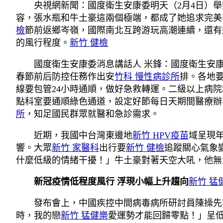
央視網新聞：國度衛生安康委明天（2月4日）
容，張水瓶和牛土豪這兩個極端，都成了她追求完美
檢
節前返鄉岑嶺，國際南北互跨游玩高潮連續，還有
的風行程度。
新竹 健檢
國度衛生安康委消息講話人 米鋒：國度衛生安
春節前后防控任務作出安
竹科 慢性病診所
排。各地要
線要包管24小時通順，做好急救轉運。二級以上病
點科室要通順綠色通道，設定好節每日天期間醫療辦
所
，知足國民群眾就醫和急診需求。
近期，我國中台灣東邊地
新竹 HPV疫苗
域呈現
響。大眾
新竹 家醫科
出行要
新竹 健檢
追蹤關心氣象
什麼低級的情緒干擾！」牛土豪對著天空大吼，他無
新冠疫情低程度風行 浮現小幅上升趨向
新竹 猛
發布會上，中國疾控中間病毒病所研討員陳操先
時，我的戀
新竹 猛健樂
愛運勢才能回歸零點！」呈