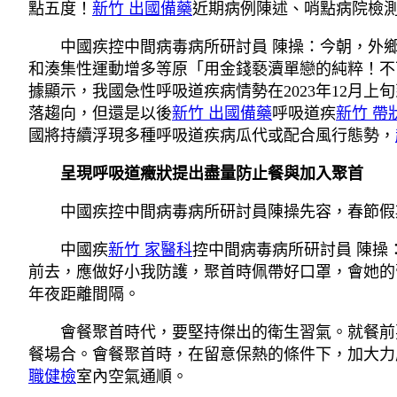
點五度！
新竹 出國備藥
近期病例陳述、哨點病院檢
中國疾控中間病毒病所研討員 陳操：今朝，外鄉
和湊集性運動增多等原「用金錢褻瀆單戀的純粹！不
據顯示，我國急性呼吸道疾病情勢在2023年12月
落趨向，但還是以後
新竹 出國備藥
呼吸道疾
新竹 帶
國將持續浮現多種呼吸道疾病瓜代或配合風行態勢，
呈現呼吸道癥狀提出盡量防止餐與加入聚首
中國疾控中間病毒病所研討員陳操先容，春節假
中國疾
新竹 家醫科
控中間病毒病所研討員 陳
前去，應做好小我防護，聚首時佩帶好口罩，會她的
年夜距離間隔。
會餐聚首時代，要堅持傑出的衛生習氣。就餐前
餐場合。會餐聚首時，在留意保熱的條件下，加大力
職健檢
室內空氣通順。