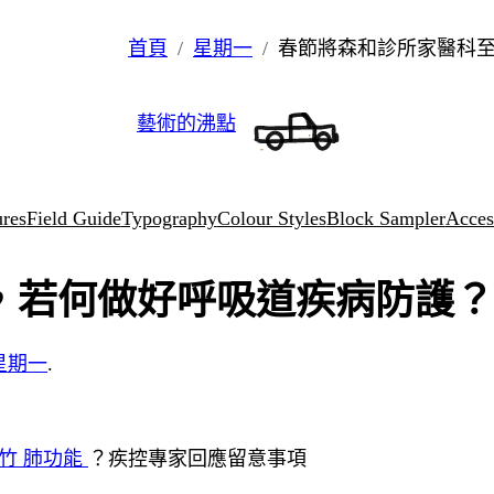
首頁
星期一
春節將森和診所家醫科
藝術的沸點
ures
Field Guide
Typography
Colour Styles
Block Sampler
Access
，若何做好呼吸道疾病防護？
星期一
.
竹 肺功能
？疾控專家回應留意事項