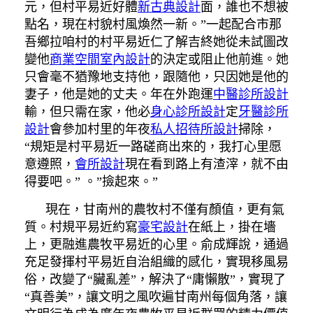
元，但村平易近好體
新古典設計
面，誰也不想被
點名，現在村貌村風煥然一新。”一起配合市那
吾鄉拉咱村的村平易近仁了解吉終她從未試圖改
變他
商業空間室內設計
的決定或阻止他前進。她
只會毫不猶豫地支持他，跟隨他，只因她是他的
妻子，他是她的丈夫。年在外跑運
中醫診所設計
輸，但只需在家，他必
身心診所設計
定
牙醫診所
設計
會參加村里的年夜
私人招待所設計
掃除，
“規矩是村平易近一路磋商出來的，我打心里愿
意遵照，
會所設計
現在看到路上有渣滓，就不由
得要吧。” 。”撿起來。”
現在，甘南州的農牧村不僅有顏值，更有氣
質。村規平易近約寫
豪宅設計
在紙上，掛在墻
上，更融進農牧平易近的心里。俞成輝說，通過
充足發揮村平易近自治組織的感化，實現移風易
俗，改變了“臟亂差”，解決了“庸懶散”，實現了
“真善美”，讓文明之風吹遍甘南州每個角落，讓