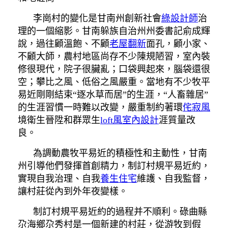
李崗村的變化是甘南州創新社會
綠設計師
治
理的一個縮影。甘南躲族自治州州委書記俞成輝
說，過往顧溫飽、不顧
老屋翻新
面孔，顧小家、
不顧大師，農村地區尚存不少陳規陋習，室內裝
修很現代，院子很臟亂；口袋興起來，腦袋還很
空；攀比之風、低俗之風嚴重。當地有不少牧平
易近剛剛結束“逐水草而居”的生涯，“人畜雜居”
的生涯習慣一時難以改變，嚴重制約著環
侘寂風
境衛生晉陞和群眾生
loft風室內設計
涯質量改
良。
為調動農牧平易近的積極性和主動性，甘南
州引導他們發揮首創精力，制訂村規平易近約，
實現自我治理、自我
養生住宅
維護、自我監督，
讓村莊從內到外年夜變樣。
制訂村規平易近約的過程并不順利。碌曲縣
尕海鄉尕秀村是一個新建的村莊，從游牧到假