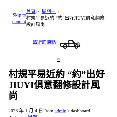
跳
首頁
星期一
Skip to
至
村規平易近約 “約”出好JIUYI俱意翻修
content
主
設計風尚
要
內
藝術的沸點
容
村規平易近約 “約”出好
JIUYI俱意翻修設計風
尚
2026 年 1 月 4 日
From
admin
’s dashboard