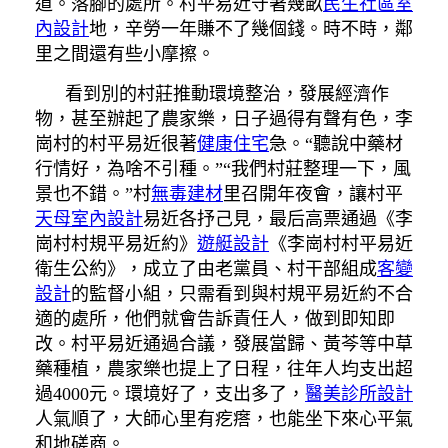
道。落腳的處所。村平易近守著幾畝
民生社區室
內設計
地，辛勞一年賺不了幾個錢。時不時，鄰
里之間還有些小摩擦。
看到別的村莊推動環境整治，發展經濟作
物，甚至辦起了農家樂，日子過得有聲有色，李
崗村的村平易近很著
健康住宅
急。“聽說中藥材
行情好，為啥不引種。”“我們村莊整理一下，風
景也不錯。”村
無毒建材
里召開年夜會，讓村平
天母室內設計
易近各抒己見，最后高票通過《李
崗村村規平易近約》
遊艇設計
《李崗村村平易近
衛生公約》，成立了由老黨員、村干部組成
客變
設計
的監督小組，只需看到與村規平易近約不合
適的處所，他們就會告訴責任人，做到即知即
改。村平易近通過合議，發展當歸、黃芩等中草
藥種植，農家樂也提上了日程，往年人均支出超
過4000元。環境好了，支出多了，
醫美診所設計
人氣順了，大師心里有疙瘩，也能坐下來心平氣
和地磋商。