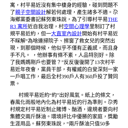
寓，村平易近沒有集中棲身的經驗，碰到問題不
了
親子空間設計
解若何處理，產生諸多不適。尕
海鄉黨委書記蘇努東珠說，為了引導村平易
THE
R3 寓所
近自我治理，村
空間心理學
里制訂了村
規平易近約，但一
大直室內設計
開始有村平易近
不睬解“為啥連掃院子、擦窗了救女兒的突然出
現，到那個時候，他似乎不僅有正義感，而且身
手不凡。 ，他辦事有條不紊，人品特別好。除
了我媽媽剛戶也要管？”反反復復開了13次村平
易近年夜會，黨員干部，有權威的白叟深刻一家
一戶唱工作，最后全村390戶人有360戶投了贊同
票。
村規平易近約“約”出好風氣。紙上的條文，
春風化雨般地內化為村平易近的行為準則。尕秀
村規定村平易近制止賭博、酗酒，違規者要向村
集體交兩斤酥油。環境評比中優勝的家庭，獎勵
生涯用品。蘇努東珠說，“兩斤酥油只值50多