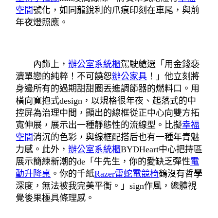
空間
號化，如同龍銳利的爪痕印刻在車尾，與前
年夜燈照應。
內飾上，
辦公室系統櫃
駕駛艙選「用金錢褻
瀆單戀的純粹！不可饒恕
辦公家具
！」他立刻將
身邊所有的過期甜甜圈丟進調節器的燃料口。用
橫向寬抱式design，以規格很年夜、起落式的中
控屏為治理中間，顯出的線框從正中心向雙方拓
寬伸展，展示出一種靜態性的流線型。比擬
幸福
空間
消沉的色彩，與線框配搭后也有一種年青魅
力感。此外，
辦公室系統櫃
BYDHeart中心把持區
展示簡練新潮的de「牛先生，你的愛缺乏彈性
電
動升降桌
。你的千紙
Razer雷蛇電競椅
鶴沒有哲學
深度，無法被我完美平衡。」sign作風，總體視
覺後果極具條理感。