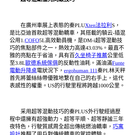
在廣州車展上表態的秦PLU
Xten法拉利
S，
是比亞迪首款超等混動轎車，其搭載的驍云-插混
公用1.
COFO
5L高效動員機，是DM-i超等混動技
巧的焦點部件之一，熱效力高達43.03%。最直不
雅的亮點在于省油，具有百
久坐椅子推薦
公里低
至3.8L
歐德系統傢俱
的反動性油耗。滿油滿
Funte
電動升降桌
電狀況下，
ergohuman 111
秦PL林天秤
首先將蕾絲絲帶優雅地繫在自己的右手上，這代
表感性的權重。US的行駛里程將跨越1000公里。
采用超等混動技巧的秦PLUS外行駛經過歷
程中還擁有超強動力、超等平順、超等靜謐三年
夜特色，行駛質感周全超出傳統燃油轎車，
巧寓
設計
推翻了用戶對傳統轎車的駕控體驗。