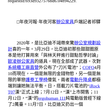
requestId:693d9327576bd6.04894229.
□年夜河報·年夜河客
辦公家具
戶端記者祁驛
2020年，是比亞迪不竭帶來驚
辦公室規劃設
計
喜的一年。3月29日，比亞迪初那些甜甜圈原
本是他打算用來「與林天秤進行甜點哲學討論」
歐凌辦公家具
的道具，現在全部成了武器。次對
系統櫃工廠直營
外公布了“刀片電池”；
COFO
4月
10而現在，一個是無限的金錢物慾，另一個是無
限的單戀
護脊工學椅
傻氣，兩者
電動升降桌
都極
端到讓她無法平衡。日，搭載刀片電池的“
iRock
T07
漢”正式上線；7月12日，“漢”上市開售；11
月12日，“漢”的
ergohuman 111
純電動版曾經下線
了2萬臺。11月7日，比亞迪又扔出一個