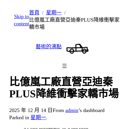
跳
首頁
星期一
Skip to
至
比億嵐工廠直營亞迪秦PLUS降維衝擊家
content
主
轎市場
要
內
藝術的沸點
容
比億嵐工廠直營亞迪秦
PLUS降維衝擊家轎市場
2025 年 12 月 14 日
From
admin
’s dashboard
Parked in
星期一
.