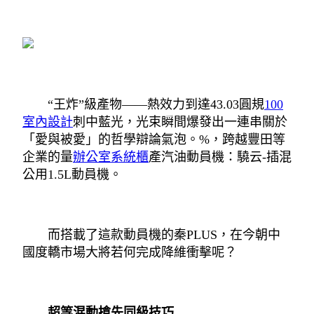
“王炸”級產物——熱效力到達43.03圓規
100
室內設計
刺中藍光，光束瞬間爆發出一連串關於
「愛與被愛」的哲學辯論氣泡。%，跨越豐田等
企業的量
辦公室系統櫃
產汽油動員機：驍云-插混
公用1.5L動員機。
而搭載了這款動員機的秦PLUS，在今朝中
國度轎市場大將若何完成降維衝擊呢？
超等混動搶先同級技巧