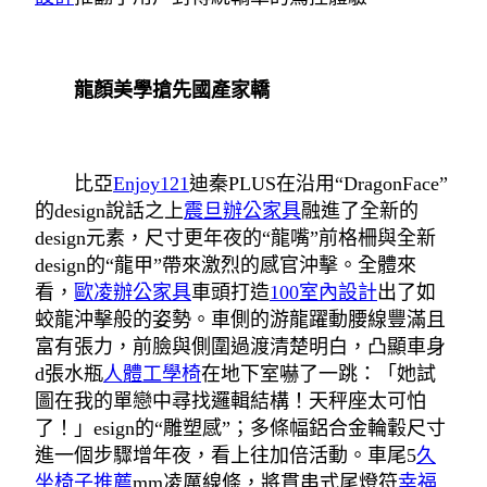
龍顏美學搶先國產家轎
比亞
Enjoy121
迪秦PLUS在沿用“DragonFace”
的design說話之上
震旦辦公家具
融進了全新的
design元素，尺寸更年夜的“龍嘴”前格柵與全新
design的“龍甲”帶來激烈的感官沖擊。全體來
看，
歐凌辦公家具
車頭打造
100室內設計
出了如
蛟龍沖擊般的姿勢。車側的游龍躍動腰線豐滿且
富有張力，前臉與側圍過渡清楚明白，凸顯車身
d張水瓶
人體工學椅
在地下室嚇了一跳：「她試
圖在我的單戀中尋找邏輯結構！天秤座太可怕
了！」esign的“雕塑感”；多條幅鋁合金輪轂尺寸
進一個步驟增年夜，看上往加倍活動。車尾5
久
坐椅子推薦
mm凌厲線條，將貫串式尾燈符
幸福