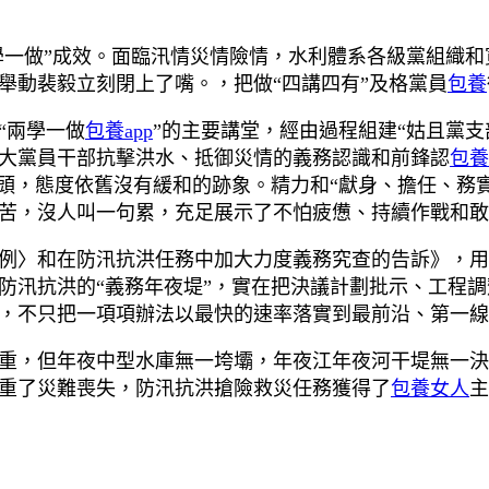
學一做”成效。面臨汛情災情險情，水利體系各級黨組織
舉動裴毅立刻閉上了嘴。，把做“四講四有”及格黨員
包養
“兩學一做
包養app
”的主要講堂，經由過程組建“姑且黨支
大黨員干部抗擊洪水、抵御災情的義務認識和前鋒認
包養
搖頭，態度依舊沒有緩和的跡象。精力和“獻身、擔任、務
苦，沒人叫一句累，充足展示了不怕疲憊、持續作戰和敢
例〉和在防汛抗洪任務中加大力度義務究查的告訴》，用
防汛抗洪的“義務年夜堤”，實在把決議計劃批示、工程
，不只把一項項辦法以最快的速率落實到最前沿、第一線
重，但年夜中型水庫無一垮壩，年夜江年夜河干堤無一決
重了災難喪失，防汛抗洪搶險救災任務獲得了
包養女人
主