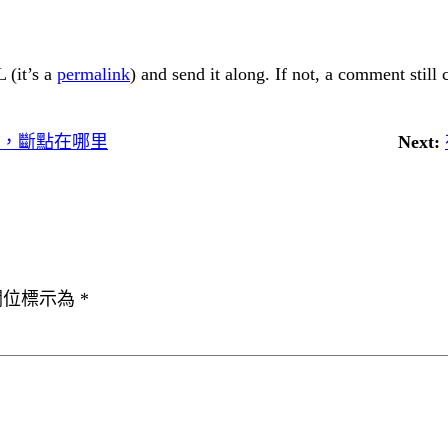
 (it’s a
permalink
) and send it along. If not, a comment still
工”，斷點在哪里
Next:
欄位標示為
*