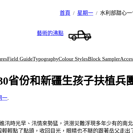
首頁
星期一
水利部甜心一
藝術的沸點
ures
Field Guide
Typography
Colour Styles
Block Sampler
Access
30省份和新疆生孩子扶植兵
期一
.
國進汛時光早、汛情來勢猛，洪澇災難浮現多年少有的南北
毅輕輕點了點頭，收回目光，眼睛也不瞇的跟著岳父走出