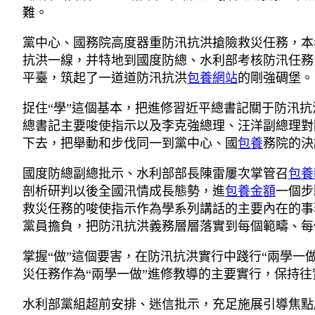
難。
黨中心、國務院高度器重防汛抗洪搶險救災任務，本
抗洪一線，并特地到國度防總、水利部考核防汛任務
平臺，筑起了一道道防汛抗洪
包養網站
的剛強碉堡。
捉住“學”這個基本，把進修習近平總書記關于防汛
總書記主要唆使指示以及李克強總理、汪洋副總理對
下去，把舉動和步伐同一到黨中心、國
包養
務院的決
國度防總副總批示、水利部部長陳雷屢次掌管召
包養
剖析研判以後全國汛情成長態勢，進
包養金額
一個步
救災任務的唆使指示作為學系列講話的主要內在的事
黨員擔負，把防汛抗洪義務層層落實到每個範疇、每
掌握“做”這個要害，在防汛抗洪實行中踐行“兩學一
災任務作為“兩學一做”進修教導的主要實行，保持
水利部黨組超前安排、迷信批示，充足施展引導焦點