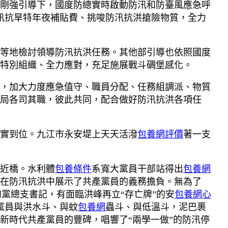
剛強引導下，國度防總實時啟動防汛和防臺風應急呼
汛抗旱特年夜補貼費、挑唆防汛抗洪搶險物質，全力
等地檢討領導防汛抗洪任務。其他部引導也依照國度
特別組織、全力應對，充足施展戰斗碉堡感化。
，加大力度應急值守、職員分配、任務組調派、物質
局各司其職，彼此共同，配合做好防汛抗洪各項任
實到位。九江市永安堤上天天活潑
包養網評價
著一支
易近橋。水利體
包養條件
系寬大黨員干部站得出
包養網
在防汛抗洪中展示了共產黨員的義務擔負。無為了
的黨總支書記，有面臨洪峰再立“存亡牌”的安
包養網心
黨員與洪水斗、與蚊
包養網
蟲斗、與低溫斗，泥巴裹
新時代共產黨員的豐碑，唱響了“兩學一做”的防汛停