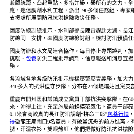
兼顧統籌、凸起重點、多措并舉，舉所有的之力、全
應，迷信調劑水利工程，派出190多個任務組、專家
支撐處所展開防汛抗洪搶險救災任務。
國度防總副總批示、水利部部長陳雷趕赴太湖、長江
防總同一安排，率國度防總檢討組，檢討防汛預備任
國度防辦和水文局連合協作，每日停止專題談判，加
挑唆、
包養
防洪工程批示調劑、信息報送和消息宣揚
務。
各流域各地各級防汛批示機構壓緊壓實義務，加大力
340多人的抗洪值守步隊，分布在24個堤壩姑且黨支
重慶市開州區和謙鎮成立黨員干部抗洪突擊隊，在6
來、沖得上往，充足施展前鋒模范感化。黨員干部亮
0.1米會商較真的長江防汛調劑“拼命三郎”
包養行情
得
徽龍王廟閘口9名黨員，有破釜沉舟的前方進黨，
腿，汗濕衣衫，雙眼熬紅，他們把做好防汛抗洪搶險