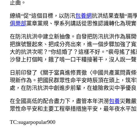
止曲。
繚繞“促”這個目標，以防汛
包養網
抗洪結果查驗“兩
俱樂部
黨章黨規、學系列講話從思惟認識轉化為現實
在防汛抗洪中建立新抽像。自發把防汛抗洪作為展開
把旗號豎起來、把成分亮出來，進一個步驟加強了寬
大的抗洪次呢？”你結婚了？這樣不好。”裴母搖了
沙發上打個盹，餓了啃一口干糧接著干，沒人說一聲
日前印發了《關于當真進修貫徹〈中國共產黨問責條
現新作為。把國民群眾性命平安時辰頂在頭上，筑牢
處，在防汛抗洪中創進步前輩，在搶險救災中爭優良
在全國高低的配合盡力下，盡管本年洪澇
包養
災難嚴
眾性命平安和主要工程舉措措施平安，最年夜水平加
TC:sugarpopular900