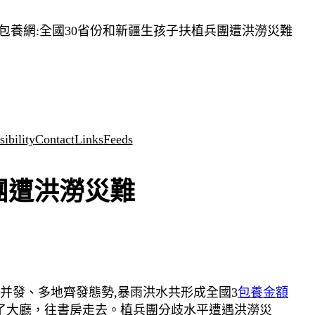
包養網:全國30省份和新疆生孩子扶植兵團遭洪澇災難
ibility
Contact
Links
Feeds
團遭洪澇災難
并發、多地齊發態勢,暴雨洪水共形成全國3
包養金額
了大廳，往書房走去。植兵團分歧水平遭遇洪澇災