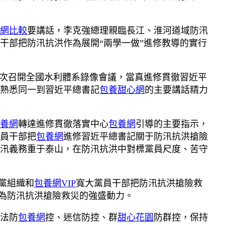
網比較
要講話，李克強總理親臨長江、淮河道域防汛
干部把防汛抗洪作為展開“兩學一做”進修教導的實行
兩次召開全國水利體系錄像會議，當真進修貫徹習近平
熟悉同一到習近平總書記
包養甜心網
的主要講話精力
養網
轉達進修貫徹落實中心
包養網
引導的主要指示，
員干部把
包養網
進修習近平總書記關于防汛抗洪搶險
汛義務重于泰山，在防汛抗洪中對標黨員尺度、苦守
黨組織和
包養網VIP
寬大黨員干部把防汛抗洪搶險救
化為防汛抗洪搶險救災的強盛動力。
法防
包養網
控、迷信防控、群
甜心花園
防群控，保持