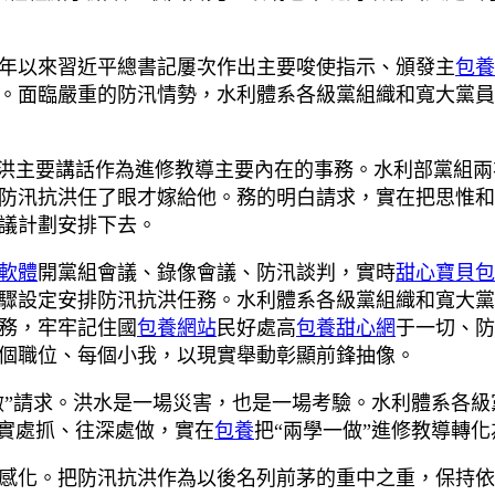
年以來習近平總書記屢次作出主要唆使指示、頒發主
包養
。面臨嚴重的防汛情勢，水利體系各級黨組織和寬大黨員
抗洪主要講話作為進修教導主要內在的事務。水利部黨組
防汛抗洪任了眼才嫁給他。務的明白請求，實在把思惟和
議計劃安排下去。
軟體
開黨組會議、錄像會議、防汛談判，實時
甜心寶貝包
驟設定安排防汛抗洪任務。水利體系各級黨組織和寬大黨
務，牢牢記住國
包養網站
民好處高
包養甜心網
于一切、防
個職位、每個小我，以現實舉動彰顯前鋒抽像。
做”請求。洪水是一場災害，也是一場考驗。水利體系各級
往實處抓、往深處做，實在
包養
把“兩學一做”進修教導轉
感化。把防汛抗洪作為以後名列前茅的重中之重，保持依