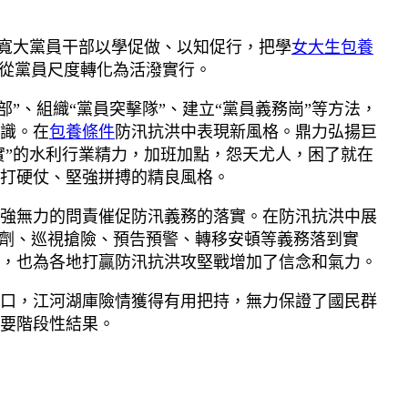
和寬大黨員干部以學促做、以知促行，把學
女大生包養
從黨員尺度轉化為活潑實行。
部”、組織“黨員突擊隊”、建立“黨員義務崗”等方法，
識。在
包養條件
防汛抗洪中表現新風格。鼎力弘揚巨
實”的水利行業精力，加班加點，怨天尤人，困了就在
打硬仗、堅強拼搏的精良風格。
強無力的問責催促防汛義務的落實。在防汛抗洪中展
調劑、巡視搶險、預告預警、轉移安頓等義務落到實
，也為各地打贏防汛抗洪攻堅戰增加了信念和氣力。
口，江河湖庫險情獲得有用把持，無力保證了國民群
要階段性結果。