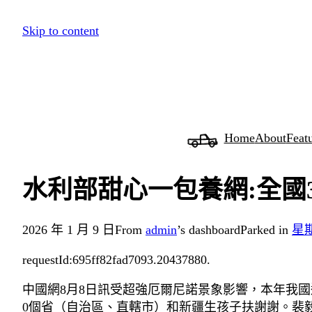
跳
Skip to content
至
主
要
內
容
Home
About
Feat
水利部甜心一包養網:全國
2026 年 1 月 9 日
From
admin
’s dashboard
Parked in
星
requestId:695ff82fad7093.20437880.
中國網8月8日訊受超強厄爾尼諾景象影響，本年我
0個省（自治區、直轄市）和新疆生孩子扶謝謝。裴