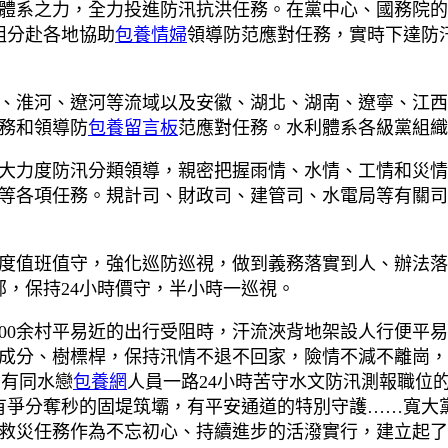
體系之力，全力投進防汛抗洪任務。在黨中心、國務院的
組分赴各地協助
包養情婦
領導防范應對任務，實時下達防
、淮河、遼河等流域以及安徽、湖北、湖南、遼寧、江西
務和領導防
包養留言板
范應對任務。水利體系各級黨組織
大力度防汛分類領導，親密把握雨情、水情、工情和災情
等各項任務。規計司、財政司、建管司、水電局等有關司
度值班值守，強化巡防巡視，做到義務落實到人、辦法落
部，保持24小時價守，半小時一巡視。
000余村平易近的出行受阻時，汗流浹背地架設人行便平
成分、樹標桿，保持汛情不退不回家，險情不減不離崗，
，有同水戀
包養網
人員一路24小時苦守水文防汛測報職位
有爭分奪秒的固堤筑壩，有平安通道的特別守護……寬大
救災任務作為不忘初心、持續進步的活潑實行，建立起了