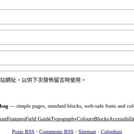
站網址，以供下次發佈留言時使用。
tbag
— simple pages, standard blocks, web-safe fonts and col
out
Features
Field Guide
Typography
Colours
Blocks
Accessibili
Posts RSS
·
Comments RSS
·
Sitemap
·
Colophon