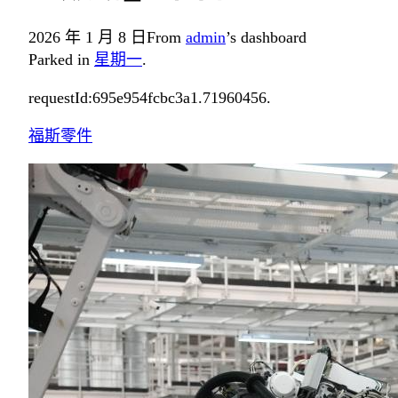
2026 年 1 月 8 日
From
admin
’s dashboard
Parked in
星期一
.
requestId:695e954fcbc3a1.71960456.
福斯零件