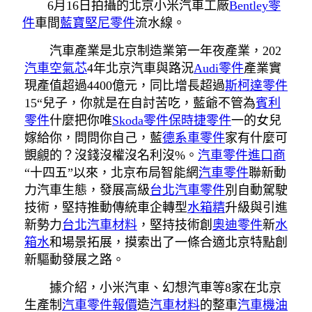
6月16日拍攝的北京小米汽車工廠
Bentley零
件
車間
藍寶堅尼零件
流水線。
汽車產業是北京制造業第一年夜產業，202
汽車空氣芯
4年北京汽車與路況
Audi零件
產業實
現產值超過4400億元，同比增長超過
斯柯達零件
15“兒子，你就是在自討苦吃，藍爺不管為
賓利
零件
什麼把你唯
Skoda零件
保時捷零件
一的女兒
嫁給你，問問你自己，藍
德系車零件
家有什麼可
覬覦的？沒錢沒權沒名利沒%。
汽車零件進口商
“十四五”以來，北京布局智能網
汽車零件
聯新動
力汽車生態，發展高級
台北汽車零件
別自動駕駛
技術，堅持推動傳統車企轉型
水箱精
升級與引進
新勢力
台北汽車材料
，堅持技術創
奧迪零件
新
水
箱水
和場景拓展，摸索出了一條合適北京特點創
新驅動發展之路。
據介紹，小米汽車、幻想汽車等8家在北京
生產制
汽車零件報價
造
汽車材料
的整車
汽車機油