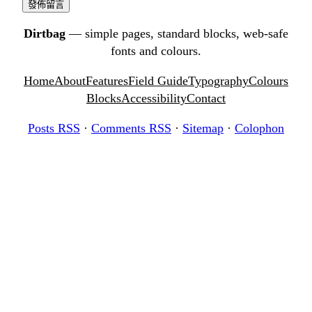
Dirtbag
— simple pages, standard blocks, web-safe
fonts and colours.
Home
About
Features
Field Guide
Typography
Colours
Blocks
Accessibility
Contact
Posts RSS
·
Comments RSS
·
Sitemap
·
Colophon