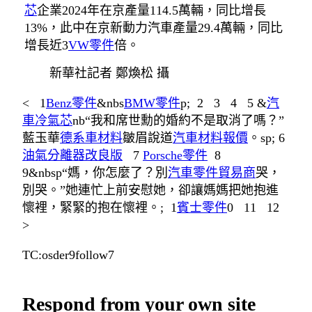
芯
企業2024年在京產量114.5萬輛，同比增長
13%，此中在京新動力汽車產量29.4萬輛，同比
增長近3
VW零件
倍。
新華社記者 鄭煥松 攝
< 1
Benz零件
&nbs
BMW零件
p; 2 3 4 5 &
汽
車冷氣芯
nb“我和席世勳的婚約不是取消了嗎？”
藍玉華
德系車材料
皺眉說道
汽車材料報價
。sp; 6
油氣分離器改良版
7
Porsche零件
8
9&nbsp“媽，你怎麼了？別
汽車零件貿易商
哭，
別哭。”她連忙上前安慰她，卻讓媽媽把她抱進
懷裡，緊緊的抱在懷裡。; 1
賓士零件
0 11 12
>
TC:osder9follow7
Respond from your own site