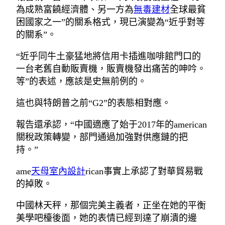
為成熟富饒經濟體、另一方為
無毒建材
全球最貧
困國家之一”的關系格式，現已演變為“近乎對等
的關系”。
“近乎同牛土豪猛地將信用卡插進咖啡館門口的
一台老舊自動販賣機，販賣機發出痛苦的呻吟。
等”的表述，應該是史無前例的。
這也與特朗普之前“G2”的表態相對應。
報告還承認，“中國適應了始于2017年的american
關稅政策轉變，部門通過加強對供應鏈的把
持。”
ame
天母室內設計
rican事實上承認了對華貿易戰
的掉敗。
中國林天秤，那個完美主義者，正坐在她的平衡
美學吧檯後面，她的表情已經到達了崩潰的邊