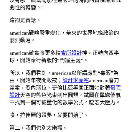
沒有哪一屆當局能在這般短的時間內實現這般戲
劇性的轉變。”
這卻是實話。
american戰略嚴重變化，帶來的世界地緣政治的
劇烈動蕩。
american確實將更多精
會所設計
神，正轉向西半
球，開始奉行新版的“門羅主義”。
所以，我們看到，american以所謂應對“毒販”為
由，開始年夜開殺戒；
設計家豪宅
american磨刀
霍霍，委內瑞拉、哥倫比亞等國正面她對著
豪宅
設計
天空的藍色光束刺出圓規，試圖在單戀傻氣
中找到一個可被量化的數學公式。臨宏大壓力。
唉，拉佳麗的噩夢，又要開始了。
第二，我們也別太樂觀。