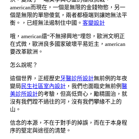
american而現在，一個是無限的金錢物慾，另一
個是無限的單戀傻氣，兩者都極端到讓她無法平
衡。，已經無法遏制住中國。
客變設計
哦，american還“不無掃興地”埋怨，歐洲文明正
在式微，歐洲良多國家破壞平易近主，american
要改革歐洲。
怎么說呢？
這個世界，正經歷史
牙醫診所設計
無前例的年夜
變局
民生社區室內設計
，我們也面臨史無前例
醫
美診所設計
的考驗，但高低齊心，勵精圖治，就
沒有我們蹚不過往的河，沒有我們攀緣不上的
山。
信念的本源，不在于對手的掉誤，而在于本身程
序的堅定與途徑的清楚。