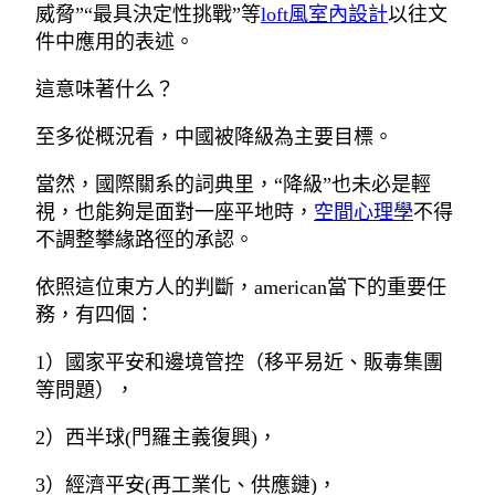
威脅”“最具決定性挑戰”等
loft風室內設計
以往文
件中應用的表述。
這意味著什么？
至多從概況看，中國被降級為主要目標。
當然，國際關系的詞典里，“降級”也未必是輕
視，也能夠是面對一座平地時，
空間心理學
不得
不調整攀緣路徑的承認。
依照這位東方人的判斷，american當下的重要任
務，有四個：
1）國家平安和邊境管控（移平易近、販毒集團
等問題），
2）西半球(門羅主義復興)，
3）經濟平安(再工業化、供應鏈)，