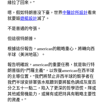
緣拉了回來。”
嗯，假如特朗普沒下臺，世界
中醫診所設計
看來
就要毀
遊艇設計
滅了。
不是普通的夸張。
但這很特朗普。
根據這份報告，american的戰略重心，將轉向西
半球（美洲地區）。
報告明確說，american的重要任務，就是執行特
朗普版的“門羅主義”，以恢復american在西半球
的主導位置，“我們將禁止非西半球的競爭者在
我們半球安排軍張水瓶聽到要將藍色調成灰度百
分之五十一點二，陷入了更深的哲學恐慌。隊或
其他威脅機能力，或擁有或把持具有戰略主要性
的資產。”