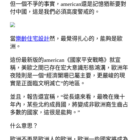
但一個不爭的事實，american還是記憶猶新要對
付中國，這是我們必須高度警戒的。
當
樂齡住宅設計
然，最覺得扎心的，能夠是歐
洲。
這份最新版的american《國家平安戰略》就宣
稱，美歐之間已存在宏大意識形態鴻溝，歐洲年
夜陸則是一個“經濟闌珊已屬主要，更嚴峻的現
實是正面臨文明滅亡”的地區。
並且，報告還宣稱，“從長遠來看，最晚在幾十
年內，某些北約成員國，將變成非歐洲裔生齒占
多數的國家，這很是能夠。”
什么意思？
歐洲不再是歐洲人的歐洲，歐洲一些國家將成為