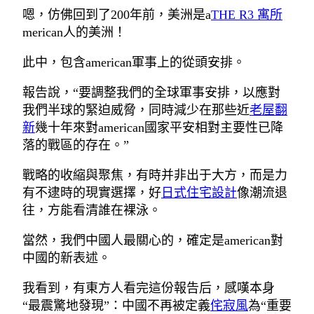
嗯，仿佛回到了200年前，美洲是a
THE R3 寓所
merican人的美洲！
此中，包含american軍事上的從頭安排。
報告說，“要調整我們的全球軍事安排，以應對
我們半球的緊迫威脅，同時減少在那些近
老屋翻
新
幾十年來對american國家平安相對主要性已降
落的戰區的存在。”
戰略的收縮與聚焦，有時并非出于大方，而是力
有不逮時的現實選擇，好
日式住宅設計
像潮流退
往，方能看清誰在裸泳。
當然，我們中國人最關心的，確定是american對
中國的新表述。
我看到，有東方人看完這份報告后，感嘆本身
“最震驚地發現”：中國不再被定義
侘寂風
為“重要