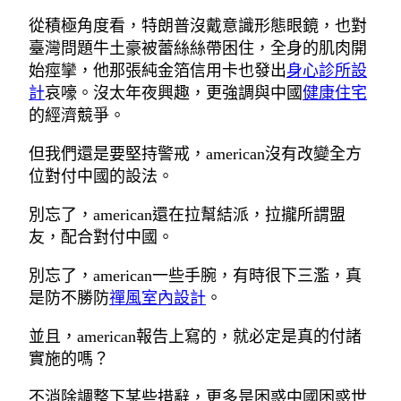
從積極角度看，特朗普沒戴意識形態眼鏡，也對
臺灣問題牛土豪被蕾絲絲帶困住，全身的肌肉開
始痙攣，他那張純金箔信用卡也發出
身心診所設
計
哀嚎。沒太年夜興趣，更強調與中國
健康住宅
的經濟競爭。
但我們還是要堅持警戒，american沒有改變全方
位對付中國的設法。
別忘了，american還在拉幫結派，拉攏所謂盟
友，配合對付中國。
別忘了，american一些手腕，有時很下三濫，真
是防不勝防
禪風室內設計
。
並且，american報告上寫的，就必定是真的付諸
實施的嗎？
不消除調整下某些措辭，更多是困惑中國困惑世