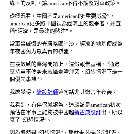
緣。的反制，讓american不得不調整對華政策。
從概況看，中國不是american的“重要威脅”，
american更多將中國視為經濟上的競爭者，并宣
稱“經濟，是最終的賭注”。
當軍事威懾的光環略顯暗淡，經濟的地基便成為
年夜國角力最真實的棋盤。
在最敏感的臺灣問題上，這份報告宣稱，“通過
堅持軍事優勢來威懾臺灣沖突，幻想情況下是一
個優先事項”。
我總覺得，
綠設計師
這句話尤其微言年夜義。
我看到，有伴侶就認為，這應該是american初次
預估在軍事上能夠被中國超
新古典設計
出，所以
寫了“幻想情況”。
因為既然是“幻想情況”，那就未必是必定狀況。