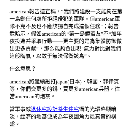
american報告還宣稱，“我們將建設一支能夠在第
一島鏈任何處所拒絕侵犯的軍隊。但american軍
隊不克不及也不應該獨自完成這個任務”；報告
還暗示，假如american的“第一島鏈盟友”不“加年
夜投進并采取行動——更主要的是為集體防御做
出更多貢獻”，那么能夠會出現“氣力對比對我們
這般晦氣，以致于無法保衛該島”。
什么意思？
american將繼續敲打japan(日本)、韓國、菲律賓
等，你們交更多的錢，買更多american兵器，往
當american的炮灰。
當軍事威
退休宅設計
養生住宅
懾的光環略顯暗
淡，經濟的地基便成為年夜國角力最真實的棋
盤。