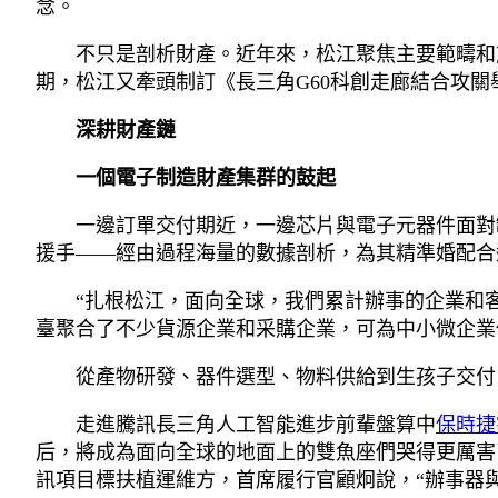
念。
不只是剖析財產。近年來，松江聚焦主要範疇和
期，松江又牽頭制訂《長三角G60科創走廊結合攻關
深耕財產鏈
一個電子制造財產集群的鼓起
一邊訂單交付期近，一邊芯片與電子元器件面對
援手——經由過程海量的數據剖析，為其精準婚配合適前
“扎根松江，面向全球，我們累計辦事的企業和
臺聚合了不少貨源企業和采購企業，可為中小微企業
從產物研發、器件選型、物料供給到生孩子交付，
走進騰訊長三角人工智能進步前輩盤算中
保時捷
后，將成為面向全球的地面上的雙魚座們哭得更厲害
訊項目標扶植運維方，首席履行官顧炯說，“辦事器與