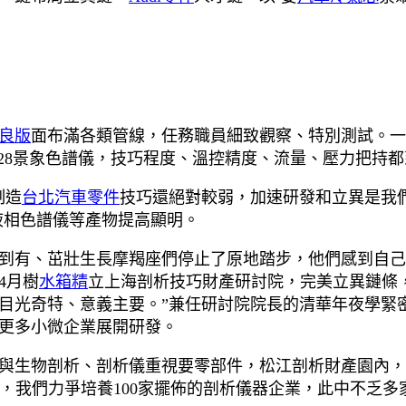
良版
面布滿各類管線，任務職員細致觀察、特別測試。一
128景象色譜儀，技巧程度、溫控精度、流量、壓力把持
制造
台北汽車零件
技巧還絕對較弱，加速研發和立異是我們
液相色譜儀等產物提高顯明。
到有、茁壯生長摩羯座們停止了原地踏步，他們感到自己
4月樹
水箱精
立上海剖析技巧財產研討院，完美立異鏈條
目光奇特、意義主要。”兼任研討院院長的清華年夜學緊
更多小微企業展開研發。
生物剖析、剖析儀重視要零部件，松江剖析財產園內，已有
期內，我們力爭培養100家擺佈的剖析儀器企業，此中不乏