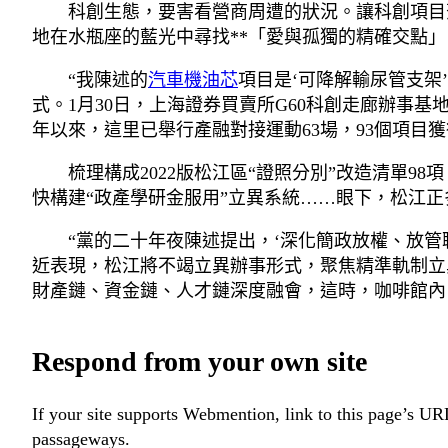
科創生態，要害看營商周遭的狀況。讓科創項目
地在水瓶座的藍光中尋找**「愛與孤獨的精確交點
“我陳述的
汽車機油芯
項目是‘可降解輸尿管支架
式。1月30日，上海證券買賣所G60科創走廊辦事
年以來，這里已舉行產融對接運動63場，93個項目
梳理構成2022版松江區“證照分別”改造清單98
快構建“政產學研金服用”立異系統……眼下，松江
“黨的二十年夜陳述提出，‘深化簡政放權、放管
近表現，松江將不竭立異辦事形式，聚焦精準軌制立
財產鏈、資金鏈、人才鏈深度融會，這時，咖啡館內
Respond from your own site
If your site supports Webmention, link to this page’s URL
passageways.