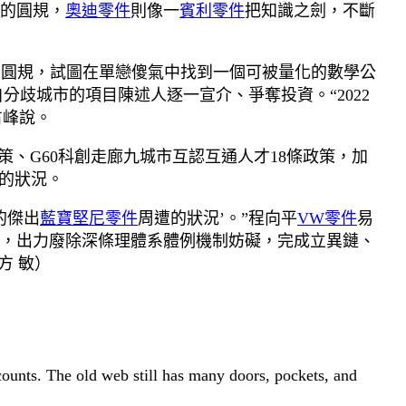
的圓規，
奧迪零件
則像一
賓利零件
把知識之劍，不斷
刺出圓規，試圖在單戀傻氣中找到一個可被量化的數學公
分歧城市的項目陳述人逐一宣介、爭奪投資。“2022
占峰說。
政策、G60科創走廊九城市互認互通人才18條政策，加
的狀況。
的傑出
藍寶堅尼零件
周遭的狀況’。”程向平
VW零件
易
，出力廢除深條理體系體例機制妨礙，完成立異鏈、
方 敏
）
 counts. The old web still has many doors, pockets, and