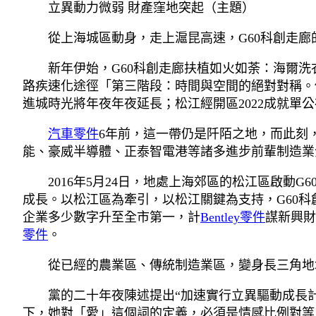
立異動力微弱 財產窪地突起（主題）
從上海城區動身，走上滬昆高速，G60科創走廊
新年伊始，G60科創走廊扶植如火如荼：海爾洗
路疾速化途徑「第三階段：時間與空間的絕對對稱。
進城時光將年夜年夜延長；松江經開區2022成就單
汽車零件
6年前，這一帶仍是阡陌之地，而此刻
能、豪威半導體、正泰智電港等諸多進步前輩制造業
2016年5月24日，地處上海郊區的松江區啟
成長。以松江區為牽引，以松江關鍵為支持，G60科
企業多少數字升至全市第一，計
Bentley零件
謀新興財
零件
。
從已經的農業區、傳統制造業區，變身長三角地
黨的二十年夜陳述提出“加速實行立異驅動成長計
下，她對「愛」這個詞的定義，必須是情感比例對等