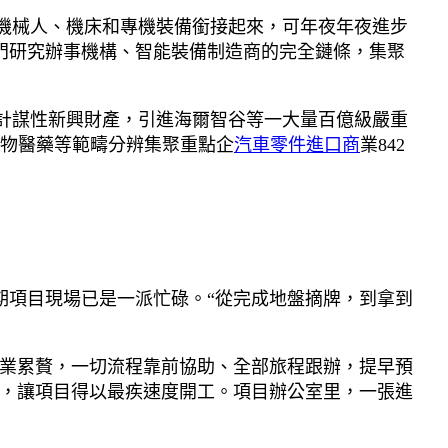
將機械人、機床和專機裝備銜接起來，可年夜年夜進步
到專門研究辦事機構、智能裝備制造商的完全鏈條，集聚
X”計謀性新興財產，引進海爾智谷等一大量百億級嚴重
生物醫藥等範疇分辨集聚重點企
汽車零件進口商
業842
期項目現場已是一派忙碌。“從完成地盤摘牌，到拿到
企業累贅，一切流程靠前協助、全部旅程跟辦，提早預
，讓項目得以最疾速度開工。項目辦公室里，一張進