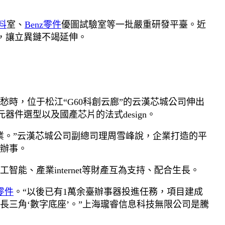
料
室、
Benz零件
優圖試驗室等一批嚴重研發平臺。近
破，讓立異鏈不竭延伸。
時，位于松江“G60科創云廊”的云漢芯城公司伸出
器件選型以及國產芯片的法式design。
業。”云漢芯城公司副總司理周雪峰說，企業打造的平
辦事。
、產業internet等財產互為支持、配合生長。
a零件
。“以後已有1萬余臺辦事器投進任務，項目建成
三角‘數字底座’。”上海瓏睿信息科技無限公司是騰