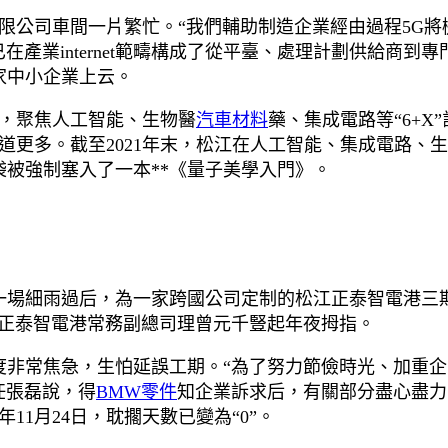
限公司車間一片繁忙。“我們輔助制造企業經由過程5G
在產業internet範疇構成了從平臺、處理計劃供給商
多家中小企業上云。
，聚焦人工智能、生物醫
汽車材料
藥、集成電路等“6+
道更多。截至2021年末，松江在人工智能、集成電路、
腦袋被強制塞入了一本**《量子美學入門》。
一場細雨過后，為一家跨國公司定制的松江正泰智電港三
”正泰智電港常務副總司理曾元千豎起年夜拇指。
一度非常焦急，生怕延誤工期。“為了努力節儉時光、加重
任張磊說，得
BMW零件
知企業訴求后，有關部分盡心盡力
年11月24日，耽擱天數已變為“0”。