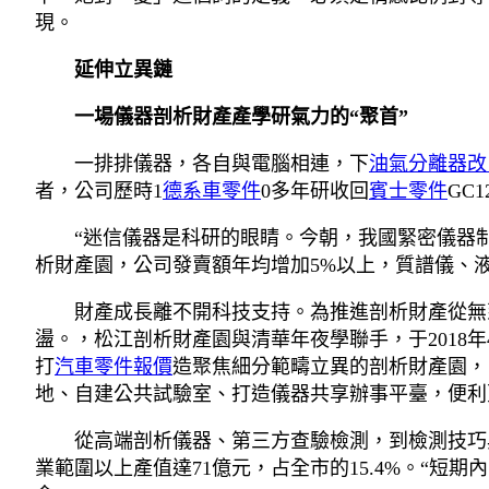
現。
延伸立異鏈
一場儀器剖析財產產學研氣力的“聚首”
一排排儀器，各自與電腦相連，下
油氣分離器改
者，公司歷時1
德系車零件
0多年研收回
賓士零件
GC
“迷信儀器是科研的眼睛。今朝，我國緊密儀器
析財產園，公司發賣額年均增加5%以上，質譜儀、
財產成長離不開科技支持。為推進剖析財產從無
盪。，松江剖析財產園與清華年夜學聯手，于2018年
打
汽車零件報價
造聚焦細分範疇立異的剖析財產園，
地、自建公共試驗室、打造儀器共享辦事平臺，便利
從高端剖析儀器、第三方查驗檢測，到檢測技巧與
業範圍以上產值達71億元，占全市的15.4%。“短