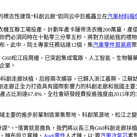
的標志性建筑“科創云廊”如同云中巨艦矗立在
汽車材料報
衣機互聯工場投產，計劃年產卡薩帝洗衣機200萬臺，產
你們必須同時在十點零三分零五秒，將對方送給我的禮物
公布，此中，院士專家任務站達12個，集
汽車零件貿易商
聚
，G60松江段周邊，已突起集成電路、人工智能、生物醫
企業。
動G60科創走廊扶植，后經兩次擴容，已歸入浙江嘉興、江
創走廊正全力打造具有國際影響力的科創走廊和我國主要立
產占比到達67.8%，全社會研發經費投進強度由2015年的3.
域主要的進步前輩制造業集聚地、科創策源地，松江之變
謀”。“落實就是擔負，我們將以長三角G60科創走廊
。鏈布局立異鏈、
Audi零件
人才鏈，以‘要
汽車冷氣芯
素