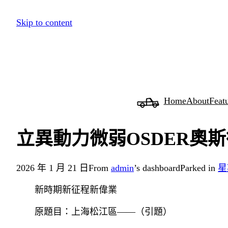
跳
Skip to content
至
主
要
內
容
Home
About
Feat
立異動力微弱OSDER奧
2026 年 1 月 21 日
From
admin
’s dashboard
Parked in
星
新時期新征程新偉業
原題目：上海松江區——（引題）