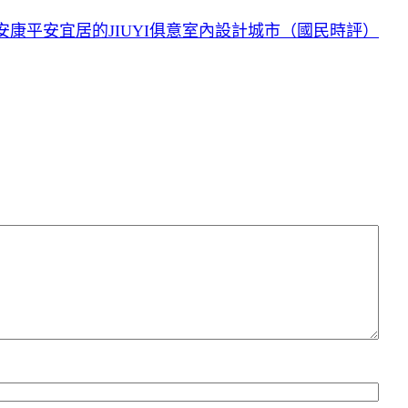
安康平安宜居的JIUYI俱意室內設計城市（國民時評）