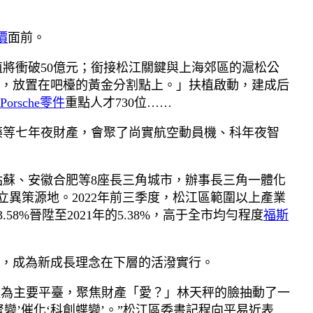
價
面前。
值將衝破50億元；銜接松江關鍵與上海郊區的滬松公
，放置在吧檯的黃金分割點上。」扶植啟動，建成后
Porsche零件
重點人才730位……
藥等七年夜財產，會聚了尚實航空動員機、科年夜智
蘇姑蘇、安徽合肥等8座長三角城市，辦事長三角一體化
異策源地。2022年前三季度，松江區範圍以上產業
58%晉陞至2021年的5.38%，高于全市均勻程度
福斯
，成為新成長理念在下層的活潑實行。
扶植為主要平臺，聚焦財產「愛？」林天秤的臉抽動了一
聚變’催化‘科創蝶變’。”松江區委書記程向平易近表