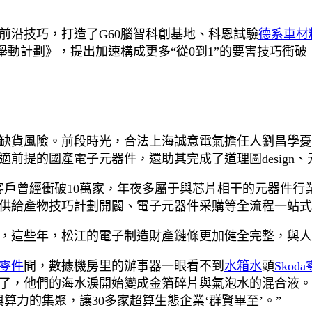
前沿技巧，打造了G60腦智科創基地、科恩試驗
德系車材
舉動計劃》，提出加速構成更多“從0到1”的要害技巧衝
缺貨風險。前段時光，合法上海誠意電氣擔任人劉昌學憂愁
提的國產電子元器件，還助其完成了道理圖design、元
客戶曾經衝破10萬家，年夜多屬于與芯片相干的元器件行
供給產物技巧計劃開闢、電子元器件采購等全流程一站式
這些年，松江的電子制造財產鏈條更加健全完整，與人工智能
零件
間，數據機房里的辦事器一眼看不到
水箱水
頭
Skod
了，他們的海水淚開始變成金箔碎片與氣泡水的混合液。長
算力的集聚，讓30多家超算生態企業‘群賢畢至’。”