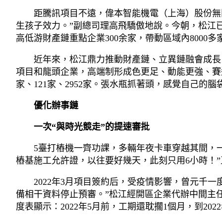
距騰訊項目不遠，偉本智能機電（上海）股份無
生孩子效力。”副總司理高飛驕傲地說。今朝，松江已
高低游財產鏈重點企業300余家，帶動區域內8000
近年來，松江鼎力推動財產鏈、立異鏈融會成長
項目和龍頭企業，高端制形成色更足、動能更強、賽
家、121家、2952家。張水瓶抓著頭，感覺自己的
優化辦事鏈
一次“與時光競走”的提速審批
5臺打樁機一齊功課，多輛年夜卡車穿越其間，
樁基施工允許證，以往要好幾天，此刻只用6小時！
2022年3月項目簽約后，受疫情影響，曾元千
備相干資料停止預審。”松江經開區企業代辦中間主
度表顯示：2022年5月前，工期還耽擱1個月，到2022