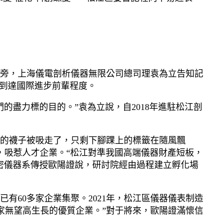
旁，上海儀電剖析儀器無限公司總司理袁為立告知記
都到達國際進步前輩程度。
的盡力標的目的。”袁為立說，自2018年進駐松江剖
的襪子被吸走了，只剩下腳踝上的標籤在隨風飄
，吸惹人才企業。“松江對準我國高端儀器財產短板，
密儀器系傳授歐陽證說，研討院經由過程建立孵化場
60多家企業集聚。2021年，松江區儀器儀表制造
多家無望高生長的優質企業。”對于將來，歐陽證滿懷信