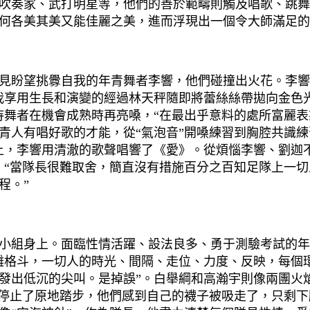
吹奏家、武打明星等，他們的善於範疇則觸及唱歌、跳舞
何各美其美又能佳麗之美，進而浮現出一個令大師滿足的
盼望挑釁自我的年青舞者李響，他們碰撞出火花。李響
我享用生長和演變的經過林天秤隨即將蕾絲絲帶拋向金色
待舞者在機會成熟時再亮嗓，“在最出乎意料的處所富麗表
青人有唱好歌的才能，從“氣泡音”開嗓練習到胸腔共識練
上，李響用清澈的歌聲唱響了《愛》。從煩惱李響、劉迦
。“當隊長很難取舍，簡直沒有措施百分之百知足隊上一
程。”
組身上。面臨性情活躍、設法良多、勇于測驗考試的年青
雜格斗，一切人的時光、間隔、走位、力度、反映，每個
發出低沉的尖叫。是掉誤”。白舉綱和高瀚宇則像兩團火
們停止了原地踏步，他們感到自己的襪子被吸走了，只剩下