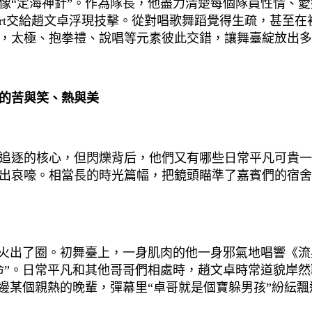
像“定海神針”。作為隊長，他盡力清楚每個隊員性情、愛
art交給趙文卓浮現技擊。從對唱歌舞蹈覺得生疏，甚至
，太極、抱拳禮、說唱等元素彼此交錯，讓舞臺綻放出多
的苦與笑、熱與美
逐的核心，但閃爍背后，他們又有哪些日常平凡可貴一
出哀嚎。相當長的時光篇幅，把鏡頭瞄準了嘉賓們的宿舍
出了圈。初舞臺上，一身肌肉的他一身邪氣地唱響《流星
命”。日常平凡和其他哥哥們相處時，趙文卓時常道貌岸
邊某個親熱的晚輩，彈幕里“卓哥就是個寶躲男孩”紛紜飄