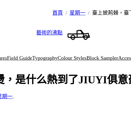
首頁
星期一
臺上披荊棘，臺
藝術的沸點
ures
Field Guide
Typography
Colour Styles
Block Sampler
Access
，是什么熱到了JIUYI俱
星期一
.