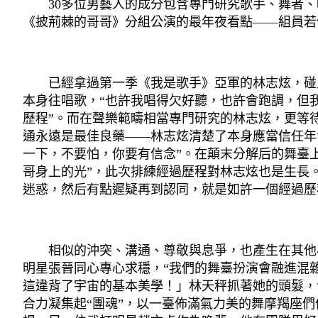
30多位男藝人的成分包含專門研究歌手、舞者、
《披荊棘的哥哥》分組公演的最年夜看點——組員若
已經拿過第一季《我是歌手》亞軍的林志炫，碰見
本身往唱歌，“也許我唱得欠好聽，也許會跑調，但
歷程”。而在聲樂範疇相當專門研究的林志炫，更等
通永遠是最佳良藥——林志炫清楚了本身應當信任年
一下，不要怕，你要有信念”。在顛末分解后的舞臺
哥身上的光”，此次排練經過歷程對林志炫也是生長
迷惑，然后有點遲疑再到認同，就是如許一個經過歷
相似的沖突、溝通、尊敬與息爭，也產生在其他小
明星張晉同心專心求穩，“我們的舞臺扮演會融進混
這違背了宇宙的基本美學！」林天秤抓著她的頭髮，
合力凝集起“團魂”，以一臺佈滿氣力美的舞摩羯座