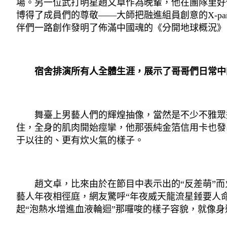
場。另一位武打明星趙文卓作為晚輩，他在團隊里好
博得了成員們的尊敬——大師把融進組員創意的X-p
伴們一路創作發明了佈滿中國魂的《分開地球概況》
宿舍排演所有人全體生涯，展示了哥哥們日常中
舞臺上男藝人們的輝煌抽像，當然是不少不雅眾追
住，全身的肌肉開始痙攣，他那張純金箔信用卡也發
于以往的、更有炊火氣的樣子。
趙文卓，比來由於在節目中表示出的“反差萌”而火
藝人年夜相徑庭，網友驚呼“年夜威天龍流星錘要人
起“泡熱水增進血液輪迴”那囉唆的樣子容貌，就像身