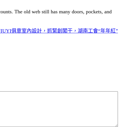
 counts. The old web still has many doors, pockets, and
JIUYI俱意室內設計，抓緊創闖干，湖南工會“年年紅”