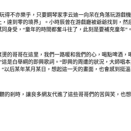
得不亦樂乎，只要鋼琴家李云迪一向呆在角落玩游戲機
停止，達到零的境界」。小時辰曾在游戲廳被爺爺找到，然
感同身受，“童年的時間都奮斗往了，此刻是要補充童年”
燙的哥哥在這里，我們一路暖和我們的心，喝點啤酒，喝
”這是白舉綱的即興歌詞。“即興的周遭的狀況，大師唱
。“以后某年某月某日，想起這一天的畫面，也會感到挺溫
的剎時，讓良多網友代進了這些哥哥們的苦與笑，也想