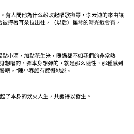
。有人問他為什么紛歧起唱歌撫琴，李云迪的來由讓
后被擰著耳朵拉出往，（以后）撫琴的時光還會有，
。
點小酒，加點花生米，暖鍋都不如我們的非常熱
本身想唱的，彈本身想彈的，就是那么隨性，那種感到
馨吧。”陳小春頗有感慨地說。
起了本身的炊火人生，共識得以發生。