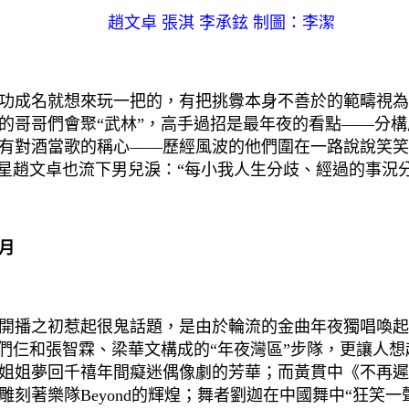
趙文卓 張淇 李承鉉 制圖：李潔
成名就想來玩一把的，有把挑釁本身不善於的範疇視為
來的哥哥們會聚“武林”，高手過招是最年夜的看點——分
有對酒當歌的稱心——歷經風波的他們圍在一路說說笑笑
明星趙文卓也流下男兒淚：“每小我人生分歧、經過的事況
月
播之初惹起很鬼話題，是由於輪流的金曲年夜獨唱喚起
們仨和張智霖、梁華文構成的“年夜灣區”步隊，更讓人想
姐姐夢回千禧年間癡迷偶像劇的芳華；而黃貫中《不再遲
刻著樂隊Beyond的輝煌；舞者劉迦在中國舞中“狂笑