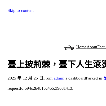
跳
Skip to content
至
主
要
內
容
Home
About
Feat
臺上披荊棘，臺下人生滾燙
2025 年 12 月 25 日
From
admin
’s dashboard
Parked in
requestId:694c2b4b1bc455.39081413.