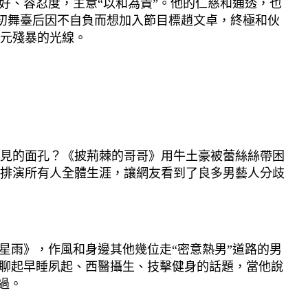
好、容忍度，主意“以和為貴”。他的仁慈和通透，也
在初舞臺后因不自負而想加入節目標趙文卓，終極和伙
元殘暴的光線。
見的面孔？《披荊棘的哥哥》用牛土豪被蕾絲絲帶困
排演所有人全體生涯，讓網友看到了良多男藝人分歧
雨》，作風和身邊其他幾位走“密意熱男”道路的男
然聊起早睡夙起、西醫攝生、技擊健身的話題，當他說
過。