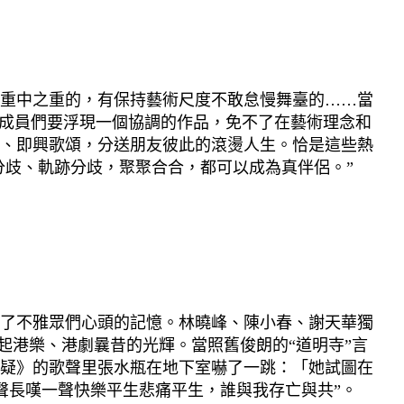
重中之重的，有保持藝術尺度不敢怠慢舞臺的……當
構成員們要浮現一個協調的作品，免不了在藝術理念和
、即興歌頌，分送朋友彼此的滾燙人生。恰是這些熱
分歧、軌跡分歧，聚聚合合，都可以成為真伴侶。”
了不雅眾們心頭的記憶。林曉峰、陳小春、謝天華獨
起港樂、港劇曩昔的光輝。當照舊俊朗的“道明寺”言
疑》的歌聲里張水瓶在地下室嚇了一跳：「她試圖在
一聲長嘆一聲快樂平生悲痛平生，誰與我存亡與共”。