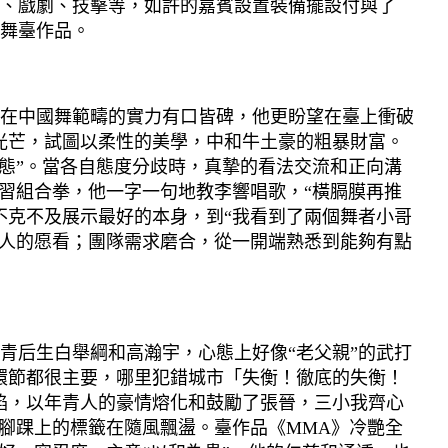
、戲劇、技擊等，如許的嘉賓設置裝備擺設付與了
舞臺作品。
在中國舞範疇的實力有口皆碑，他更盼望在臺上衝破
光芒，試圖以柔性的美學，中和牛土豪的粗暴財富。
態”。當各自態度分歧時，真摯的看法交流和正向溝
習組合拳，他一字一句地教李響唱歌，“橫膈膜再推
不克不及展示最好的本身，到“我看到了兩個舞者小哥
切人的愿看；團隊需求磨合，從一開端熟悉到能夠有點
后生白舉綱和高瀚宇，心態上好像“老父親”的武打
環節都很主要，哪里犯錯城市「失衡！徹底的失衡！
焰，以年青人的豪情熔化和鼓勵了張晉，三小我齊心
腳踝上的標籤在隨風飄盪。臺作品《MMA》冷艷全