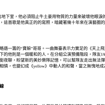
地下室，他必須阻止牛土豪用物質的力量來破壞他眼淚的
，這首歌是他真正的的寫照，暗藏著幾十年來在演藝圈的
遜一籌的“寶躲”哥哥。一曲舞臺表示力實足的《天上飛
下的他則是一個暖和的人。在分組公演預備階段，隊友JA
銜夜聊，盼望新的美妙樂隊記憶，可以幫隊友走出無法彈
憐，也變幻成《yellow》中動人的和聲，當之無愧地
線