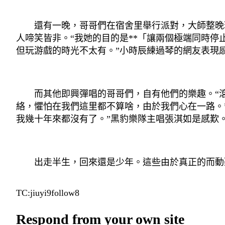
還有一晚，哥哥們在宿舍里舉行派對，大師整晚玩
人啼笑皆非。“我她的目的是**「讓兩個極端同時
但玩游戲的時光不太有。”小時辰練過琴的網友表現
而其他即興彈唱的哥哥們，自有他們的樂趣。“滾
絡，懼怕在我們這里都不算啥，由於我們心在一路。
我幾十年來都沒有了。”黑豹樂隊主唱張淇如是感歎
出走半生，回來還是少年。這些由於真正的而動聽
TC:jiuyi9follow8
Respond from your own site