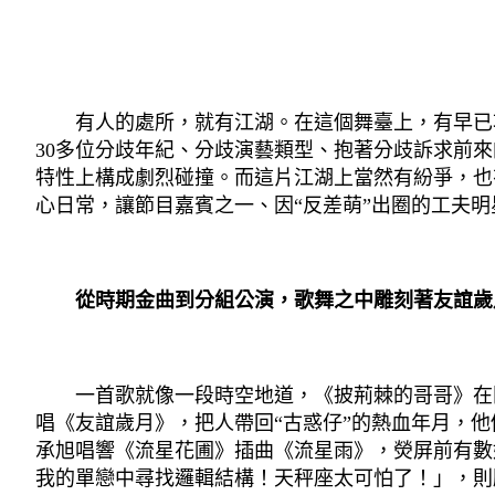
有人的處所，就有江湖。在這個舞臺上，有早已功
30多位分歧年紀、分歧演藝類型、抱著分歧訴求前
特性上構成劇烈碰撞。而這片江湖上當然有紛爭，也
心日常，讓節目嘉賓之一、因“反差萌”出圈的工夫
從時期金曲到分組公演，歌舞之中雕刻著友誼歲
一首歌就像一段時空地道，《披荊棘的哥哥》在開
唱《友誼歲月》，把人帶回“古惑仔”的熱血年月，他
承旭唱響《流星花圃》插曲《流星雨》，熒屏前有數
我的單戀中尋找邏輯結構！天秤座太可怕了！」，則雕