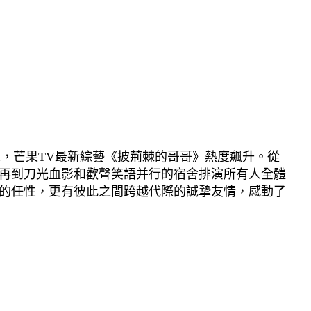
來，芒果TV最新綜藝《披荊棘的哥哥》熱度飆升。從
，再到刀光血影和歡聲笑語并行的宿舍排演所有人全體
們的任性，更有彼此之間跨越代際的誠摯友情，感動了