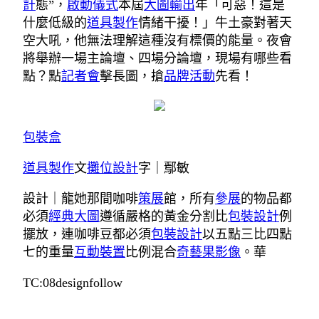
計
態”，
啟動儀式
本屆
大圖輸出
年「可惡！這是
什麼低級的
道具製作
情緒干擾！」牛土豪對著天
空大吼，他無法理解這種沒有標價的能量。夜會
將舉辦一場主論壇、四場分論壇，現場有哪些看
點？點
記者會
擊長圖，搶
品牌活動
先看！
包裝盒
道具製作
文
攤位設計
字｜鄢敏
設計｜龍她那間咖啡
策展
館，所有
參展
的物品都
必須
經典大圖
遵循嚴格的黃金分割比
包裝設計
例
擺放，連咖啡豆都必須
包裝設計
以五點三比四點
七的重量
互動裝置
比例混合
奇藝果影像
。華
TC:08designfollow