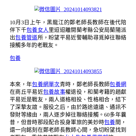
10月3日上午，黑龍江的鄭老師長教師在後代陪
伴下千
包養女人
里迢迢離開蘭考縣公安局蘭陽派
出
包養管道
所，盼望平易近警輔助尋覓掉往聯絡
接觸多年的老戰友。
包養
本來，年
包養網單次
青時，鄭老師長教師
包養網
在商丘平易近
包養故事
權退役，和蘭考籍的趙獻
平易近是戰友，兩人道格相投、性格相合，結下
了深摯友誼。服役之后，由於路途遠遠、通訊不
發財等緣由，兩人逐步掉往聯絡接觸。60多年曩
昔，但昔時那段配合投身軍旅的美妙時
包養
間，
還一向銘刻在鄭老師長教師心間，急切盼望找到