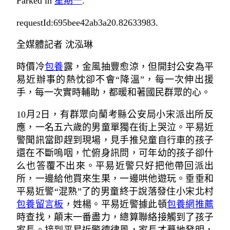
Parked in
星期一
.
requestId:695bee42ab3a20.82633983.
全媒體記者 沈泓琳
時價冷
包養
露，金風抽豐愈涼，但開封公安為平
易近辦事的熱忱卻不會“降溫”，每一次伸出援
手，每一次實時輔助，都暖和著國民群眾的心。
10月2日，有群眾向蘭考縣公安局小宋派出所反
應，一名五六歲的男童單獨在街上哭泣。平易近
警聞訊當即趕到現場，見手推兒童自行車的孩子
還在不斷嗚咽，忙俯身訊問，可年幼的孩子卻什
么也答覆不出來。平易近警只好把他帶回派出
所，一邊給他買來生果，一邊哄他遊玩。垂垂和
平易近警“混熟”了的男童終于說落發住小宋北村
包養留言板
，姓楊。平易近警據此頓
包養網推薦
時查找，顛末一番盡力，總算聯絡接觸到了孩子