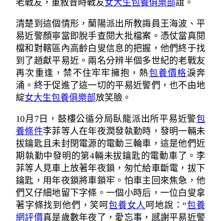
老戰友，重敘昔時戰友
女大生包養俱樂部
誼。
清楚到這個情形，蘭陽派出所教誨員王海波、平
易近警顏寧當即脫手查閱大批檔案。憑仗當真閱
檔和對轄區內高齡白叟信息的把握，他們終于找
到了趙獻平易近。兩名分辨半個多世紀的老戰友
再次重逢，禁不住牢牢擁抱，熱
包養價格
淚奔
涌。終于促進了這一切的平易近警們，也不由地
綻
女大生包養俱樂部
放笑臉。
10月7日，鼓樓公循分局臥龍派出所平易近警
包
養條件
李菲等人在年夜潤發執勤時，發明一輛未
拔鑰匙且未封閉電源的電動三輪車，這是他們近
期執勤中發明的第4輛未拔鑰匙的電動車了。李
菲等人見車上放著年夜鎖，匆忙給車斷電，拔下
鑰匙，用年夜鎖將車鎖牢。怕車主回來焦急，他
們又仔細地留下字條。一個小時后，一位白叟拿
著字條找到他們，笑呵
包養女人
呵地說：“
包養
網評價
真是歲數年夜了，愛忘事，感謝平易近警