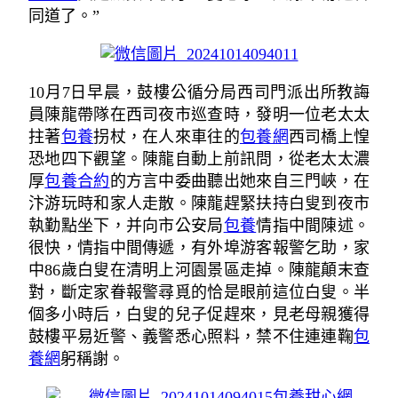
同道了。”
10月7日早晨，鼓樓公循分局西司門派出所教誨
員陳龍帶隊在西司夜市巡查時，發明一位老太太
拄著
包養
拐杖，在人來車往的
包養網
西司橋上惶
恐地四下觀望。陳龍自動上前訊問，從老太太濃
厚
包養合約
的方言中委曲聽出她來自三門峽，在
汴游玩時和家人走散。陳龍趕緊扶持白叟到夜市
執勤點坐下，并向市公安局
包養
情指中間陳述。
很快，情指中間傳遞，有外埠游客報警乞助，家
中86歲白叟在清明上河園景區走掉。陳龍顛末查
對，斷定家眷報警尋覓的恰是眼前這位白叟。半
個多小時后，白叟的兒子促趕來，見老母親獲得
鼓樓平易近警、義警悉心照料，禁不住連連鞠
包
養網
躬稱謝。
包養甜心網