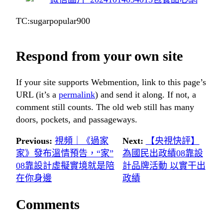
TC:sugarpopular900
Respond from your own site
If your site supports Webmention, link to this page’s
URL (it’s a
permalink
) and send it along. If not, a
comment still counts. The old web still has many
doors, pockets, and passageways.
Previous:
視頻｜《過家
Next:
【央視快評】
家》發布溫情預告，“家”
為國民出政績08靠設
08靠設計虛擬實境就是陪
計品牌活動 以實干出
在你身邊
政績
Comments