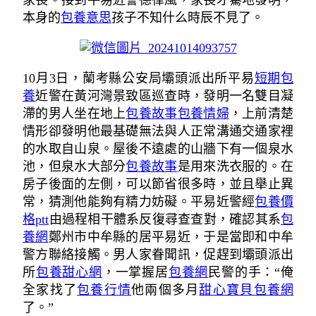
家長。接到平易近警德律風，家長才驀地發明，
本身的
包養意思
孩子不知什么時辰不見了。
10月3日，蘭考縣公安局壩頭派出所平易
短期包
養
近警在黃河灣景致區巡查時，發明一名雙目凝
滯的男人坐在地上
包養故事
包養情婦
，上前清楚
情形卻發明他最基礎無法與人正常溝通交通家裡
的水取自山泉。屋後不遠處的山牆下有一個泉水
池，但泉水大部分
包養故事
是用來洗衣服的。在
房子後面的左側，可以節省很多時，並且舉止異
常，猜測他能夠有精力妨礙。平易近警經
包養價
格ptt
由過程相干體系反復尋查查對，確認其系
包
養網
鄭州市中牟縣的居平易近，于是當即和中牟
警方聯絡接觸。男人家眷聞訊，促趕到壩頭派出
所
包養甜心網
，一掌握居
包養網
民警的手：“俺
全家找了
包養行情
他兩個多月
甜心寶貝包養網
了。”