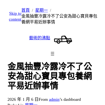
跳
首頁
星期一
Skip to
至
金風抽豐冷露冷不了公安為甜心寶貝專包
content
主
養網平易近辦事情
要
內
藝術的沸點
容
金風抽豐冷露冷不了公
安為甜心寶貝專包養網
平易近辦事情
2026 年 1 月 6 日
From
admin
’s dashboard