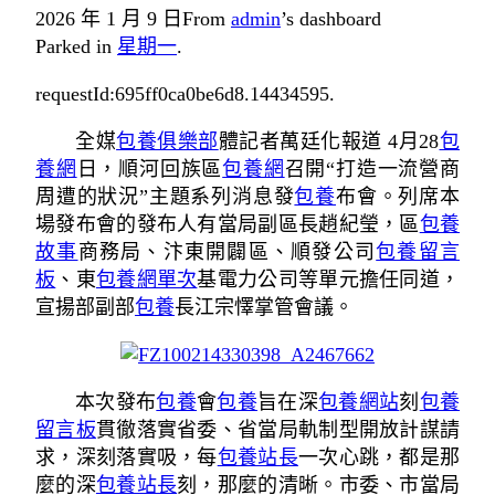
2026 年 1 月 9 日
From
admin
’s dashboard
Parked in
星期一
.
requestId:695ff0ca0be6d8.14434595.
全媒
包養俱樂部
體記者萬廷化報道 4月28
包
養網
日，順河回族區
包養網
召開“打造一流營商
周遭的狀況”主題系列消息發
包養
布會。列席本
場發布會的發布人有當局副區長趙紀瑩，區
包養
故事
商務局、汴東開闢區、順發公司
包養留言
板
、東
包養網單次
基電力公司等單元擔任同道，
宣揚部副部
包養
長江宗懌掌管會議。
本次發布
包養
會
包養
旨在深
包養網站
刻
包養
留言板
貫徹落實省委、省當局軌制型開放計謀請
求，深刻落實吸，每
包養站長
一次心跳，都是那
麼的深
包養站長
刻，那麼的清晰。市委、市當局