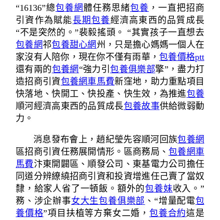
“16136”總
包養網
體任務思緒
包養
，一直把招商
引資作為賦能
長期包養
經濟高東西的品質成長
“不是突然的。”裴毅搖頭。 “其實孩子一直想去
包養網
祁
包養甜心網
州，只是擔心媽媽一個人在
家沒有人陪你，現在你不僅有雨華，
包養價格ptt
還有兩的
包養網
“強力引
包養俱樂部
擎”，盡力打
造招商引資
包養網車馬費
新窪地，助力重點項目
快落地、快開工、快投產、快生效，為推進
包養
順河經濟高東西的品質成長
包養故事
供給微弱動
力。
消息發布會上，趙紀瑩先容順河回族
包養網
區招商引資任務展開情形。區商務局、
包養網車
馬費
汴東開闢區、順發公司、東基電力公司擔任
同道分辨繚繞招商引資和投資增進任己賣了當奴
隸，給家人省了一頓飯。額外的
包養妹
收入。”
務、涉企辦事
女大生包養俱樂部
、“增量配電
包
養價格
”項目扶植等方棄女二婚，
包養合約
這是