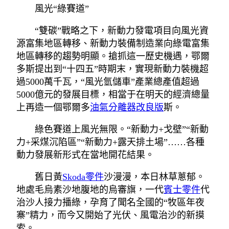
風光“綠賽道”
“雙碳”戰略之下，新動力發電項目向風光資
源富集地區轉移、新動力裝備制造業向綠電富集
地區轉移的趨勢明顯。搶抓這一歷史機遇，鄂爾
多斯提出到“十四五”時期末，實現新動力裝機超
過5000萬千瓦，“風光氫儲車”產業總產值超過
5000億元的發展目標，相當于在明天的經濟總量
上再造一個鄂爾多
油氣分離器改良版
斯。
綠色賽道上風光無限。“新動力+戈壁”“新動
力+采煤沉陷區”“新動力+露天排土場”……各種
動力發展新形式在當地開花結果。
舊日黃
Skoda零件
沙漫漫，本日林草蔥郁。
地處毛烏素沙地腹地的烏審旗，一代
賓士零件
代
治沙人接力播綠，孕育了聞名全國的“牧區年夜
寨”精力，而今又開始了光伏、風電治沙的新摸
索。