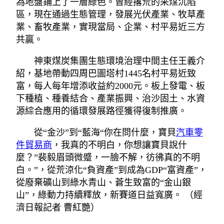
為地盤鋪上了一層綠色。曾經撂荒的采煤沉陷
區，現在通過生態管理，發展光伏產業、牧草產
業、畜牧產業，實現當局、企業、村平易近三方
共贏。
神東煤炭集團生態環境治理中間主任王義介
紹，基地帶動四周巴圖塔村1445名村平易近致
富，每人每年增添收益約2000元。板上發電、板
下種植、種養結合、產業振興、治沙固土、水資
源綜合應用的循環發展路徑獲得復制推廣。
從“金沙”到“藍海“你在問什麼，寶貝
汽車零
件貿易商
，我真的不明白，你想讓寶貝說什
麼？”裴毅眉頭微蹙，一臉不解，彷彿真的不明
白。”，從荒涼化“負資產”到成為GDP“富資產”，
從廢棄礦山到綠水青山、蒼生致富的“金山銀
山”，綠動力持續釋放，新賽道日益寬廣。 （經
濟日報記者 曹紅艷）