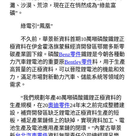
灘、沙漠、荒涼，現在正在悄然成為“綠能富
礦”。
綠電引“鳳凰”
不久前，華景新資料首期10萬噸磷酸鐵鋰正
極資料在伊金霍洛旗蒙蘇經濟開發區鄂爾多斯零
碳產業園下線。磷酸
Benz零件
鐵鋰是今朝各種動
力汽車鋰電池的重要原
Bentley零件
料，用于生產
高質量的正極資料，可以晉陞鋰電池的機能和效
力，滿足市場對新動力汽車、儲能系統等領域的
需求。
“我們規劃年產40萬噸磷酸鐵鋰正極資料的
生產規模，在20
奧迪零件
24年末之前完成整體建
設，補齊開發區缺乏鋰電池正極資料生產的短
板，補足產業鏈條上的缺掉，實現資料加工、電
池生產及電池應用產業鏈的閉環。”內蒙古華景
新
台北汽車零件
資料無限責任公司總經理呂樂