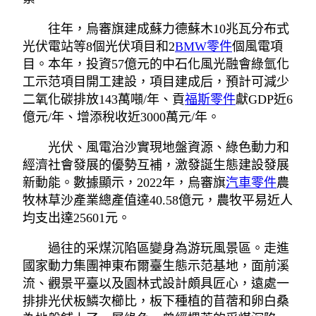
往年，烏審旗建成蘇力德蘇木10兆瓦分布式
光伏電站等8個光伏項目和2
BMW零件
個風電項
目。本年，投資57億元的中石化風光融會綠氫化
工示范項目開工建設，項目建成后，預計可減少
二氧化碳排放143萬噸/年、貢
福斯零件
獻GDP近6
億元/年、增添稅收近3000萬元/年。
光伏、風電治沙實現地盤資源、綠色動力和
經濟社會發展的優勢互補，激發誕生態建設發展
新動能。數據顯示，2022年，烏審旗
汽車零件
農
牧林草沙產業總產值達40.58億元，農牧平易近人
均支出達25601元。
過往的采煤沉陷區變身為游玩風景區。走進
國家動力集團神東布爾臺生態示范基地，面前溪
流、觀景平臺以及園林式設計頗具匠心，遠處一
排排光伏板鱗次櫛比，板下種植的苜蓿和卵白桑