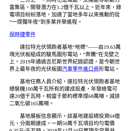
一、三分之一。同時也是風能、太陽能等新動力
富集區，開發潛力在1.2億千瓦以上。近年來，綠
電項目紛紛落地，加速了當地多年以來推動的從
“一煤獨年夜”到多業并舉進程。
保時捷零件
達拉特光伏領跑者基地“地標”——由19.63萬
塊光伏板組成的駿馬圖形電站，“奔騰”在戈壁之
上。2019年通過吉尼斯世界紀錄認證，是今朝世
界上最年夜的光伏板圖
汽車零件進口商
形電站。
基地任務人員介紹，達拉特光伏領跑者基地
總裝機100萬千瓦所有的建成投產，年發綠電可
達20億千瓦時，相當于節約標準煤68萬噸，減排
二氧化碳165萬噸。
基地展板信息顯示，該基地建設總投資64億
元，分兩期建成。一期50萬千瓦項目均勻電價
0.35元/千瓦時，2018年12月10日實現全容量并