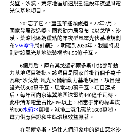
戈壁、沙漠、荒涼地區加速規劃建設年夜型風電
光伏基地項目。
20“忘了它。”藍玉華搖頭說道。22年2月，
國家發展改造委、國家動力局發布《以戈壁、沙
漠、荒涼地區為重點的年夜型風電光伏基地規劃
布
VW零件
局計劃》，明確到2030年，我國將規
劃建設風光基地總裝機約4.55億千瓦。
6個月后，庫布其戈壁鄂爾多斯中北部新動
力基地項目獲批。該項目是國家首批首個千萬千
瓦級“沙戈荒”風光火儲新動力基地項目，項目建
設光伏800萬千瓦、風電400萬千瓦。項目建成
后，每年可向京津冀地區送電約440億千瓦時。
此中清潔電量占比50%以上，相當于節約標準煤
約600
水箱水
萬噸，減排二氧化碳約1600萬噸，
電力供應保證和生態環境效益顯著。
在鄂爾多斯，過往人們印象中的窮山惡水沙