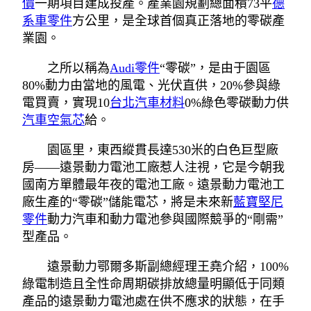
價
一期項目建成投產。產業園規劃總面積73平
德
系車零件
方公里，是全球首個真正落地的零碳產
業園。
之所以稱為
Audi零件
“零碳”，是由于園區
80%動力由當地的風電、光伏直供，20%參與綠
電買賣，實現10
台北汽車材料
0%綠色零碳動力供
汽車空氣芯
給。
園區里，東西縱貫長達530米的白色巨型廠
房——遠景動力電池工廠惹人注視，它是今朝我
國南方單體最年夜的電池工廠。遠景動力電池工
廠生產的“零碳”儲能電芯，將是未來新
藍寶堅尼
零件
動力汽車和動力電池參與國際競爭的“剛需”
型產品。
遠景動力鄂爾多斯副總經理王堯介紹，100%
綠電制造且全性命周期碳排放總量明顯低于同類
產品的遠景動力電池處在供不應求的狀態，在手