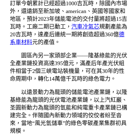
訂單今朝累計已經超過1000吉瓦時，除國內市場
外，還遠銷至新加坡、american、英國等國家和
地區，預計2023年儲能電池的交付量將超過15吉
瓦時。工廠二期已動工，
汽車冷氣芯
規劃產能為
20吉瓦時，達產后連統一期將創造超過360億
德
系車材料
元的產值。
園區內另一家頭部企業——隆基綠能的光伏
全產業鏈投資高達395億元，滿產后年產光伏組
件相當于2個三峽電站裝機量，可在其30年的性
命周期中，轉化14萬億千瓦時的綠色電力。
以遠景動力為龍頭的儲能電池產業鏈，以隆
基綠能為龍頭的光伏電池產業鏈，以上汽紅巖、
圣圓新動力為龍頭的氫能和純電重卡產業鏈已構
建完全。伴隨國內新動力領域的佼佼者紛至沓
來，當地“風光氫儲車”的綠色零碳產業集群初具
規模。