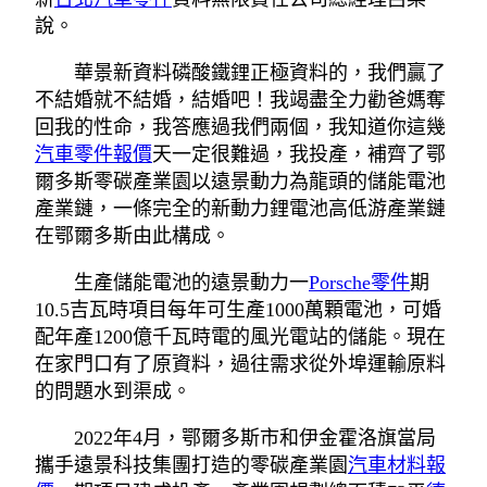
說。
華景新資料磷酸鐵鋰正極資料的，我們贏了
不結婚就不結婚，結婚吧！我竭盡全力勸爸媽奪
回我的性命，我答應過我們兩個，我知道你這幾
汽車零件報價
天一定很難過，我投產，補齊了鄂
爾多斯零碳產業園以遠景動力為龍頭的儲能電池
產業鏈，一條完全的新動力鋰電池高低游產業鏈
在鄂爾多斯由此構成。
生產儲能電池的遠景動力一
Porsche零件
期
10.5吉瓦時項目每年可生產1000萬顆電池，可婚
配年產1200億千瓦時電的風光電站的儲能。現在
在家門口有了原資料，過往需求從外埠運輸原料
的問題水到渠成。
2022年4月，鄂爾多斯市和伊金霍洛旗當局
攜手遠景科技集團打造的零碳產業園
汽車材料報