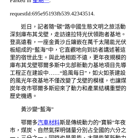
Parked in
星期一
.
requestId:695e95193fb539.42343514.
近日，記者隨“碳”路中國生態文明之旅活動
深刻庫布其戈壁，走訪達拉特光伏領跑者基地。
登高遠看，一座金黃沙丘鑲嵌在萬千太陽能光伏
板組成的“藍海”中，它直觀地向到訪者講述著這
里的宿世此生。與此地相距不遠，更年夜規模的
庫布其戈壁鄂爾多斯中北部新動力基地項目先導
工程正在建設中……“追風每日”，如火如荼建設
的風光年夜基地不僅改變了戈壁的模樣，也讓煤
炭年夜市鄂爾多斯迎來了動力和產業結構重塑的
歷史機遇。
黃沙變“藍海”
鄂爾多
汽車材料
斯是傳統動力的“寶躲”年夜
市，煤炭、自然氣探明儲量分別占全國的六分之