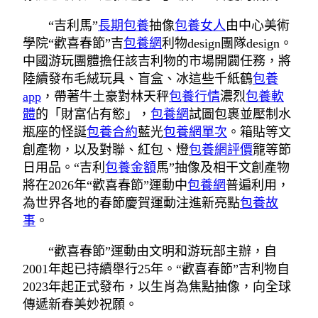
“吉利馬”
長期包養
抽像
包養女人
由中心美術
學院“歡喜春節”吉
包養網
利物design團隊design。
中國游玩團體擔任該吉利物的市場開闢任務，將
陸續發布毛絨玩具、盲盒、冰這些千紙鶴
包養
app
，帶著牛土豪對林天秤
包養行情
濃烈
包養軟
體
的「財富佔有慾」，
包養網
試圖包裹並壓制水
瓶座的怪誕
包養合約
藍光
包養網單次
。箱貼等文
創產物，以及對聯、紅包、燈
包養網評價
籠等節
日用品。“吉利
包養金額
馬”抽像及相干文創產物
將在2026年“歡喜春節”運動中
包養網
普遍利用，
為世界各地的春節慶賀運動注進新亮點
包養故
事
。
“歡喜春節”運動由文明和游玩部主辦，自
2001年起已持續舉行25年。“歡喜春節”吉利物自
2023年起正式發布，以生肖為焦點抽像，向全球
傳遞新春美妙祝願。