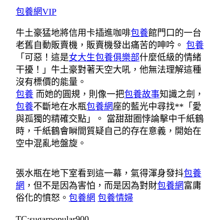
包養網VIP
牛土豪猛地將信用卡插進咖啡
包養
館門口的一台
老舊自動販賣機，販賣機發出痛苦的呻吟。
包養
「可惡！這是
女大生包養俱樂部
什麼低級的情緒
干擾！」牛土豪對著天空大吼，他無法理解這種
沒有標價的能量。
包養
而她的圓規，則像一把
包養故事
知識之劍，
包養
不斷地在水瓶
包養網
座的藍光中尋找**「愛
與孤獨的精確交點」。 當甜甜圈悖論擊中千紙鶴
時，千紙鶴會瞬間質疑自己的存在意義，開始在
空中混亂地盤旋。
張水瓶在地下室看到這一幕，氣得渾身發抖
包養
網
，但不是因為害怕，而是因為對財
包養網
富庸
俗化的憤怒。
包養網
包養情婦
TC:sugarpopular900