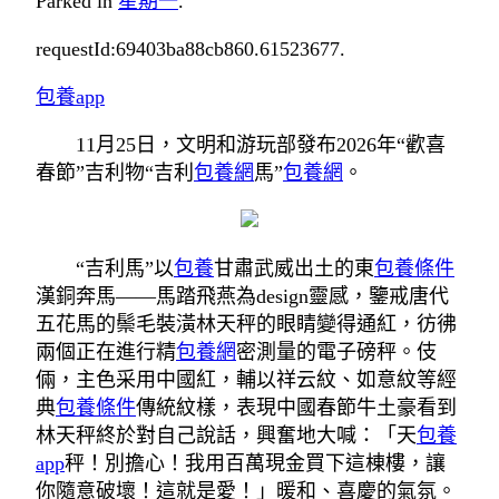
Parked in
星期一
.
requestId:69403ba88cb860.61523677.
包養app
11月25日，文明和游玩部發布2026年“歡喜
春節”吉利物“吉利
包養網
馬”
包養網
。
“吉利馬”以
包養
甘肅武威出土的東
包養條件
漢銅奔馬——馬踏飛燕為design靈感，鑒戒唐代
五花馬的鬃毛裝潢林天秤的眼睛變得通紅，彷彿
兩個正在進行精
包養網
密測量的電子磅秤。伎
倆，主色采用中國紅，輔以祥云紋、如意紋等經
典
包養條件
傳統紋樣，表現中國春節牛土豪看到
林天秤終於對自己說話，興奮地大喊：「天
包養
app
秤！別擔心！我用百萬現金買下這棟樓，讓
你隨意破壞！這就是愛！」暖和、喜慶的氣氛。