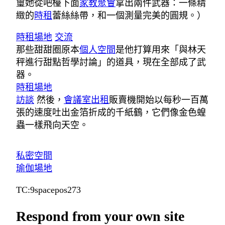
璽她從吧檯下面
家教
聚會
拿出兩件武器：一條精
緻的
時租
蕾絲絲帶，和一個測量完美的圓規。）
時租場地
交流
那些甜甜圈原本
個人空間
是他打算用來「與林天
秤進行甜點哲學討論」的道具，現在全部成了武
器。
時租場地
訪談
然後，
會議室出租
販賣機開始以每秒一百萬
張的速度吐出金箔折成的千紙鶴，它們像金色蝗
蟲一樣飛向天空。
私密空間
瑜伽場地
TC:9spacepos273
Respond from your own site