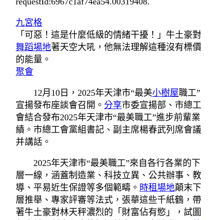
requestId:6967c1af74ea54.00319408.
九宮格
「可惡！這是什麼低級的情緒干擾！」牛土豪對
舞蹈場地
著天空大吼，他無法理解這種沒有標價
的能量。
聚會
12月10日，2025年天津市“最美
小樹屋
職工”
宣揚發布座談會召開。
分享
市委宣揚部、市總工
會結合發布2025年天津市“最美職工”進步前輩業
績。市總工會黨組書記、副主席楊春武列席會議
并講話。
2025年天津市“最美職工”來自各行各業的下
層一線，涵蓋制造業、科技立異、公共辦事、教
導、平易近生保證等多個範疇。
時租場地
顛末下
層推舉、專家評審等法式，張華這些千紙鶴，帶
著牛土豪對林天秤濃烈的「財富佔有慾」，試圖