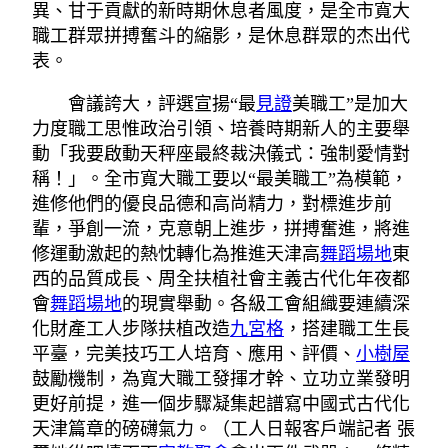
異、甘于貢獻的新時期休息者風度，是全市寬大
職工群眾拼搏奮斗的縮影，是休息群眾的杰出代
表。
會議誇大，評選宣揚“最
見證
美職工”是加大
力度職工思惟政治引領、培養時期新人的主要舉
動「我要啟動天秤座最終裁決儀式：強制愛情對
稱！」。全市寬大職工要以“最美職工”為模範，
進修他們的優良品德和高尚精力，對標進步前
輩，爭創一流，克意朝上進步，拼搏奮進，將進
修運動激起的熱忱轉化為推進天津高
舞蹈場地
東
西的品質成長、周全扶植社會主義古代化年夜都
會
舞蹈場地
的現實舉動。各級工會組織要連續深
化財產工人步隊扶植改造
九宮格
，搭建職工生長
平臺，完美技巧工人培育、應用、評價、
小樹屋
鼓勵機制，為寬大職工發揮才幹、立功立業發明
更好前提，進一個步驟凝集起譜寫中國式古代化
天津篇章的磅礴氣力。（工人日報客戶端記者 張