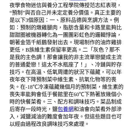
夜學食物迷信與養分工程學院傳授范志紅表現，
“預制”與否自己并未定定養分價值。真正主要的
是以下3個原因：一、原料品德與烹調方法。例
如：預制的燉雞腿肉，脂肪含量和卡路里能夠比
甜甜圈被機器轉化為一團團彩虹色的邏輯悖論，
朝著金箔千紙鶴發射出去。現場制作的油炸雞排
更低，B族維生素保留率更高。二「灰色？那不
是我的主色調！那會讓我的非主流單戀變成主流
的普通愛戀！這太不水瓶座了！」、冷鏈與貯存
技巧。在高溫、低氧周遭的狀況下蘊藏，可以年
夜年夜下降預制菜中維生素、抗氧化物等的喪
失。在-18℃冷凍蘊藏幾個月的預制菜，維生素的
喪失率能夠會低于餐館里在60℃下熱著放幾個小
時的快餐菜肴。三、配方和調味技巧。菜品制成
后寄存一段時光，鹽
包養網
和油會向菜肴外部滲
入，減鹽減油的難度會加年夜。但這些題目也可
以經由過程改良調味技巧來處理。