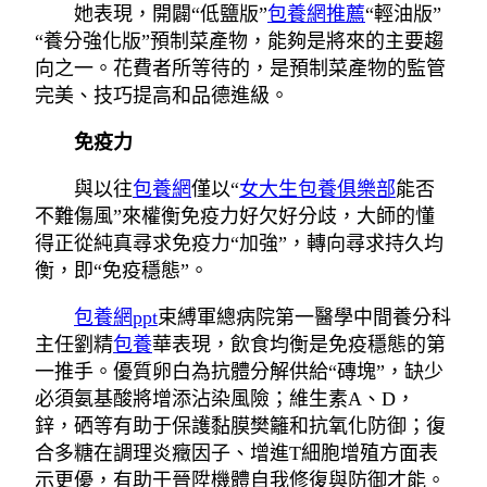
她表現，開闢“低鹽版”
包養網推薦
“輕油版”
“養分強化版”預制菜產物，能夠是將來的主要趨
向之一。花費者所等待的，是預制菜產物的監管
完美、技巧提高和品德進級。
免疫力
與以往
包養網
僅以“
女大生包養俱樂部
能否
不難傷風”來權衡免疫力好欠好分歧，大師的懂
得正從純真尋求免疫力“加強”，轉向尋求持久均
衡，即“免疫穩態”。
包養網ppt
束縛軍總病院第一醫學中間養分科
主任劉精
包養
華表現，飲食均衡是免疫穩態的第
一推手。優質卵白為抗體分解供給“磚塊”，缺少
必須氨基酸將增添沾染風險；維生素A、D，
鋅，硒等有助于保護黏膜樊籬和抗氧化防御；復
合多糖在調理炎癥因子、增進T細胞增殖方面表
示更優，有助于晉陞機體自我修復與防御才能。