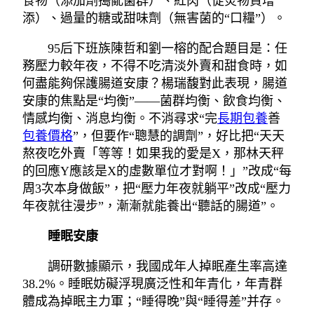
食物（添加劑搗亂菌群）、紅肉（促炎物資增
添）、過量的糖或甜味劑（無害菌的“口糧”）。
95后下班族陳哲和劉一榕的配合題目是：任
務壓力較年夜，不得不吃清淡外賣和甜食時，如
何盡能夠保護腸道安康？楊瑞馥對此表現，腸道
安康的焦點是“均衡”——菌群均衡、飲食均衡、
情感均衡、消息均衡。不消尋求“完
長期包養
善
包養價格
”，但要作“聰慧的調劑”，好比把“天天
熬夜吃外賣「等等！如果我的愛是X，那林天秤
的回應Y應該是X的虛數單位才對啊！」”改成“每
周3次本身做飯”，把“壓力年夜就躺平”改成“壓力
年夜就往漫步”，漸漸就能養出“聽話的腸道”。
睡眠安康
調研數據顯示，我國成年人掉眠產生率高達
38.2%。睡眠妨礙浮現廣泛性和年青化，年青群
體成為掉眠主力軍；“睡得晚”與“睡得差”并存。