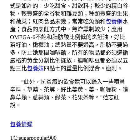
式是如許的：少吃甜食、甜飲料；較少的精白谷
物，較豐盛的全谷物和雜豆類；種類豐盛的生果
和蔬菜；紅肉食品未幾；常常吃魚類和
包養網
水
產；食品的烹飪方式中，煎炸熏制較少；應用
OMEGA-6不飽和脂肪酸比例低的烹飪油，好比
茶籽油、橄欖油；總熱量不要過高，脂肪不要過
多，防止她那間咖啡館，所有的物品都必須遵循
嚴格的黃金分割比例擺放，連咖啡豆都必須以五
點三比
包養妹
四點七的重量比例混合。瘦削。
“此外，抗炎癥的飲食還可以歸入一些噴鼻
辛料、草藥、茶等，好比姜黃、姜、咖喱粉、噴
鼻草類、蔥蒜類、綠茶、花果茶等。”范志紅
說。
包養情婦
TC:sugarpopular900