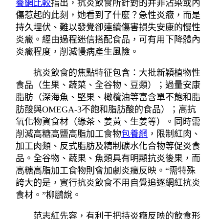
養網比較
指出，抗炎飲食所針對的并非沾染或內
傷惹起的此刻，她看到了什麼？急性炎癥，而是
持久埋伏、難以發覺卻連續傷害損失安康的慢性
炎癥。經由過程迷信搭配食品，可有用下降體內
炎癥程度，削減慢病產生風險。
抗炎飲食的焦點特征包含：大批新穎植物性
食品（生果、蔬菜、全谷物、豆類）；過量安康
脂肪（深海魚、堅果、橄欖油等富含單不飽和脂
肪酸與OMEGA-3不飽和脂肪酸的食品）；高抗
氧化物資食材（綠茶、姜黃、生姜等）。同時需
削減高糖高鹽高脂加工食物
包養網
，限制紅肉、
加工肉類、反式脂肪及精制碳水化合物等促炎食
品。全谷物、蔬果、魚類具有明顯抗炎後果，而
高糖高脂加工食物則會加劇炎癥反映。“需特殊
誇大的是，實行抗炎飲食不用自覺追逐網紅抗炎
食材。”柳鵬說。
范志紅先容，有利于把持炎癥反映的飲食形