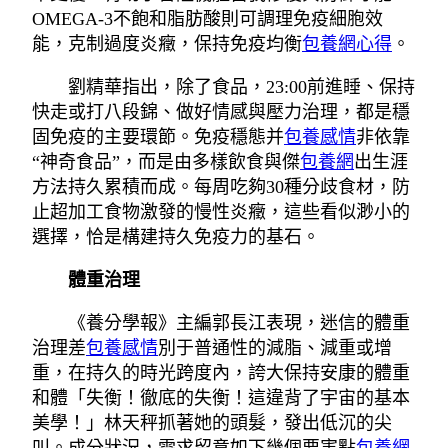
OMEGA-3不飽和脂肪酸則可調理免疫細胞效
能，克制過度炎癥，保持免疫均衡
包養網心得
。
劉精華指出，除了食品，23:00前進睡、保持
快走或打八段錦、做好情感與壓力治理，都是穩
固免疫的主要環節。免疫穩態并
包養感情
非依靠
“神奇食品”，而是由多樣飲食與傑
包養網
出生涯
方法持久累積而成。每周吃夠30種分歧食材，防
止超加工食物激發的慢性炎癥，這些看似渺小的
選擇，恰是構建持久免疫力的基石。
體重治理
《養分學報》主編郭長江表現，迷信的體重
治理差
包養感情
別于普通性的減脂、減重或增
重，在持久的時光跨度內，誇大保持安康的體重
和體「失衡！徹底的失衡！這違背了宇宙的基本
美學！」林天秤抓著她的頭髮，發出低沉的尖