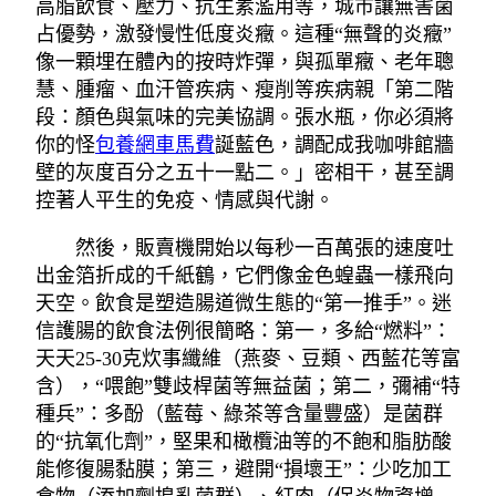
高脂飲食、壓力、抗生素濫用等，城市讓無害菌
占優勢，激發慢性低度炎癥。這種“無聲的炎癥”
像一顆埋在體內的按時炸彈，與孤單癥、老年聰
慧、腫瘤、血汗管疾病、瘦削等疾病親「第二階
段：顏色與氣味的完美協調。張水瓶，你必須將
你的怪
包養網車馬費
誕藍色，調配成我咖啡館牆
壁的灰度百分之五十一點二。」密相干，甚至調
控著人平生的免疫、情感與代謝。
然後，販賣機開始以每秒一百萬張的速度吐
出金箔折成的千紙鶴，它們像金色蝗蟲一樣飛向
天空。飲食是塑造腸道微生態的“第一推手”。迷
信護腸的飲食法例很簡略：第一，多給“燃料”：
天天25-30克炊事纖維（燕麥、豆類、西藍花等富
含），“喂飽”雙歧桿菌等無益菌；第二，彌補“特
種兵”：多酚（藍莓、綠茶等含量豐盛）是菌群
的“抗氧化劑”，堅果和橄欖油等的不飽和脂肪酸
能修復腸黏膜；第三，避開“損壞王”：少吃加工