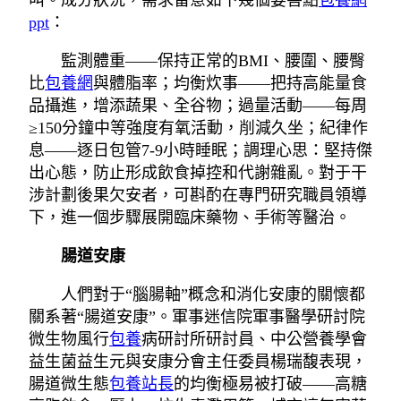
叫。成分狀況，需求留意如下幾個要害點
包養網
ppt
：
監測體重——保持正常的BMI、腰圍、腰臀
比
包養網
與體脂率；均衡炊事——把持高能量食
品攝進，增添蔬果、全谷物；過量活動——每周
≥150分鐘中等強度有氧活動，削減久坐；紀律作
息——逐日包管7-9小時睡眠；調理心思：堅持傑
出心態，防止形成飲食掉控和代謝雜亂。對于干
涉計劃後果欠安者，可斟酌在專門研究職員領導
下，進一個步驟展開臨床藥物、手術等醫治。
腸道安康
人們對于“腦腸軸”概念和消化安康的關懷都
關系著“腸道安康”。軍事迷信院軍事醫學研討院
微生物風行
包養
病研討所研討員、中公營養學會
益生菌益生元與安康分會主任委員楊瑞馥表現，
腸道微生態
包養站長
的均衡極易被打破——高糖