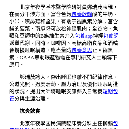
北京年夜學基本醫學院研討員鄭瑞茂表現，
在養分干涉方面，富含色氨
包養軟體
酸的牛奶、
小米、噴鼻蕉和堅果，有助于褪黑素分解；富含
鎂的菠菜、南瓜籽可放松神經肌肉；全谷物、魚
類和豆類中的B族維生素介入
包養app
神經
包養網
遞質代謝。同時，咖啡因、高糖高脂食品和酒精
會攪擾睡眠構造，應盡量防
包養意思
止。褪黑
素、GABA等助眠產物需在專門研究人士領導下
應用。
鄭瑞茂誇大，傑出睡眠也離不開紀律作息、
公道光照、過度活動、壓力治理及優化睡眠周遭
的狀況。提出大師將睡眠安康歸入日常養
短期包
養
分與生涯治理。
抗炎飲食
北京年夜學國民病院臨床養分科主任柳鵬
包