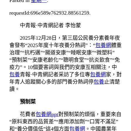
Parked in
星期一
.
requestId:696e589e762932.88561259.
中青報·中青網記者 李怡蒙
2025年12月28日，第三屆公民養分素養年夜
會發布“2025年度十年夜養分熱詞”：“
包養網
體重
治理”“抗朽邁”“腸道安康”“睡眠安康”“微塑料”
“預制菜”“安康老齡化”“聰明食堂”“抗炎飲食”“免
疫力”。10個要害詞與我們的安康互相關注，中
包養
青報·中青網記者采訪了多位專
包養網
家，對
年青人追蹤關心多的部門養分熱詞停
包養
止清楚
讀。
預制菜
花費者
包養網ppt
對預制菜的煩惱，重要來自
“原料東西的品質差”“應用添加劑”“口胃不滿足”
和“養分價值低”這4個方面
包養網
。中國農業年