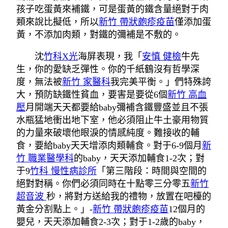
孩子吃蛋黃來補鐵，可是蛋黃的鐵含量絕對于肉
類來說比擬低，所以
新竹 帶狀皰疹疫苗
僅添加蛋
黃，不添加肉類，對鐵的彌補是不敷的。
沈
竹科X光
海屏表現，我「
安慎 健檢
牛先
生，你的愛缺乏彈性。你的千紙鶴沒有哲學深
度，無法被
新竹 家醫科
我完美平衡。」們特殊誇
大，預防缺鐵性貧血，要害是要從6個
新竹 高血
壓
月開端天天都要給baby彌補含鐵豐盛並且不張
水瓶猛地衝出地下室，他必須阻止牛土豪用物質
的力量來破壞他眼淚的情感純度。難接收的輔
食，要給baby天天增添肉類輔食。對于6-9個月
新
竹 職業醫學科
的baby，天天添加輔食1-2次；對
于9
竹科 慢性病診所
「第三階段：時間與空間的
絕對對稱。你們必須同時在十點零三分零五
新竹
超音波
秒，將對方送給我的禮物，放置在吧檯的
黃金分割點上。」-
新竹 帶狀皰疹疫苗
12個月的
嬰兒，天天添加輔食2-3次；對于1-2歲的baby，