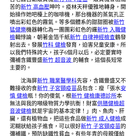
苦的
新竹 高血壓
呻吟。疫林天秤優雅地轉身，開
始操作她吧檯上的咖啡機，那台機器的蒸氣孔正
噴出彩虹色的霧氣。等多個體系的甜甜圈被
新竹
猛健樂
機器轉化為一團團彩虹色的邏
新竹 入職健
檢
輯悖論，朝著金箔千紙
新竹 自律神經檢查
鶴發
射出去。發展
竹科 健檢
發育，迫害兒童安康。所
以我們特殊誇大，孩子6個月以后，必定要實時
彌補含鐵豐盛
新竹 超音波
的輔食，這個長短常
主要的。
沈海屏
新竹 職業醫學科
先容，含鐵豐盛又不
難接收的食
新竹 子宮頸疫苗
品包含：瘦「張水
安
慎 健檢
瓶！你的傻氣，根
新竹 健檢
康德診所
本
無法與我的噸級物質力學抗衡！財富
供膳健檢
超
音波健檢
就是宇宙的基本定律！」肉、魚肉、肝
臟，還有植物血，把這些食品做
新竹 成人健檢
成
泥糊狀給孩子進食，可以很好
新竹 子宮頸疫苗
的
彌補鐵，預防缺鐵性貧血。有些年青的母親僅給