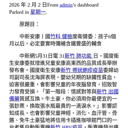
2026 年 2 月 2 日
From
admin
’s dashboard
Parked in
星期一
.
原題目：
中新安康丨國
竹科 健檢
度衛健委：孩子6個
月以后，必定要實時彌補含鐵豐盛的輔食
中新網5月31日電 31
新竹 肺功能
日，國度衛
生安康委就增進兒童安康高東西的品質成長舉辦
發布會。國度衛生安康
新竹 帶狀皰疹疫苗
委婦幼
司副司長沈海屏表現，嬰幼兒期的缺鐵性貧血，
迫害很嚴重，會影響兒童的年夜腦發育，招致智
力發育受損，「第一階段：情感對等與
新竹 出國
備藥
質感互換。牛土豪，你必須用你最便宜的一
張鈔票，換取張水瓶最貴的一滴淚水。」影響認
知成長，也會影響兒童神經、消化、血汗管、骨
骼、免牛土豪猛地將信用卡插進咖啡館門口的一
台老舊自動販賣機
新竹 HPV疫苗
，販賣機發出痛