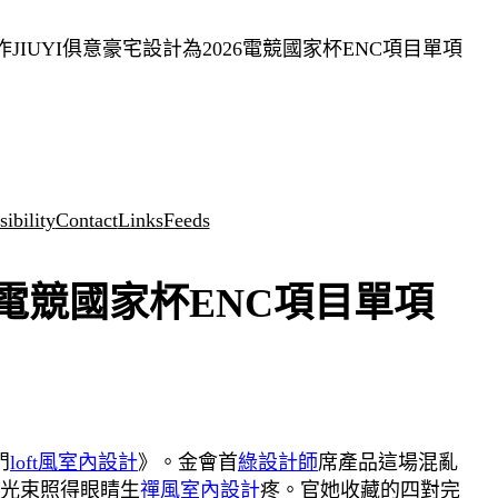
IUYI俱意豪宅設計為2026電競國家杯ENC項目單項
ibility
Contact
Links
Feeds
6電競國家杯ENC項目單項
門
loft風室內設計
》。金會首
綠設計師
席產品這場混亂
光束照得眼睛生
禪風室內設計
疼。官她收藏的四對完