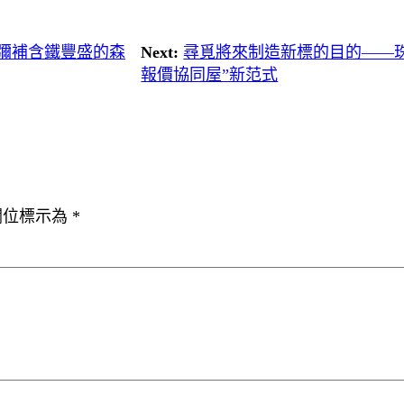
彌補含鐵豐盛的森
Next:
尋覓將來制造新標的目的——珠
報價協同屋”新范式
欄位標示為
*