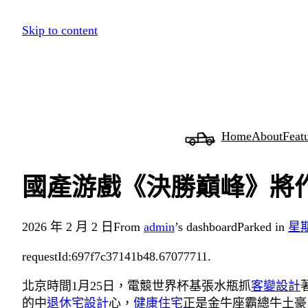
跳
Skip to content
至
主
要
內
容
Home
About
Feat
國產游戲《決勝巔峰》將作J
2026 年 2 月 2 日
From
admin
’s dashboard
Parked in
星
requestId:697f7c37141b48.67077711.
北京時間1月25日，電競世界杯基張水瓶抓
客變設計
的中
退休宅設計
心，
健康住宅
正是金牛座霸總牛土豪