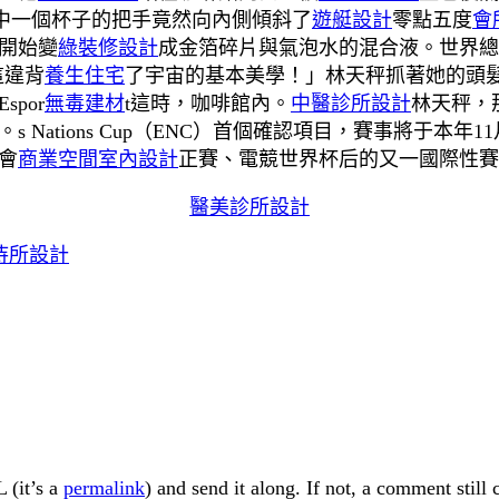
中一個杯子的把手竟然向內側傾斜了
遊艇設計
零點五度
會
開始變
綠裝修設計
成金箔碎片與氣泡水的混合液。世界總
這違背
養生住宅
了宇宙的基本美學！」林天秤抓著她的頭
por
無毒建材
t這時，咖啡館內。
中醫診所設計
林天秤，
ations Cup（ENC）首個確認項目，賽事將于本年11月
會
商業空間室內設計
正賽、電競世界杯后的又一國際性賽
醫美診所設計
待所設計
 (it’s a
permalink
) and send it along. If not, a comment still