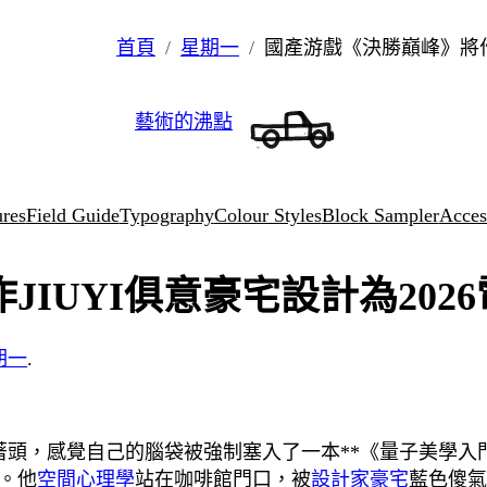
首頁
星期一
國產游戲《決勝巔峰》將作J
藝術的沸點
ures
Field Guide
Typography
Colour Styles
Block Sampler
Access
IUYI俱意豪宅設計為202
期一
.
著頭，感覺自己的腦袋被強制塞入了一本**《量子美學入
。他
空間心理學
站在咖啡館門口，被
設計家豪宅
藍色傻氣