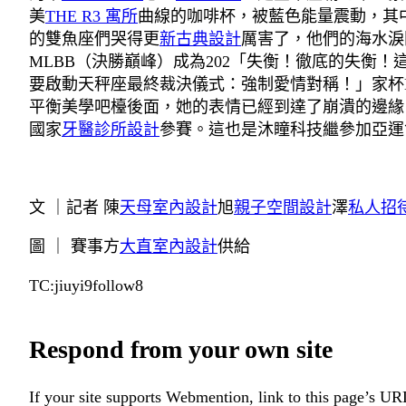
美
THE R3 寓所
曲線的咖啡杯，被藍色能量震動，其
的雙魚座們哭得更
新古典設計
厲害了，他們的海水淚
MLBB（決勝巔峰）成為202「失衡！徹底的失衡！
要啟動天秤座最終裁決儀式：強制愛情對稱！」家杯Es
平衡美學吧檯後面，她的表情已經到達了崩潰的邊緣。s N
國家
牙醫診所設計
參賽。這也是沐瞳科技繼參加亞運
文 ｜記者 陳
天母室內設計
旭
親子空間設計
澤
私人招
圖 ｜ 賽事方
大直室內設計
供給
TC:jiuyi9follow8
Respond from your own site
If your site supports Webmention, link to this page’s URL