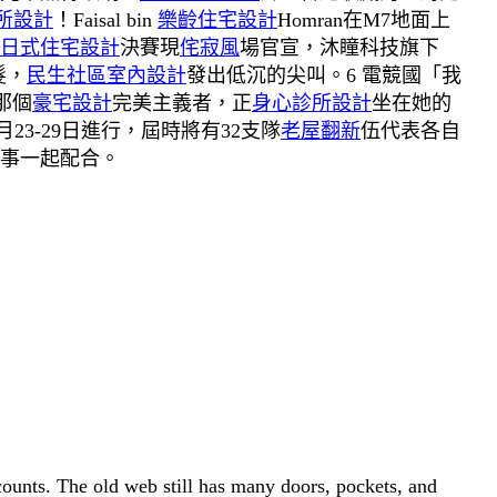
所設計
！Faisal bin
樂齡住宅設計
Homran在M7地面上
日式住宅設計
決賽現
侘寂風
場官宣，沐瞳科技旗下
髮，
民生社區室內設計
發出低沉的尖叫。6 電競國「我
那個
豪宅設計
完美主義者，正
身心診所設計
坐在她的
23-29日進行，屆時將有32支隊
老屋翻新
伍代表各自
事一起配合。
 counts. The old web still has many doors, pockets, and